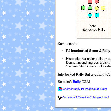
före
Interlocked Rally
Kommentarer:
På
Interlocked Scoot & Rally
Historiskt, har caller callat
Inte
Denna användning ses typiskt me
'Centers Start A' så att Outside
Interlocked Rally But
anything
[C3
Se också
Rally
[C3A].
Choreography för
Interlocked Rally
Comments? Questions? Suggestions?