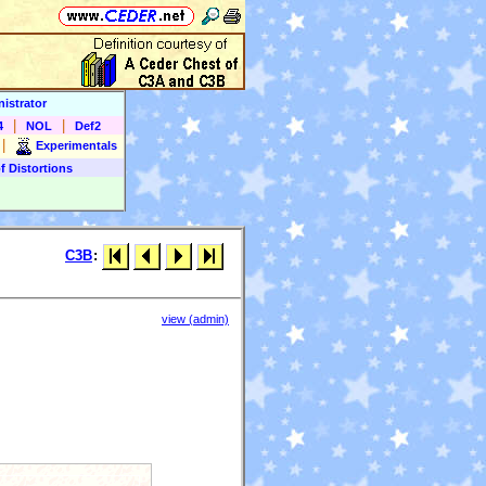
istrator
|
|
4
NOL
Def2
|
Experimentals
f Distortions
C3B
:
view (admin)