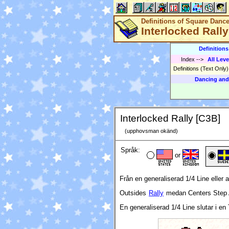
Definitions of Square Danc
Interlocked Rall
Definition
Index
-->
All Leve
Definitions (Text Only
Dancing and
Interlocked Rally [C3B]
(upphovsman okänd)
Språk:
or
Från en generaliserad 1/4 Line eller a
Outsides
Rally
medan Centers Step 
En generaliserad 1/4 Line slutar i en T