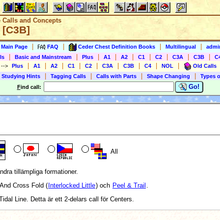
e Calls and Concepts
y [C3B]
|
|
|
|
s Main Page
FAQ
Ceder Chest Definition Books
Multilingual
admin
|
|
|
|
|
|
|
|
|
ls
Basic and Mainstream
Plus
A1
A2
C1
C2
C3A
C3B
C
|
|
|
|
|
|
|
|
|
)
-->
Plus
A1
A2
C1
C2
C3A
C3B
C4
NOL
Old Calls
|
|
|
|
 Studying Hints
Tagging Calls
Calls with Parts
Shape Changing
Types o
Go!
F
ind call:
All
ndra tillämpliga formationer.
And Cross Fold (
Interlocked Little
) och
Peel & Trail
.
idal Line. Detta är ett 2-delars call för Centers.