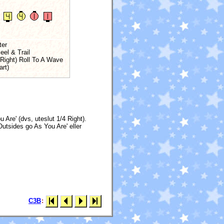
ter
eel & Trail
Right) Roll To A Wave
art)
 Are' (dvs, uteslut 1/4 Right).
Outsides go As You Are' eller
C3B
: