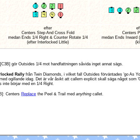
efter
ef
Centers Step And Cross Fold
Centers P
medan Ends 1/4 Right & Counter Rotate 1/4
medan Ends Inward (
(efter Interlocked Little)
(kl
[C3B] gör Outsides 1/4 mot handfattningen såvida inget annat sägs.
rlocked Rally
från Twin Diamonds, i vilket fall Outsides förväntades 'go As You
d ogillande idag. Det är vår åsikt att callern explicit skall säga något som '
s inte börjar med en 1/4 Right.
B]
: Centers
Replace
the Peel & Trail med
anything
callet.