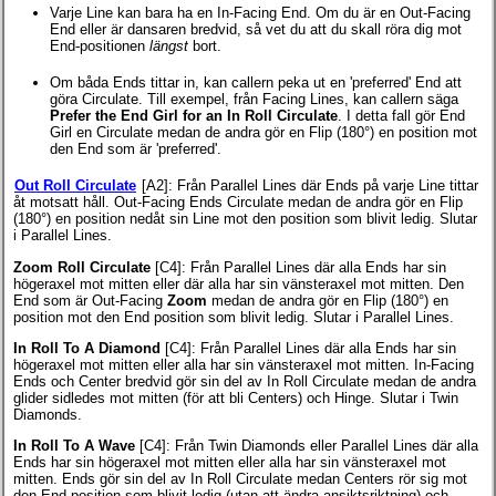
Varje Line kan bara ha en In-Facing End. Om du är en Out-Facing
End eller är dansaren bredvid, så vet du att du skall röra dig mot
End-positionen
längst
bort.
Om båda Ends tittar in, kan callern peka ut en 'preferred' End att
göra Circulate. Till exempel, från Facing Lines, kan callern säga
Prefer the End Girl for an In Roll Circulate
. I detta fall gör End
Girl en Circulate medan de andra gör en Flip (180°) en position mot
den End som är 'preferred'.
Out Roll Circulate
[A2]
: Från Parallel Lines där Ends på varje Line tittar
åt motsatt håll. Out-Facing Ends Circulate medan de andra gör en Flip
(180°) en position nedåt sin Line mot den position som blivit ledig. Slutar
i Parallel Lines.
Zoom Roll Circulate
[C4]
: Från Parallel Lines där alla Ends har sin
högeraxel mot mitten eller där alla har sin vänsteraxel mot mitten. Den
End som är Out-Facing
Zoom
medan de andra gör en Flip (180°) en
position mot den End position som blivit ledig. Slutar i Parallel Lines.
In Roll To A Diamond
[C4]
: Från Parallel Lines där alla Ends har sin
högeraxel mot mitten eller alla har sin vänsteraxel mot mitten. In-Facing
Ends och Center bredvid gör sin del av In Roll Circulate medan de andra
glider sidledes mot mitten (för att bli Centers) och Hinge. Slutar i Twin
Diamonds.
In Roll To A Wave
[C4]
: Från Twin Diamonds eller Parallel Lines där alla
Ends har sin högeraxel mot mitten eller alla har sin vänsteraxel mot
mitten. Ends gör sin del av In Roll Circulate medan Centers rör sig mot
den End position som blivit ledig (utan att ändra ansiktsriktning) och