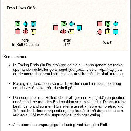
Från Lines Of 3:
före
efter
(klart)
In Roll Circulate
1/2
Kommentarer:
In-Facing Ends ('In-Rollers') bör ge sig till känna genom att räcka
upp handen och/eller göra något ljud (t.ex., vissla, ropa "jag") så
att de andra dansarna i sin Line vet åt vilket håll de skall röra sig.
Rör dig inte förrän den som är 'In-Roller' i din Line identifierar sig
och du vet åt vilket håll du skall gå.
Den som inte är In-Rollers del är att göra en Flip (180°) en position
nedåt sin Line mot den End position som blivit ledig. Denna rörelse
beskrivs ibland som en 'Run' eller alternativt,
som en rörelse
, vrid
1/4 mot In-Rollers startposition, stig framåt till nästa position och
vrid en till 1/4 mot din ursprungliga vridningsriktning.
Alla utom den ursprungliga In-Facing End kan göra
Roll
.