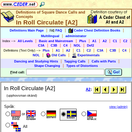
Definitions of Square Dance Calls and
Concepts
In Roll Circulate [A2]
|
|
|
Definitions Main Page
FAQ
Ceder Chest Definition Books
|
Multilingual
administrator
|
|
|
|
|
|
|
Index
-->
All Levels
Basic and Mainstream
Plus
A1
A2
C1
C2
|
|
|
|
C3A
C3B
C4
NOL
Def2
|
|
|
|
|
|
|
|
Definitions (Text Only)
-->
Plus
A1
A2
C1
C2
C3A
C3B
C4
|
|
NOL
Old Calls
Experimentals
|
|
|
Dancing and Studying Hints
Tagging Calls
Calls with Parts
|
Shape Changing
Types of Distortions
Go!
F
ind call:
In Roll Circulate [A2]
A2
:
(upphovsman okänd)
Språk:
view (admin)
or
All