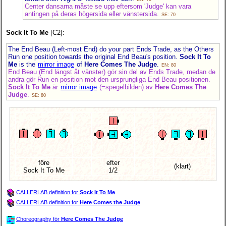
Center dansarna måste se upp eftersom 'Judge' kan vara
antingen på deras högersida eller vänstersida.
SE: 70
Sock It To Me
[C2]:
The End Beau (Left-most End) do your part Ends Trade, as the Others
Run one position towards the original End Beau's position.
Sock It To
Me
is the
mirror image
of
Here Comes The Judge
.
EN: 80
End Beau (End längst åt vänster) gör sin del av Ends Trade, medan de
andra gör Run en position mot den ursprungliga End Beau positionen.
Sock It To Me
är
mirror image
(=spegelbilden) av
Here Comes The
Judge
.
SE: 80
före
efter
(klart)
Sock It To Me
1/2
CALLERLAB definition for
Sock It To Me
CALLERLAB definition for
Here Comes the Judge
Choreography för
Here Comes The Judge