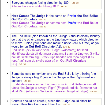
Everyone changes facing direction by 180°.
EN: 30
Alla ändrar sin ansiktsriktning 180°.
SE: 30
Here Comes The Judge
is the same as
Prefer
the End Belle:
Out Roll Circulate
.
EN: 40
Here Comes The Judge
är samma som
Prefer
the End Belle:
Out Roll Circulate
.
SE: 40
The End Belle (also known as the "Judge") should clearly identify
so that the other dancers in the Line know toward which direction
to move. Raise your hand and make a noise (call out 'me') as you
would for an
Out Roll Circulate
[A2].
EN: 50
End Belle (också känd som "Judge" (=domare)) bör klart
identifiera sig så att de andra dansarna i samma Line vet åt vilket
håll de skall röra sig. Sträck upp handen och ropa något (t.ex
ropa 'jag') som du skulle göra på en
Out Roll Circulate
[A2].
SE: 50
Some dancers remember who the End Belle is by thinking 'the
Judge is always Right' (since the 'Judge' is the Right-most end
dancer).
EN: 60
En del dansare kommer ihåg vem som är End Belle genom att
tänka 'the Judge is always Right' (Engelsk ordlek. Domaren har
alltid Rätt) (eftersom 'Judge' är dansaren längst åt höger).
SE: 60
Centers should be careful, since the 'Judge' could either be
toward their Right or toward their Left.
EN: 70