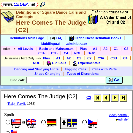
Definitions of Square Dance Calls and
Concepts
Here Comes The Judge
[C2]
|
|
|
Definitions Main Page
FAQ
Ceder Chest Definition Books
|
Multilingual
administrator
|
|
|
|
|
|
|
Index
-->
All Levels
Basic and Mainstream
Plus
A1
A2
C1
C2
|
|
|
|
C3A
C3B
C4
NOL
Def2
|
|
|
|
|
|
|
|
Definitions (Text Only)
-->
Plus
A1
A2
C1
C2
C3A
C3B
C4
|
|
NOL
Old Calls
Experimentals
|
|
|
Dancing and Studying Hints
Tagging Calls
Calls with Parts
|
Shape Changing
Types of Distortions
Go!
F
ind call:
Here Comes The Judge [C2]
C2
:
(
Ralph Pavlik
1968)
Språk:
view (normal)
edit def
or