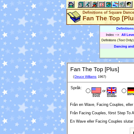
Definitions of Square Danc
Fan The Top [Plu
Definition
Index
-->
All Leve
Definitions (Text Only
Dancing and
Fan The Top [Plus]
(
Deuce Williams
1967)
Språk:
or
Från en Wave, Facing Couples, eller 
Från Facing Couples, först Step To 
En Wave eller Facing Couples slutar