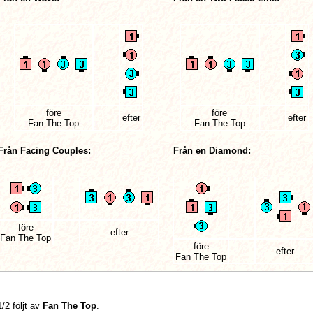
före
före
efter
efter
Fan The Top
Fan The Top
Från Facing Couples:
Från en Diamond:
före
efter
Fan The Top
före
efter
Fan The Top
/2 följt av
Fan The Top
.