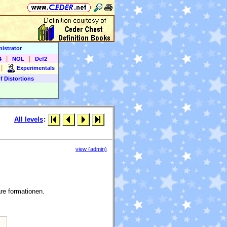
istrator
|
|
4
NOL
Def2
|
Experimentals
f Distortions
All levels
:
view (admin)
re formationen.