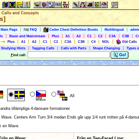
e Calls and Concepts
s]
|
|
|
|
s Main Page
FAQ
Ceder Chest Definition Books
Multilingual
admin
|
|
|
|
|
|
|
|
|
ls
Basic and Mainstream
Plus
A1
A2
C1
C2
C3A
C3B
C
|
|
|
|
|
|
|
|
|
)
-->
Plus
A1
A2
C1
C2
C3A
C3B
C4
NOL
Old Calls
|
|
|
|
 Studying Hints
Tagging Calls
Calls with Parts
Shape Changing
Types o
Go!
F
ind call:
All
andra tillämpliga 4-dansare formationer.
A Wave. Centers Arm Turn 3/4 medan Ends går upp 1/4 runt mitten på 4-dansa
 i en Wave.
Från en Wave:
Från en Two-Faced Line: