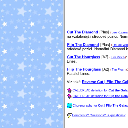
Cut The Diamond
[Plus]
(
Lee Kopma
na vzdálenější středové pozici. Nor
Flip The Diamond
[Plus]
(
Deuce Will
středové pozici. Normální Diamond 
Cut The Hourglass
[A2]
:
(
Tim Ploch
)
Lines.
Flip The Hourglass
[A2]
(
Tim Ploch
)
Parallel Lines.
Viz také
Reverse Cut | Flip The Ga
CALLERLAB definition for
Cut the Gala
CALLERLAB definition for
Flip the Gal
Choreography for
Cut | Flip The Galax
Comments? Questions? Suggestions?