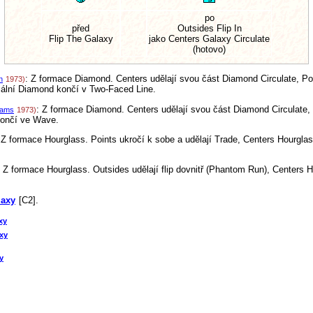
po
před
Outsides Flip In
Flip The Galaxy
jako Centers Galaxy Circulate
(hotovo)
: Z formace Diamond. Centers udělají svou část Diamond Circulate, Po
n
1973)
mální Diamond končí v Two-Faced Line.
: Z formace Diamond. Centers udělají svou část Diamond Circulate, P
iams
1973)
končí ve Wave.
 Z formace Hourglass. Points ukročí k sobe a udělají Trade, Centers Hourglas
: Z formace Hourglass. Outsides udělají flip dovnitř (Phantom Run), Centers 
laxy
[C2].
xy
axy
y