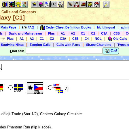
e Calls and Concepts
laxy [C1]
|
|
|
|
s Main Page
FAQ
Ceder Chest Definition Books
Multilingual
admin
|
|
|
|
|
|
|
|
|
ls
Basic and Mainstream
Plus
A1
A2
C1
C2
C3A
C3B
C
|
|
|
|
|
|
|
|
|
)
-->
Plus
A1
A2
C1
C2
C3A
C3B
C4
NOL
Old Calls
|
|
|
|
 Studying Hints
Tagging Calls
Calls with Parts
Shape Changing
Types o
Go!
F
ind call:
]
All
dělají Trade (Star 1/2), Centers Galaxy Circulate.
ides Phantom Run (flip k sobě).