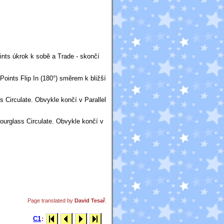
ints úkrok k sobě a Trade - skončí
oints Flip In (180°) směrem k bližší
s Circulate. Obvykle končí v Parallel
Hourglass Circulate. Obvykle končí v
Page translated by
David Tesař
.
C1
: