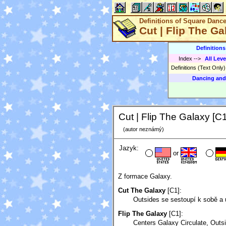
Definitions of Square Danc
Cut | Flip The Ga
Definition
Index
-->
All Leve
Definitions (Text Only
Dancing and
Cut | Flip The Galaxy [C1
(autor neznámý)
Jazyk:
or
Z formace Galaxy.
Cut The Galaxy
[C1]:
Outsides se sestoupí k sobě a u
Flip The Galaxy
[C1]:
Centers Galaxy Circulate, Outs