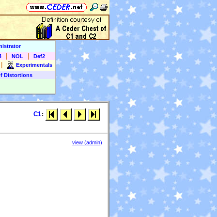
istrator
|
|
4
NOL
Def2
|
Experimentals
f Distortions
C1
:
view (admin)