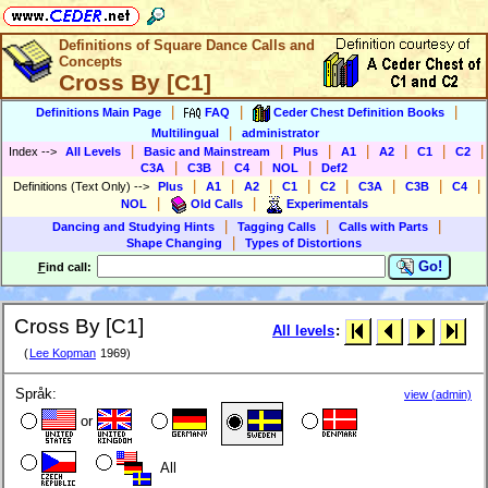
Definitions of Square Dance Calls and
Concepts
Cross By [C1]
|
|
|
Definitions Main Page
FAQ
Ceder Chest Definition Books
|
Multilingual
administrator
|
|
|
|
|
|
|
Index
-->
All Levels
Basic and Mainstream
Plus
A1
A2
C1
C2
|
|
|
|
C3A
C3B
C4
NOL
Def2
|
|
|
|
|
|
|
|
Definitions (Text Only)
-->
Plus
A1
A2
C1
C2
C3A
C3B
C4
|
|
NOL
Old Calls
Experimentals
|
|
|
Dancing and Studying Hints
Tagging Calls
Calls with Parts
|
Shape Changing
Types of Distortions
Go!
F
ind call:
Cross By [C1]
All levels
:
(
Lee Kopman
1969)
Språk:
view (admin)
or
All