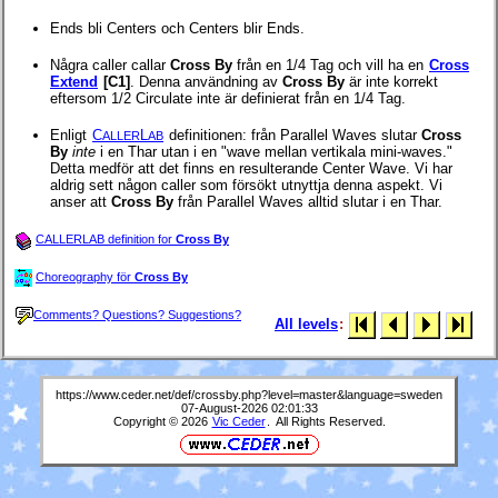
Ends bli Centers och Centers blir Ends.
Några caller callar
Cross By
från en 1/4 Tag och vill ha en
Cross
Extend
[C1]
. Denna användning av
Cross By
är inte korrekt
eftersom 1/2 Circulate inte är definierat från en 1/4 Tag.
Enligt
C
L
definitionen: från Parallel Waves slutar
Cross
ALLER
AB
By
inte
i en Thar utan i en "wave mellan vertikala mini-waves."
Detta medför att det finns en resulterande Center Wave. Vi har
aldrig sett någon caller som försökt utnyttja denna aspekt. Vi
anser att
Cross By
från Parallel Waves alltid slutar i en Thar.
CALLERLAB definition for
Cross By
Choreography för
Cross By
Comments? Questions? Suggestions?
All levels
:
https://www.ceder.net/def/crossby.php?level=master&language=sweden
07-August-2026 02:01:33
Copyright © 2026
Vic Ceder
. All Rights Reserved.