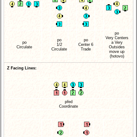
po
Very Centers
po
po
po
a Very
1/2
Center 6
Circulate
Outsides
Circulate
Trade
move up
(hotovo)
Z Facing Lines:
před
Coordinate