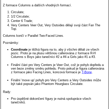
Z formace Columns a dalších vhodných formací.
Circulate;
1/2 Circulate;
Center 6 Trade;
Very Centers Veer Out, Very Outsides dělají svoji část Fan The
Top.
Columns končí v Parallel Two-Faced Lines.
Poznámky:
Coordinate
je těžká figura na to, aby ji všichni dělali ze všech
pozic. Proto je na plusu většinou callerována z formace R-H
Columns s Boys jako tanečníci #2 a #4 a Girls jako #1 a #3.
Finální část pro Very Centers je Veer Out, což je pohyb dopředu a
ven beze změny směru pohledu. Proto pokud je figura callerována
z formace jako Facing Lines, koncová formace je
T-Bone
.
Finální 'move up' pohyb pro Very Centers a Very Outsides může
být také popsán jako Phantom Hourglass Circulate.
Rady:
Pro úspěšné dokončení figury je nutná spolupráce všech
tanečníků.