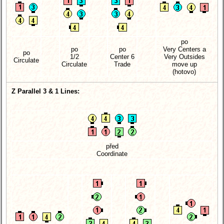
po
po
po
Very Centers a
po
1/2
Center 6
Very Outsides
Circulate
Circulate
Trade
move up
(hotovo)
Z Parallel 3 & 1 Lines:
před
Coordinate