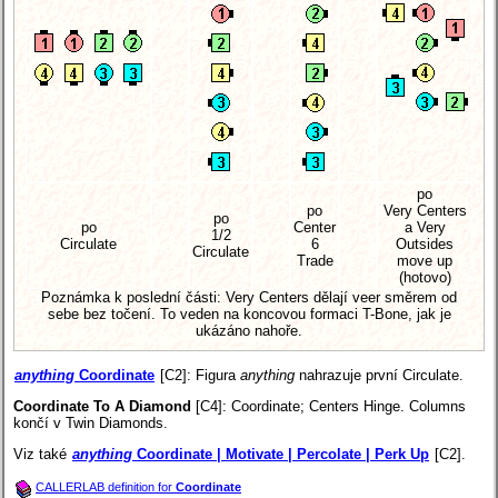
po
po
Very Centers
po
po
Center
a Very
1/2
Circulate
6
Outsides
Circulate
Trade
move up
(hotovo)
Poznámka k poslední části: Very Centers dělají veer směrem od
sebe bez točení. To veden na koncovou formaci T-Bone, jak je
ukázáno nahoře.
anything
Coordinate
[C2]
: Figura
anything
nahrazuje první Circulate.
Coordinate To A Diamond
[C4]
: Coordinate; Centers Hinge. Columns
končí v Twin Diamonds.
Viz také
anything
Coordinate | Motivate | Percolate | Perk Up
[C2].
CALLERLAB definition for
Coordinate