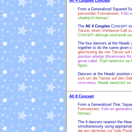
All 4 Couples Concept
From a Generalized Squared Set
passenden Formationen.
Från e
vhodných formací.
The
All 4 Couples
C
si
ONCEPT
Tänzer, einen Viertänzer-Call 
C
aktivuje současně osm 
ONCEPT
The four dancers at the Heads' p
together to do the same given ca
gleichzeitig die vier Tänzer a
position arbetar tillsammans för
givna callet.
Čtyři tanečníci na
figuru.
Dancers at the Heads' position 
sich um die Tänzer auf den Si
vice-versa.
Heads tanečníci se 
All 8 Concept
From a Generalized Thar, Square
Formationen.
Från en generalise
formací.
The 4 dancers nearest the Heads
simultaneously using appropriate
die am nächsten zur Side Posit