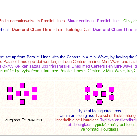
Endet normalerweise in Parallel Lines.
Slutar vanligen i Parallel Lines.
Obvykle
t call.
Diamond Chain Thru
ist ein dreiteiliger Call.
Diamond Chain Thru
är
e set up from Parallel Lines with the Centers in a Mini-Wave, by having the C
 Parallel Lines gebildet werden, mit den Centers in einer Mini-Wave und nac
F
kan sättas upp från Parallel Lines med Centers i en Mini-Wave, g
ORMATION
může být vytvořena z formace Parallel Lines s Centers v Mini-Wave, když C
ON
Typical facing directions
within an Hourglass
Typische Blickrichtung
Hourglass F
innerhalb eine Hourglass
Typiska ansiktsriktni
ORMATION
i ett Hourglass
Typické směry pohledu
ve formaci Hourglass