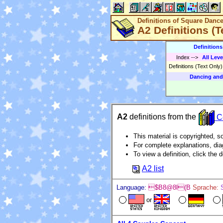
Definitions of Square Danc
A2 Definitions (T
Definition
Index
-->
All Leve
Definitions (Text Only
Dancing and
A2
definitions from the
Ce
This material is copyrighted, so
For complete explanations, di
To view a definition, click the d
A2 list
Language:
$B8@8l(B
Sprache:
or