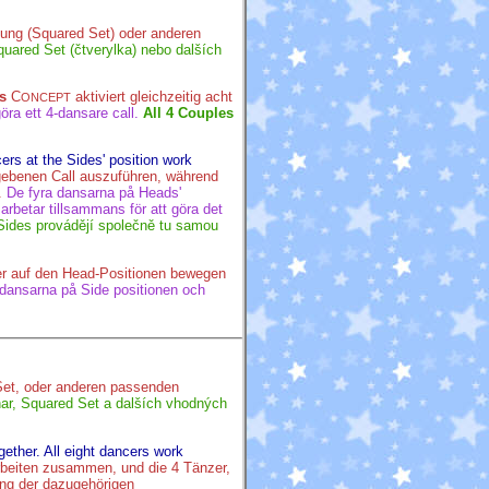
lung (Squared Set) oder anderen
uared Set (čtverylka) nebo dalších
s
C
aktiviert gleichzeitig acht
ONCEPT
öra ett 4-dansare call.
All 4 Couples
ers at the Sides' position work
gebenen Call auszuführen, während
.
De fyra dansarna på Heads'
arbetar tillsammans för att göra det
 Sides provádějí společně tu samou
r auf den Head-Positionen bewegen
 dansarna på Side positionen och
Set, oder anderen passenden
ar, Squared Set a dalších vhodných
ether. All eight dancers work
rbeiten zusammen, und die 4 Tänzer,
ung der dazugehörigen