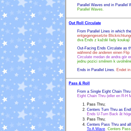
Parallel Waves end in Parallel
Parallel Waves.
Out Roll Circulate
From Parallel Lines in which th
entgegengesetzte Blickrichtung
dva Ends z každé řady koukaj
Out-Facing Ends Circulate as th
während die anderen einen Flip 
Circulate medan de andra gör en 
jednu pozici směrem k uvolněné
Ends in Parallel Lines.
Endet in
Pass & Roll
From a Single Eight Chain Thru
Eight Chain Thru (eller en R-H 
Pass Thru;
Centers Turn Thru as End
Ends U-Turn Back åt höge
Pass Thru;
Centers Pass Thru and al
To A Wave
.
Centers Pass