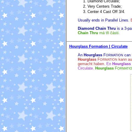
Diamond Circulate;
Very Centers Trade;
Center 4 Cast Off 3/4.
Usually ends in Parallel Lines.
Diamond Chain Thru
is a 3-par
Chain Thru
má tři části.
Hourglass Formation | Circulate
An
Hourglass
F
can b
ORMATION
Hourglass
F
kann aus
ORMATION
gemacht haben.
En
Hourglass
Circulate.
Hourglass
F
ORMATI