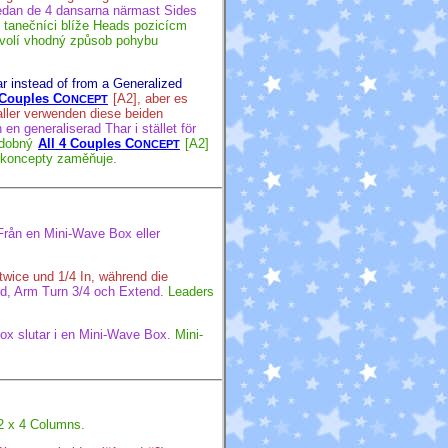
edan de 4 dansarna närmast Sides
i tanečníci blíže Heads pozicícm
a volí vhodný způsob pohybu
r instead of from a Generalized
 Couples C
[A2], aber es
ONCEPT
ller verwenden diese beiden
n generaliserad Thar i stället för
odobný
All 4 Couples C
[A2]
ONCEPT
a koncepty zaměňuje.
Från en Mini-Wave Box eller
twice und 1/4 In, während die
nd, Arm Turn 3/4 och Extend.
Leaders
x slutar i en Mini-Wave Box.
Mini-
2 x 4 Columns.