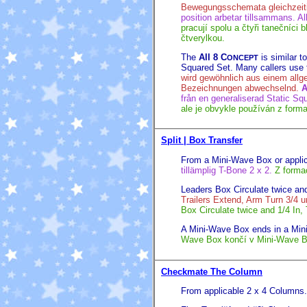
Bewegungsschemata gleichzei
position arbetar tillsammans. A
pracují spolu a čtyři tanečníc
čtverylkou.
The
All 8 C
is similar t
ONCEPT
Squared Set. Many callers use 
wird gewöhnlich aus einem allg
Bezeichnungen abwechselnd.
A
från en generaliserad Static Sq
ale je obvykle používán z form
Split | Box Transfer
From a Mini-Wave Box or applic
tillämplig T-Bone 2 x 2.
Z forma
Leaders Box Circulate twice and
Trailers Extend, Arm Turn 3/4 
Box Circulate twice and 1/4 In,
A Mini-Wave Box ends in a Min
Wave Box končí v Mini-Wave B
Checkmate The Column
From applicable 2 x 4 Columns.