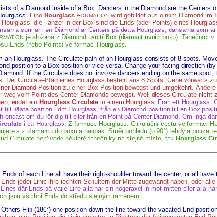
sts of a Diamond inside of a Box. Dancers in the Diamond are the Centers of
Hourglass.
Eine
Hourglass
F
wird gebildet aus einem Diamond im I
ORMATION
Hourglass; die Tänzer in der Box sind die Ends (oder Points) eines Hourglas
nsarna som är i en Diamond är Centers på detta Hourglass; dansarna som är i
je složená z Diamond uvnitř Box (diamant uvnitř boxu). Tanečníci v
RMATION
josu Ends (nebo Points) ve formaci Hourglass.
 an Hourglass. The Circulate path of an Hourglass consists of 8 spots. Move 
d position to a Box position or vice-versa. Change your facing direction (by 9
 Diamond. If the Circulate does not involve dancers ending on the same spot,
. Der Circulate-Pfad eines Hourglass besteht aus 8 Spots. Gehe vorwärts zu
iner Diamond-Position zu einer Box-Position bewegst und umgekehrt. Ändere 
r weg vom Point des Center-Diamonds bewegst. Weil dieses Circulate nicht z
en, endet ein
Hourglass Circulate
in einem Hourglass.
Från ett Hourglass. 
 till nästa position i ditt Hourglass, från en Diamond position till en Box posit
h endast om du rör dig till eller från en Point på Center Diamond. Om inga dan
irculate
i ett Hourglass.
Z formace Hourglass. Cirkulační cesta ve formaci H
nujete s z diamantu do boxu a naopak. Směr pohledu (o 90°) tehdy a pouze te
ud Circulate nepřivede některé tanečníky na stejné místo, tak
Hourglass Cir
Ends of each Line all have their right-shoulder toward the center, or all have t
 Ends jeder Linie ihre rechten Schultern der Mitte zugewandt haben, oder alle 
 Lines där Ends på varje Line alla har sin högeraxel in mot mitten eller alla ha
rých jsou všichni Ends do středu stejným ramenem.
 Others Flip (180°) one position down the line toward the vacated End position
achen, eine Position die Linie herunter, in Richtung der freigemachten End Pos