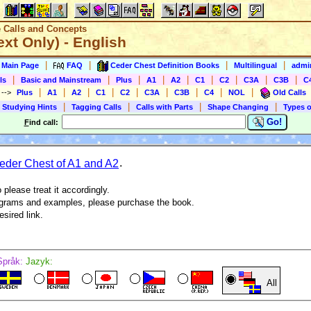
e Calls and Concepts
ext Only) - English
|
|
|
|
s Main Page
FAQ
Ceder Chest Definition Books
Multilingual
admin
|
|
|
|
|
|
|
|
|
ls
Basic and Mainstream
Plus
A1
A2
C1
C2
C3A
C3B
C
|
|
|
|
|
|
|
|
|
)
-->
Plus
A1
A2
C1
C2
C3A
C3B
C4
NOL
Old Calls
|
|
|
|
 Studying Hints
Tagging Calls
Calls with Parts
Shape Changing
Types o
Go!
F
ind call:
der Chest of A1 and A2
.
 please treat it accordingly.
agrams and examples, please purchase the book.
esired link.
Språk:
Jazyk:
All