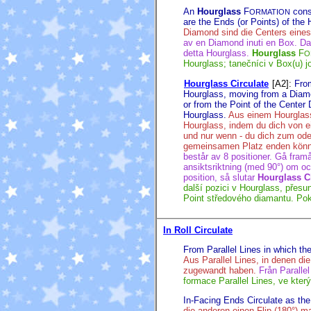
An
Hourglass
F
consi
ORMATION
are the Ends (or Points) of the 
Diamond sind die Centers eines 
av en Diamond inuti en Box. Da
detta Hourglass.
Hourglass
F
O
Hourglass; tanečníci v Box(u) 
Hourglass Circulate
[A2]
:
From
Hourglass, moving from a Diamon
or from the Point of the Center
Hourglass.
Aus einem Hourglass
Hourglass, indem du dich von e
und nur wenn - du dich zum ode
gemeinsamen Platz enden könn
består av 8 positioner. Gå framåt
ansiktsriktning (med 90°) om oc
position, så slutar
Hourglass C
další pozici v Hourglass, přesu
Point středového diamantu. Pok
In Roll Circulate
From Parallel Lines in which the 
Aus Parallel Lines, in denen die
zugewandt haben.
Från Parallel
formace Parallel Lines, ve kte
In-Facing Ends Circulate as the
die anderen einen Flip (180°) m