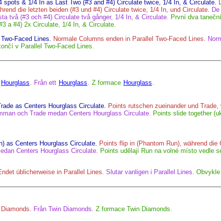
4 spots & 1/4 In as Last Two (#3 and #4) Circulate twice, 1/4 In, & Circulate.
hrend die letzten beiden (#3 und #4) Circulate twice, 1/4 In, und Circulate.
De 
ta två (#3 och #4) Circulate två gånger, 1/4 In, & Circulate.
První dva taneční
#3 a #4) 2x Circulate, 1/4 In, & Circulate.
 Two-Faced Lines.
Normale Columns enden in Parallel Two-Faced Lines.
Norm
nčí v Parallel Two-Faced Lines.
m
Hourglass
.
Från ett
Hourglass
.
Z formace
Hourglass
.
Trade as Centers Hourglass Circulate.
Points rutschen zueinander und Trade,
amman och Trade medan Centers Hourglass Circulate.
Points slide together (
n) as Centers Hourglass Circulate.
Points flip in (Phantom Run), während die 
medan Centers Hourglass Circulate.
Points udělají Run na volné místo vedle 
Endet üblicherweise in Parallel Lines.
Slutar vanligen i Parallel Lines.
Obvykle 
 Diamonds.
Från Twin Diamonds.
Z formace Twin Diamonds.