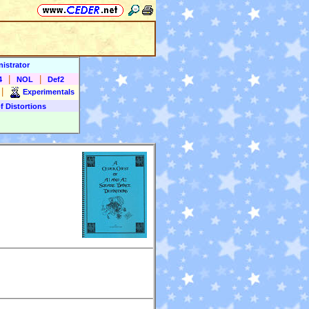
istrator
|
|
4
NOL
Def2
|
Experimentals
f Distortions