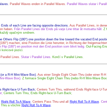
 Waves.
Parallel Waves enden in Parallel Waves.
Parallel Waves slutar i Paral
e Ends of each Line are facing opposite directions.
Aus Parallel Lines, in dene
en haben.
Från Parallel Lines där Ends på varje Line tittar åt motsatta håll.
Z 
í každý opačným směrem.
e Others Flip (180°) one position down the line toward the vacated End positi
(180°) machen, eine Position die Linie herunter, in Richtung der freigemachte
Flip (180°) en position mot den End position som blivit ledig.
Out-Facing Ends
 koncové pozici.
 Parallel Lines.
Slutar i Parallel Lines.
Končí v Parallel Lines.
 (or a R-H Mini-Wave Box).
Aus einer Single Eight Chain Thru (oder einer R-
Mini-Wave Box).
Z formace Single Eight Chain Thru (nebo R-H Mini-Wave Box
s Right-face U-Turn Back;
Centers Turn Thru, während Ends Right-face U-Tu
r;
Centers Turn Thru, Ends Right-face U-Turn Back;
l
Right Roll To A Wave
.
Centers Pass Thru und all
Right Roll To A Wave
.
Cent
 Thru a všichni
Right Roll To A Wave
.