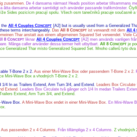
tig zusammen.
De 4 dansarna närmast Heads position arbetar tillsammans m
lla åtta dansarna arbetar samtidigt och använder passande trafikmönster.
Čtyř
i blíže Sides pozicícm pracují spolu. Všech osm tanečníků pracuje současně 
o the
All 4 Couples C
[A2] but is usually used from a Generalized Tha
ONCEPT
these terms interchangeably.
Das
All 8 C
ist verwandt mit dem
All 4
ONCEPT
emeinen Thar anstatt aus einem allgemeinen Squared Set verwendet. Viele Ca
ll 8 C
liknar
All 4 Couples C
[A2] men används vanligen från e
ONCEPT
ONCEPT
uare. Många caller använder dessa termer helt utbytbart.
All 8 C
je p
ONCEPT
ace Generalized Thar místo Generalized Squared Set. Mnoho callerů tyto dv
able T-Bone 2 x 2.
Aus einer Mini-Wave Box oder passendem T-Bone 2 x 2.
ce Mini-Wave Box a vhodných T-Bone 2 x 2.
 1/4 In as Trailers Extend, Arm Turn 3/4, and Extend.
Leaders Box Circulate 
und Extend.
Leaders Box Circulate två gånger och 1/4 In medan Trailers Exte
 Trailers Extend, Arm Turn 3/4, and Extend.
i-Wave Box.
A Mini-Wave Box endet in einer Mini-Wave Box.
En Mini-Wave Bo
ox.
Aus passenden 2 x 4 Columns.
Från tillämpliga 2 x 4 Columns.
Z vhodných 