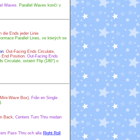
lel Waves.
Parallel Waves končí v
n die Ends jeder Linie
formace Parallel Lines, ve kterých se
on.
Out-Facing Ends Circulate,
n End Position.
Out-Facing Ends
 Circulate, ostatní Flip (180°) o
H Mini-Wave Box).
Från en Single
).
rn Back;
Centers Turn Thru medan
ers Pass Thru och alla
Right Roll