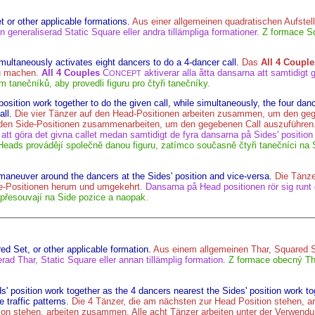
 or other applicable formations.
Aus einer allgemeinen quadratischen Aufstel
n generaliserad Static Square eller andra tillämpliga formationer.
Z formace Sq
multaneously activates eight dancers to do a 4-dancer call.
Das
All 4 Couple
zu machen.
All 4 Couples
C
aktiverar alla åtta dansarna att samtidigt g
ONCEPT
tanečníků, aby provedli figuru pro čtyři tanečníky.
osition work together to do the given call, while simultaneously, the four danc
ll.
Die vier Tänzer auf den Head-Positionen arbeiten zusammen, um den ge
uf den Side-Positionen zusammenarbeiten, um den gegebenen Call auszuführen
 att göra det givna callet medan samtidigt de fyra dansarna på Sides' position 
 Heads provádějí společně danou figuru, zatímco současně čtyři tanečníci na
maneuver around the dancers at the Sides' position and vice-versa.
Die Tänze
de-Positionen herum und umgekehrt.
Dansarna på Head positionen rör sig runt
přesouvají na Side pozice a naopak.
d Set, or other applicable formation.
Aus einem allgemeinen Thar, Squared 
rad Thar, Static Square eller annan tillämplig formation.
Z formace obecný Th
' position work together as the 4 dancers nearest the Sides' position work tog
 traffic patterns.
Die 4 Tänzer, die am nächsten zur Head Position stehen, a
ion stehen, arbeiten zusammen. Alle acht Tänzer arbeiten unter der Verwend