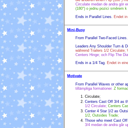
Circulate medan de andra gör en 
(180°) o jednu pozici směrem k
Ends in Parallel Lines.
Endet in
Mini-Busy
From Parallel Two-Faced Lines.
Leaders Any Shoulder Turn & De
während Trailers 1/2 Circulate;
Centers Hinge; och Flip The D
Ends in a 1/4 Tag.
Endet in ein
Motivate
From Parallel Waves or other ap
tillämpliga formationer.
Z formac
Circulate;
Centers Cast Off 3/4 as t
1/2 Circulate;
Centers Cast
Center 4 Star 1/2 as Outs
1/2, Outsides Trade;
Those who meet Cast Off
3/4 medan de andra går u