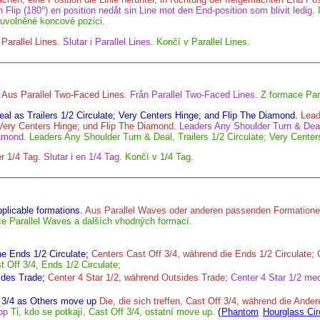
Flip (180°) en position nedåt sin Line mot den End-position som blivit ledig.
 uvolněné koncové pozici.
 Parallel Lines.
Slutar i Parallel Lines.
Končí v Parallel Lines.
Aus Parallel Two-Faced Lines.
Från Parallel Two-Faced Lines.
Z formace Par
al as Trailers 1/2 Circulate; Very Centers Hinge; and Flip The Diamond.
Lead
 Very Centers Hinge; und Flip The Diamond.
Leaders Any Shoulder Turn & Deal
iamond.
Leaders Any Shoulder Turn & Deal, Trailers 1/2 Circulate; Very Cente
er 1/4 Tag.
Slutar i en 1/4 Tag.
Končí v 1/4 Tag.
plicable formations.
Aus Parallel Waves oder anderen passenden Formatione
e Parallel Waves a dalších vhodných formací.
he Ends 1/2 Circulate;
Centers Cast Off 3/4, während die Ends 1/2 Circulate;
 Off 3/4, Ends 1/2 Circulate;
ides Trade;
Center 4 Star 1/2, während Outsides Trade;
Center 4 Star 1/2 me
 3/4 as Others move up
Die, die sich treffen, Cast Off 3/4, während die Ande
pp
Ti, kdo se potkají, Cast Off 3/4, ostatní move up.
(
Phantom
Hourglass Cir