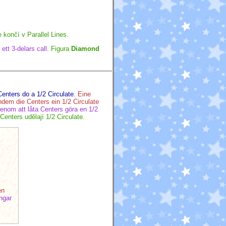
 končí v Parallel Lines.
 ett 3-delars call.
Figura
Diamond
enters do a 1/2 Circulate.
Eine
hdem die Centers ein 1/2 Circulate
enom att låta Centers göra en 1/2
enters udělají 1/2 Circulate.
en
ngar