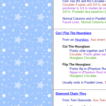
First Two (#1 and #2) Circulate 
Circulate 4 spots und 1/4 In, wä
positioner & 1/4 In medan de sis
1/4 In. Poslední dva tanečníci (
Normal Columns end in Parallel
Faced Lines.
Normal Columns ko
Cut | Flip The Hourglass
From an
Hourglass
.
Aus eine
Cut The Hourglass
:
Points slide together and 
Circulate.
Points glider s
Hourglass Circulate.
Flip The Hourglass
:
Points flip in (Phantom Ru
flippar in (Phantom Run) 
Hourglass Circulate.
Usually ends in Parallel Lines.
Diamond Chain Thru
From Twin Diamonds.
Aus Twin