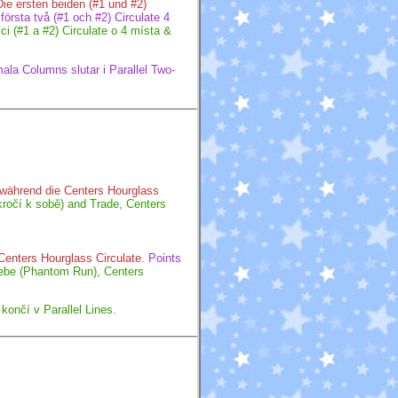
Die ersten beiden (#1 und #2)
första två (#1 och #2) Circulate 4
ci (#1 a #2) Circulate o 4 místa &
ala Columns slutar i Parallel Two-
 während die Centers Hourglass
ukročí k sobě) and Trade, Centers
Centers Hourglass Circulate.
Points
sebe (Phantom Run), Centers
končí v Parallel Lines.