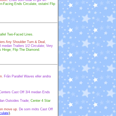
In-Facing Ends Circulate, ostatní Flip
allel Two-Faced Lines.
ers Any Shoulder Turn & Deal,
 medan Trailers 1/2 Circulate; Very
rs Hinge; Flip The Diamond.
n.
Från Parallel Waves eller andra
Centers Cast Off 3/4 medan Ends
dan Outsides Trade;
Center 4 Star
ren move up.
De som möts Cast Off
culate
).