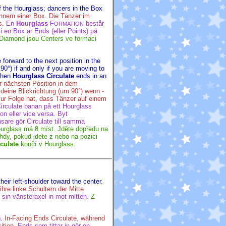
 the Hourglass; dancers in the Box
nnern einer Box. Die Tänzer im
s.
En
Hourglass
F
består
ORMATION
 en Box är Ends (eller Points) på
 Diamond jsou Centers ve formaci
forward to the next position in the
0°) if and only if you are moving to
 then
Hourglass Circulate
ends in an
r nächsten Position in dem
deine Blickrichtung (um 90°) wenn -
ur Folge hat, dass Tänzer auf einem
Circulate banan på ett Hourglass
ion eller vice versa. Byt
sare gör Circulate till samma
ourglass má 8 míst. Jděte dopředu na
hdy, pokud jdete z nebo na pozici
culate
končí v Hourglass.
heir left-shoulder toward the center.
ihre linke Schultern der Mitte
r sin vänsteraxel in mot mitten.
Z
.
In-Facing Ends Circulate, während
ition.
Ends som tittar in gör en