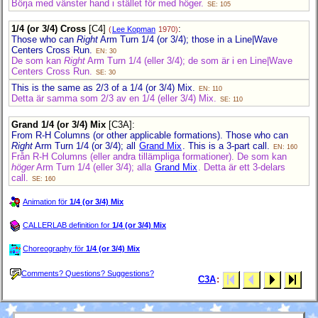
Börja med vänster hand i stället för med höger.
SE: 105
1/4 (or 3/4) Cross
[C4]
:
(
Lee Kopman
1970)
Those who can
Right
Arm Turn 1/4 (or 3/4); those in a Line|Wave
Centers Cross Run.
EN: 30
De som kan
Right
Arm Turn 1/4 (eller 3/4); de som är i en Line|Wave
Centers Cross Run.
SE: 30
This is the same as 2/3 of a 1/4 (or 3/4) Mix.
EN: 110
Detta är samma som 2/3 av en 1/4 (eller 3/4) Mix.
SE: 110
Grand 1/4 (or 3/4) Mix
[C3A]
:
From R-H Columns (or other applicable formations). Those who can
Right
Arm Turn 1/4 (or 3/4); all
Grand Mix
. This is a 3-part call.
EN: 160
Från R-H Columns (eller andra tillämpliga formationer). De som kan
höger
Arm Turn 1/4 (eller 3/4); alla
Grand Mix
. Detta är ett 3-delars
call.
SE: 160
Animation för
1/4 (or 3/4) Mix
CALLERLAB definition for
1/4 (or 3/4) Mix
Choreography för
1/4 (or 3/4) Mix
Comments? Questions? Suggestions?
C3A
: