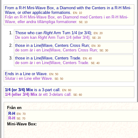
From a R-H Mini-Wave Box, a Diamond with the Centers in a R-H Mini-
Wave, or other applicable formations.
EN: 10
Från en R-H Mini-Wave Box, en Diamond med Centers i en R-H Mini-
Wave, eller andra tillämpliga formationer.
SE: 10
Those who can
Right
Arm Turn 1/4 (or 3/4);
EN: 20
De som kan
Right
Arm Turn 1/4 (eller 3/4);
SE: 20
those in a Line|Wave, Centers Cross Run;
EN: 30
de som är i en Line|Wave, Centers Cross Run;
SE: 30
those in a Line|Wave, Centers Trade.
EN: 40
de som är i en Line|Wave, Centers Trade.
SE: 40
Ends in a Line or Wave.
EN: 50
Slutar i en Line eller Wave.
SE: 50
1/4 (or 3/4) Mix
is a 3-part call.
EN: 60
1/4 (eller 3/4) Mix
är ett 3-delars call.
SE: 60
Från en
R-H
EN: 70
R-H
SE: 70
Mini-Wave Box: