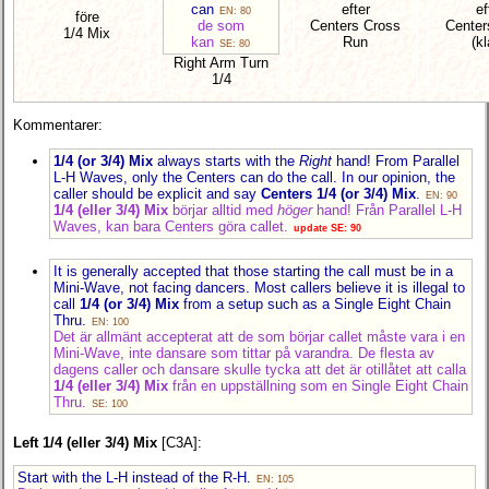
can
efter
ef
EN: 80
före
de som
Centers Cross
Center
1/4 Mix
kan
Run
(kl
SE: 80
Right Arm Turn
1/4
Kommentarer:
1/4 (or 3/4) Mix
always starts with the
Right
hand! From Parallel
L-H Waves, only the Centers can do the call. In our opinion, the
caller should be explicit and say
Centers 1/4 (or 3/4) Mix
.
EN: 90
1/4 (eller 3/4) Mix
börjar alltid med
höger
hand! Från Parallel L-H
Waves, kan bara Centers göra callet.
update SE: 90
It is generally accepted that those starting the call must be in a
Mini-Wave, not facing dancers. Most callers believe it is illegal to
call
1/4 (or 3/4) Mix
from a setup such as a Single Eight Chain
Thru.
EN: 100
Det är allmänt accepterat att de som börjar callet måste vara i en
Mini-Wave, inte dansare som tittar på varandra. De flesta av
dagens caller och dansare skulle tycka att det är otillåtet att calla
1/4 (eller 3/4) Mix
från en uppställning som en Single Eight Chain
Thru.
SE: 100
Left 1/4 (eller 3/4) Mix
[C3A]:
Start with the L-H instead of the R-H.
EN: 105