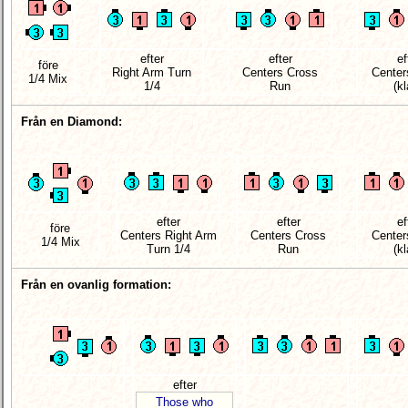
efter
efter
ef
före
Right Arm Turn
Centers Cross
Center
1/4 Mix
1/4
Run
(kl
Från en Diamond:
efter
efter
ef
före
Centers Right Arm
Centers Cross
Center
1/4 Mix
Turn 1/4
Run
(kl
Från en ovanlig formation:
efter
Those who