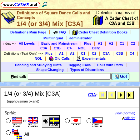
Definitions of Square Dance Calls and
Concepts
1/4 (or 3/4) Mix [C3A]
|
|
|
Definitions Main Page
FAQ
Ceder Chest Definition Books
|
Multilingual
administrator
|
|
|
|
|
|
|
Index
-->
All Levels
Basic and Mainstream
Plus
A1
A2
C1
C2
|
|
|
|
C3A
C3B
C4
NOL
Def2
|
|
|
|
|
|
|
|
Definitions (Text Only)
-->
Plus
A1
A2
C1
C2
C3A
C3B
C4
|
|
NOL
Old Calls
Experimentals
|
|
|
Dancing and Studying Hints
Tagging Calls
Calls with Parts
|
Shape Changing
Types of Distortions
Go!
F
ind call:
1/4 (or 3/4) Mix [C3A]
C3A
:
(upphovsman okänd)
Språk:
view (normal)
edit def
or
All