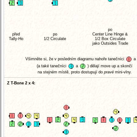
po
před
po
Center Line Hinge &
Tally-Ho
1/2 Circulate
1/2 Box Circulate
jako Outsides Trade
Všimněte si, že v posledním diagramu nahoře tanečníci
a
(a také tanečníci
a
) dělají move up a skončí
na stejném místě, proto dostupují do
pravé
mini-vlny.
Z T-Bone 2 x 4: