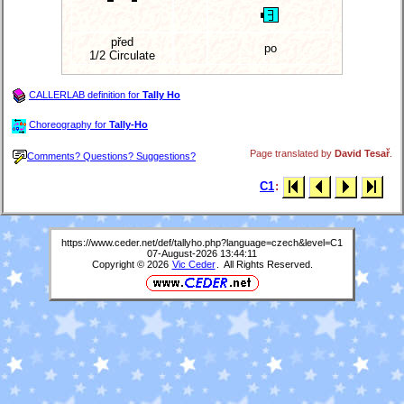
před
po
1/2 Circulate
CALLERLAB definition for
Tally Ho
Choreography for
Tally-Ho
Page translated by
David Tesař
.
Comments? Questions? Suggestions?
C1
:
https://www.ceder.net/def/tallyho.php?language=czech&level=C1
07-August-2026 13:44:11
Copyright © 2026
Vic Ceder
. All Rights Reserved.