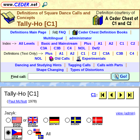
Definitions of Square Dance Calls and
Concepts
Tally-Ho [C1]
|
|
|
Definitions Main Page
FAQ
Ceder Chest Definition Books
|
Multilingual
administrator
|
|
|
|
|
|
|
Index
-->
All Levels
Basic and Mainstream
Plus
A1
A2
C1
C2
|
|
|
|
C3A
C3B
C4
NOL
Def2
|
|
|
|
|
|
|
|
Definitions (Text Only)
-->
Plus
A1
A2
C1
C2
C3A
C3B
C4
|
|
NOL
Old Calls
Experimentals
|
|
|
Dancing and Studying Hints
Tagging Calls
Calls with Parts
|
Shape Changing
Types of Distortions
Go!
F
ind call:
Tally-Ho [C1]
C1
:
(
Paul McNutt
1978)
Jazyk:
view (admin)
or
All