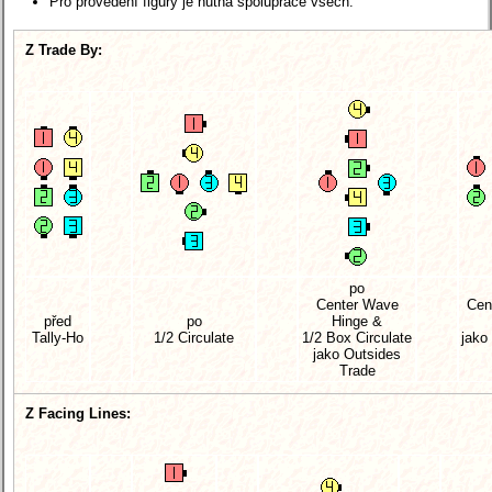
Pro provedení figury je nutná spolupráce všech.
Z Trade By:
po
Center Wave
Cen
před
po
Hinge &
Tally-Ho
1/2 Circulate
1/2 Box Circulate
jako
jako Outsides
Trade
Z Facing Lines: