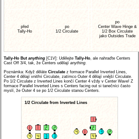
po
před
po
Center Wave Hinge &
Tally-Ho
1/2 Circulate
1/2 Box Circulate
jako Outsides Trade
Tally-Ho But
anything
[C1V]
: Udělejte
Tally-Ho
, ale nahraďte Centers
Cast Off 3/4, tak, že Centers udělají
anything
.
Poznámka: Když děláte
Circulate
z formace Parallel Inverted Lines,
Center 4 dělají vnitřní Circulate, zatímco Outer 4 dělají vnější Circulate.
Po 1/2 Circulate z Inverted Lines končí Center 4 vždy v Center Wave! Z
formace Parallel Inverted Lines s Centers facing out si tanečníci často
myslí, že Outer 4 se po 1/2 Circulate stanou Centers.
1/2 Circulate from Inverted Lines