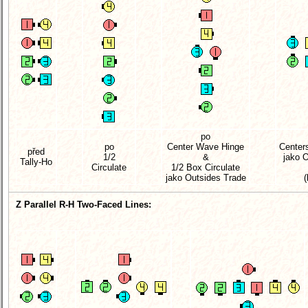
po
po
Center Wave Hinge
Centers
před
1/2
&
jako
O
Tally-Ho
Circulate
1/2 Box Circulate
jako Outsides Trade
(
Z Parallel R-H Two-Faced Lines: