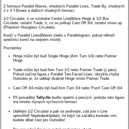
Z formace Parallel Waves, vhodných Parallel Lines, Trade By, vhodných
2 x 4 T-Bones a dalších vhodných formací.
1/2 Circulate; ti ve výsledné Center Line|Wave Hinge & 1/2 Box
Circulate, ostatní Trade; ti, co se potkají Cast Off 3/4, ostatní move up
(Phantom Hourglass Circulate).
Končí v Parallel Lines|Waves (nebo v Parallelogram, pokud někteří
tanečníci končí na stejném místě).
Poznámky:
Hinge může být buď Single Hinge (Arm Turn 1/4) nebo Partner
Hinge.
Trade může být buď Arm Turn 1/2 nebo Partner Trade (z páru).
Pokud začíná figura z Parallel Two-Faced Lines, obvyklá chyba
Outsides je, že udělají dvakrát Hinge místo Partner Trade.
Cast Off 3/4 může být buď Arm Turn 3/4 nebo 'Push' Cast Off 3/4.
Při provádění
Tally-Ho
buďte opatrní a precizní, protože tato figura
má mnoho různých výchozích formací.
Udělejte 1/2 Circulate a pak se podívejte, zda jste v Line
uprostřed! Nepředpokládejte, že když na začátku koukáte ven,
budete dělat část pro Outsides!