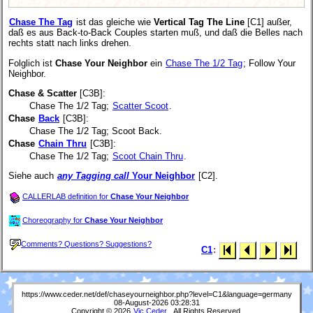
Chase The Tag
ist das gleiche wie
Vertical Tag The Line
[C1] außer,
daß es aus Back-to-Back Couples starten muß, und daß die Belles nach
rechts statt nach links drehen.
Folglich ist
Chase Your Neighbor
ein
Chase The 1/2 Tag
; Follow Your
Neighbor.
Chase & Scatter
[C3B]:
Chase The 1/2 Tag;
Scatter Scoot
.
Chase
Back
[C3B]:
Chase The 1/2 Tag; Scoot Back.
Chase
Chain Thru
[C3B]:
Chase The 1/2 Tag;
Scoot Chain Thru
.
Siehe auch
any Tagging call
Your Neighbor
[C2].
CALLERLAB definition for
Chase Your Neighbor
Choreography for
Chase Your Neighbor
Comments? Questions? Suggestions?
C1
:
https://www.ceder.net/def/chaseyourneighbor.php?level=C1&language=germany
08-August-2026 03:28:31
Copyright © 2026
Vic Ceder
. All Rights Reserved.