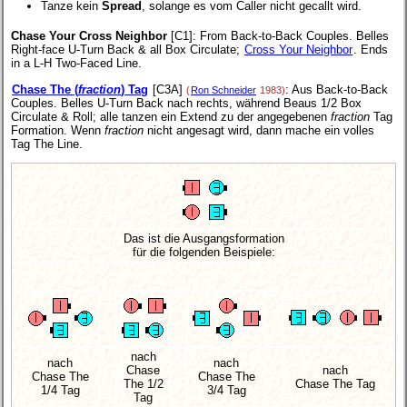
Tanze kein
Spread
, solange es vom Caller nicht gecallt wird.
Chase Your Cross Neighbor
[C1]
: From Back-to-Back Couples. Belles
Right-face U-Turn Back & all Box Circulate;
Cross Your Neighbor
. Ends
in a L-H Two-Faced Line.
Chase The (
fraction
) Tag
[C3A]
: Aus Back-to-Back
(
Ron Schneider
1983)
Couples. Belles U-Turn Back nach rechts, während Beaus 1/2 Box
Circulate & Roll; alle tanzen ein Extend zu der angegebenen
fraction
Tag
Formation. Wenn
fraction
nicht angesagt wird, dann mache ein volles
Tag The Line.
Das ist die Ausgangsformation
für die folgenden Beispiele:
nach
nach
nach
Chase
nach
Chase The
Chase The
The 1/2
Chase The Tag
1/4 Tag
3/4 Tag
Tag