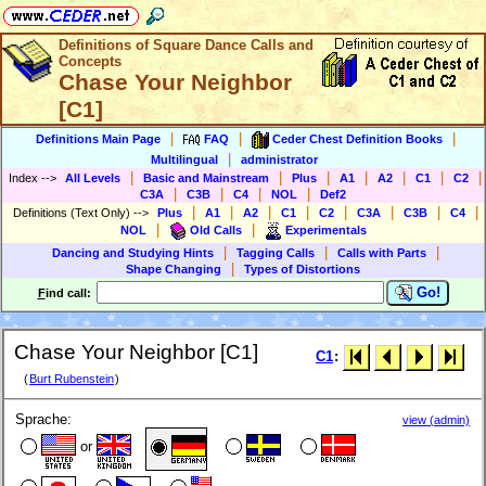
Definitions of Square Dance Calls and
Concepts
Chase Your Neighbor
[C1]
|
|
|
Definitions Main Page
FAQ
Ceder Chest Definition Books
|
Multilingual
administrator
|
|
|
|
|
|
|
Index
-->
All Levels
Basic and Mainstream
Plus
A1
A2
C1
C2
|
|
|
|
C3A
C3B
C4
NOL
Def2
|
|
|
|
|
|
|
|
Definitions (Text Only)
-->
Plus
A1
A2
C1
C2
C3A
C3B
C4
|
|
NOL
Old Calls
Experimentals
|
|
|
Dancing and Studying Hints
Tagging Calls
Calls with Parts
|
Shape Changing
Types of Distortions
Go!
F
ind call:
Chase Your Neighbor [C1]
C1
:
(
Burt Rubenstein
)
Sprache:
view (admin)
or