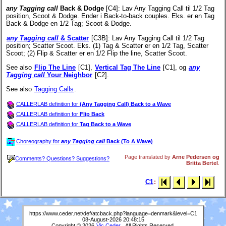
any Tagging call
Back & Dodge
[C4]
: Lav Any Tagging Call til 1/2 Tag
position, Scoot & Dodge. Ender i Back-to-back couples. Eks. er en Tag
Back & Dodge en 1/2 Tag; Scoot & Dodge.
any Tagging call
& Scatter
[C3B]
: Lav Any Tagging Call til 1/2 Tag
position; Scatter Scoot. Eks. (1) Tag & Scatter er en 1/2 Tag, Scatter
Scoot; (2) Flip & Scatter er en 1/2 Flip the line, Scatter Scoot.
See also
Flip The Line
[C1],
Vertical Tag The Line
[C1], og
any
Tagging call
Your Neighbor
[C2].
See also
Tagging Calls
.
CALLERLAB definition for
(Any Tagging Call) Back to a Wave
CALLERLAB definition for
Flip Back
CALLERLAB definition for
Tag Back to a Wave
Choreography for
any Tagging call
Back (To A Wave)
Page translated by
Arne Pedersen og
Comments? Questions? Suggestions?
Britta Bertel
.
C1
:
https://www.ceder.net/def/atcback.php?language=denmark&level=C1
08-August-2026 20:48:15
Copyright © 2026
Vic Ceder
. All Rights Reserved.