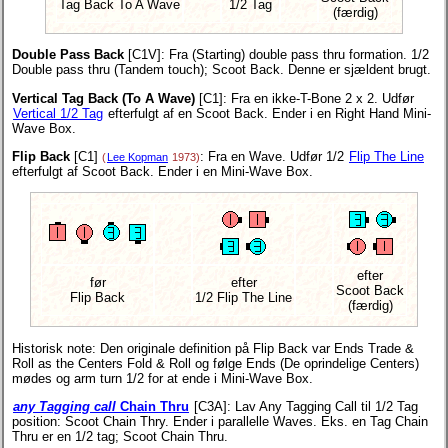
Tag Back To A Wave
1/2 Tag
(færdig)
Double Pass Back
[C1V]
: Fra (Starting) double pass thru formation. 1/2
Double pass thru (Tandem touch); Scoot Back. Denne er sjældent brugt.
Vertical Tag Back (To A Wave)
[C1]
: Fra en ikke-T-Bone 2 x 2. Udfør
Vertical 1/2 Tag
efterfulgt af en Scoot Back. Ender i en Right Hand Mini-
Wave Box.
Flip Back
[C1]
: Fra en Wave. Udfør 1/2
Flip The Line
(
Lee Kopman
1973)
efterfulgt af Scoot Back. Ender i en Mini-Wave Box.
efter
før
efter
Scoot Back
Flip Back
1/2 Flip The Line
(færdig)
Historisk note: Den originale definition på Flip Back var Ends Trade &
Roll as the Centers Fold & Roll og følge Ends (De oprindelige Centers)
mødes og arm turn 1/2 for at ende i Mini-Wave Box.
any Tagging call
Chain Thru
[C3A]
: Lav Any Tagging Call til 1/2 Tag
position: Scoot Chain Thry. Ender i parallelle Waves. Eks. en Tag Chain
Thru er en 1/2 tag; Scoot Chain Thru.