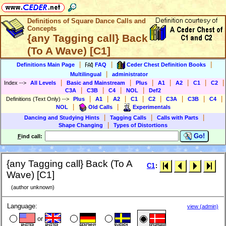
Definitions of Square Dance Calls and
Concepts
{any Tagging call} Back
(To A Wave) [C1]
|
|
|
Definitions Main Page
FAQ
Ceder Chest Definition Books
|
Multilingual
administrator
|
|
|
|
|
|
|
Index
-->
All Levels
Basic and Mainstream
Plus
A1
A2
C1
C2
|
|
|
|
C3A
C3B
C4
NOL
Def2
|
|
|
|
|
|
|
|
Definitions (Text Only)
-->
Plus
A1
A2
C1
C2
C3A
C3B
C4
|
|
NOL
Old Calls
Experimentals
|
|
|
Dancing and Studying Hints
Tagging Calls
Calls with Parts
|
Shape Changing
Types of Distortions
Go!
F
ind call:
{any Tagging call} Back (To A
C1
:
Wave) [C1]
(author unknown)
Language:
view (admin)
or