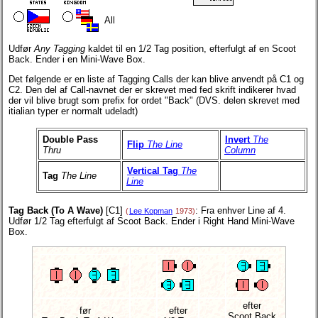
All
Udfør
Any Tagging
kaldet til en 1/2 Tag position, efterfulgt af en Scoot
Back. Ender i en Mini-Wave Box.
Det følgende er en liste af Tagging Calls der kan blive anvendt på C1 og
C2. Den del af Call-navnet der er skrevet med fed skrift indikerer hvad
der vil blive brugt som prefix for ordet "Back" (DVS. delen skrevet med
itialian typer er normalt udeladt)
Double Pass
Invert
The
Flip
The Line
Thru
Column
Vertical Tag
The
Tag
The Line
Line
Tag Back (To A Wave)
[C1]
: Fra enhver Line af 4.
(
Lee Kopman
1973)
Udfør 1/2 Tag efterfulgt af Scoot Back. Ender i Right Hand Mini-Wave
Box.
efter
før
efter
Scoot Back