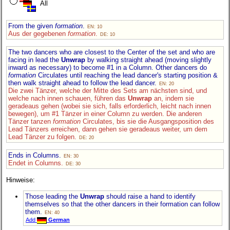
All
From the given
formation
.
EN: 10
Aus der gegebenen
formation
.
DE: 10
The two dancers who are closest to the Center of the set and who are
facing in lead the
Unwrap
by walking straight ahead (moving slightly
inward as necessary) to become #1 in a Column. Other dancers do
formation
Circulates until reaching the lead dancer's starting position &
then walk straight ahead to follow the lead dancer.
EN: 20
Die zwei Tänzer, welche der Mitte des Sets am nächsten sind, und
welche nach innen schauen, führen das
Unwrap
an, indem sie
geradeaus gehen (wobei sie sich, falls erforderlich, leicht nach innen
bewegen), um #1 Tänzer in einer Column zu werden. Die anderen
Tänzer tanzen
formation
Circulates, bis sie die Ausgangsposition des
Lead Tänzers erreichen, dann gehen sie geradeaus weiter, um dem
Lead Tänzer zu folgen.
DE: 20
Ends in Columns.
EN: 30
Endet in Columns.
DE: 30
Hinweise:
Those leading the
Unwrap
should raise a hand to identify
themselves so that the other dancers in their formation can follow
them.
EN: 40
Add
German