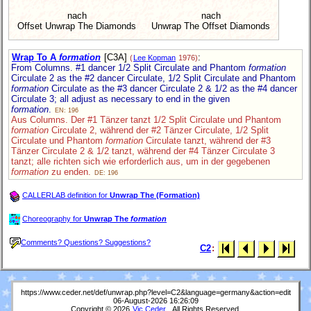
nach
nach
Offset Unwrap The Diamonds
Unwrap The Offset Diamonds
Wrap To A
formation
[C3A]
:
(
Lee Kopman
1976)
From Columns. #1 dancer 1/2 Split Circulate and Phantom
formation
Circulate 2 as the #2 dancer Circulate, 1/2 Split Circulate and Phantom
formation
Circulate as the #3 dancer Circulate 2 & 1/2 as the #4 dancer
Circulate 3; all adjust as necessary to end in the given
formation
.
EN: 196
Aus Columns. Der #1 Tänzer tanzt 1/2 Split Circulate und Phantom
formation
Circulate 2, während der #2 Tänzer Circulate, 1/2 Split
Circulate und Phantom
formation
Circulate tanzt, während der #3
Tänzer Circulate 2 & 1/2 tanzt, während der #4 Tänzer Circulate 3
tanzt; alle richten sich wie erforderlich aus, um in der gegebenen
formation
zu enden.
DE: 196
CALLERLAB definition for
Unwrap The (Formation)
Choreography for
Unwrap The
formation
Comments? Questions? Suggestions?
C2
:
https://www.ceder.net/def/unwrap.php?level=C2&language=germany&action=edit
06-August-2026 16:26:09
Copyright © 2026
Vic Ceder
. All Rights Reserved.