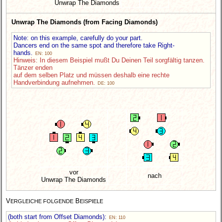
Unwrap The Diamonds
Unwrap The Diamonds (from Facing Diamonds)
Note: on this example, carefully do your part.
Dancers end on the same spot and therefore take Right-
hands.
EN: 100
Hinweis: In diesem Beispiel mußt Du Deinen Teil sorgfältig tanzen.
Tänzer enden
auf dem selben Platz und müssen deshalb eine rechte
Handverbindung aufnehmen.
DE: 100
vor
nach
Unwrap The Diamonds
V
B
ERGLEICHE FOLGENDE
EISPIELE
(both start from Offset Diamonds):
EN: 110