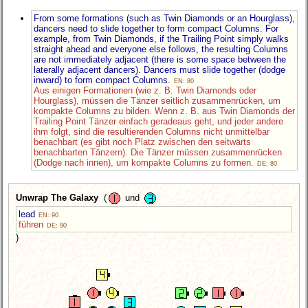
From some formations (such as Twin Diamonds or an Hourglass),
dancers need to slide together to form compact Columns. For
example, from Twin Diamonds, if the Trailing Point simply walks
straight ahead and everyone else follows, the resulting Columns
are not immediately adjacent (there is some space between the
laterally adjacent dancers). Dancers must slide together (dodge
inward) to form compact Columns.
EN: 80
Aus einigen Formationen (wie z. B. Twin Diamonds oder
Hourglass), müssen die Tänzer seitlich zusammenrücken, um
kompakte Columns zu bilden. Wenn z. B. aus Twin Diamonds der
Trailing Point Tänzer einfach geradeaus geht, und jeder andere
ihm folgt, sind die resultierenden Columns nicht unmittelbar
benachbart (es gibt noch Platz zwischen den seitwärts
benachbarten Tänzern). Die Tänzer müssen zusammenrücken
(Dodge nach innen), um kompakte Columns zu formen.
DE: 80
Unwrap The Galaxy
(
und
lead
EN: 90
führen
DE: 90
)