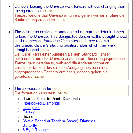
Dancers leading the
Unwrap
walk forward without changing their
facing direction.
EN: 50
Tänzer, welche das
Unwrap
anführen, gehen vorwärts, ohne die
Blickrichtung zu ändern.
DE: 50
The caller can designate someone other than the default dancer
to lead the
Unwrap
. This designated dancer walks straight ahead
as the others do
formation
Circulates until they reach a
designated dancer's starting position, after which they walk
straight ahead.
EN: 60
Der Caller kann einen Anderen als den Standard Tänzer
bestimmen, um das
Unwrap
anzuführen. Dieser angesprochene
Tänzer geht geradeaus, während die Anderen formation
Circulates tanzen, bis sie eine Ausgangsposition eines
angesprochenen Tänzers erreichen, danach gehen sie
geradeaus.
DE: 60
The
formation
can be
EN: 70
Die
formation
kann sein:
DE: 70
(Twin or Point-to-Point) Diamonds
Interlocked Diamonds
Hourglass
Galaxy
Boxes
(Wave-Based or Tandem-Based) Triangles
Butterfly
3 By 1 Triangles