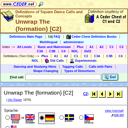
Definitions of Square Dance Calls and
Concepts
Unwrap The
{formation} [C2]
|
|
|
Definitions Main Page
FAQ
Ceder Chest Definition Books
|
Multilingual
administrator
|
|
|
|
|
|
|
Index
-->
All Levels
Basic and Mainstream
Plus
A1
A2
C1
C2
|
|
|
|
C3A
C3B
C4
NOL
Def2
|
|
|
|
|
|
|
|
Definitions (Text Only)
-->
Plus
A1
A2
C1
C2
C3A
C3B
C4
|
|
NOL
Old Calls
Experimentals
|
|
|
Dancing and Studying Hints
Tagging Calls
Calls with Parts
|
Shape Changing
Types of Distortions
Go!
F
ind call:
Unwrap The {formation} [C2]
C2
:
(
Jim Rager
1976)
Sprache:
view (normal)
edit def
or