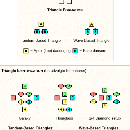
Triangle F
ORMATION
Tandem-Based Triangle
Wave-Based Triangle
=
Apex (Top) danser,
og
=
Base dansere.
Triangle I
(fra udvalgte formationer):
DENTIFICATION
Galaxy
Hourglass
1/4 Diamond setup
Tandem-Based Triangles:
Wave-Based Triangles: