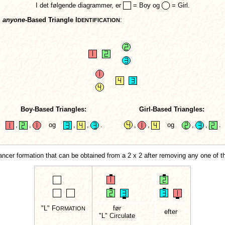
I det følgende diagrammer, er
= Boy og
= Girl.
anyone
-Based Triangle I
:
DENTIFICATION
Boy-Based Triangles:
Girl-Based Triangles:
,
,
og
,
,
.
,
,
og
,
,
.
dancer formation that can be obtained from a 2 x 2 after removing any one of t
"L" F
før
ORMATION
efter
"L" Circulate