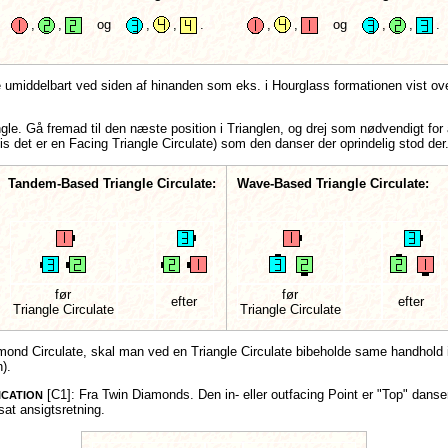
,
,
og
,
,
.
,
,
og
,
,
.
umiddelbart ved siden af hinanden som eks. i Hourglass formationen vist ove
ngle. Gå fremad til den næste position i Trianglen, og drej som nødvendigt fo
is det er en Facing Triangle Circulate) som den danser der oprindelig stod der
Tandem-Based Triangle Circulate:
Wave-Based Triangle Circulate:
før
før
efter
efter
Triangle Circulate
Triangle Circulate
iamond Circulate, skal man ved en Triangle Circulate bibeholde same handhol
).
[C1]:
Fra Twin Diamonds. Den in- eller outfacing Point er "Top" danse
ICATION
t ansigtsretning.