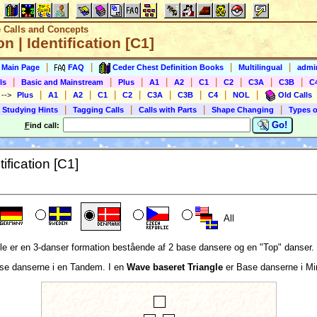
e Calls and Concepts
n | Identification [C1]
|
|
|
|
s Main Page
FAQ
Ceder Chest Definition Books
Multilingual
admin
|
|
|
|
|
|
|
|
|
ls
Basic and Mainstream
Plus
A1
A2
C1
C2
C3A
C3B
C
|
|
|
|
|
|
|
|
|
)
-->
Plus
A1
A2
C1
C2
C3A
C3B
C4
NOL
Old Calls
|
|
|
|
 Studying Hints
Tagging Calls
Calls with Parts
Shape Changing
Types o
Go!
F
ind call:
ification [C1]
All
le er en 3-danser formation bestående af 2 base dansere og en "Top" danser.
se danserne i en Tandem. I en
Wave baseret Triangle
er Base danserne i Mi