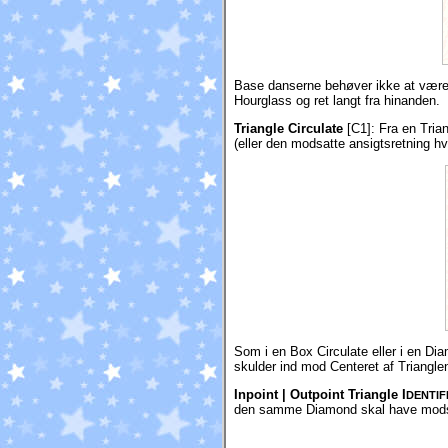
Base danserne behøver ikke at være 
Hourglass og ret langt fra hinanden.
Triangle Circulate
[C1]:
Fra en Tria
(eller den modsatte ansigtsretning hv
Som i en Box Circulate eller i en D
skulder ind mod Centeret af Trianglen
Inpoint | Outpoint Triangle I
DENTIF
den samme Diamond skal have modsa