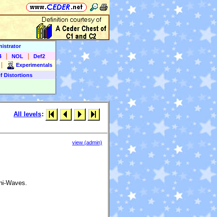
istrator
|
|
4
NOL
Def2
|
Experimentals
f Distortions
All levels
:
view (admin)
ni-Waves.