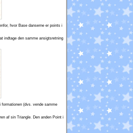
nfor, hvor Base danserne er points i
r at indtage den samme ansigtsretning
.
d i formationen (dvs. vende samme
ren af sin Triangle. Den anden Point i