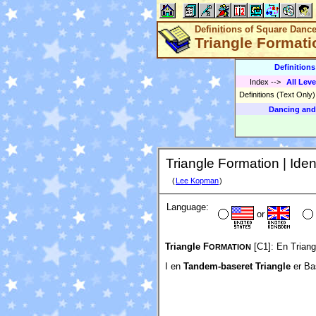
Definitions of Square Danc
Triangle Formatio
Definition
Index
-->
All Leve
Definitions (Text Only
Dancing and
Triangle Formation | Ident
(
Lee Kopman
)
Language:
or
Triangle F
[C1]:
En Triang
ORMATION
I en
Tandem-baseret Triangle
er Ba