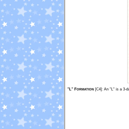
"L" F
[C4]
: An "L" is a 3-
ORMATION