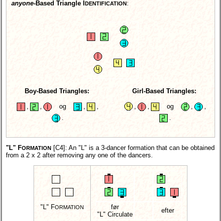
anyone
-Based Triangle I
:
DENTIFICATION
Boy-Based Triangles:
Girl-Based Triangles:
,
,
og
,
,
,
,
og
,
,
.
.
"L" F
[C4]
: An "L" is a 3-dancer formation that can be obtained
ORMATION
from a 2 x 2 after removing any one of the dancers.
"L" F
før
ORMATION
efter
"L" Circulate