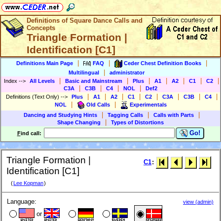
Definitions of Square Dance Calls and
Concepts
Triangle Formation |
Identification [C1]
|
|
|
Definitions Main Page
FAQ
Ceder Chest Definition Books
|
Multilingual
administrator
|
|
|
|
|
|
|
Index
-->
All Levels
Basic and Mainstream
Plus
A1
A2
C1
C2
|
|
|
|
C3A
C3B
C4
NOL
Def2
|
|
|
|
|
|
|
|
Definitions (Text Only)
-->
Plus
A1
A2
C1
C2
C3A
C3B
C4
|
|
NOL
Old Calls
Experimentals
|
|
|
Dancing and Studying Hints
Tagging Calls
Calls with Parts
|
Shape Changing
Types of Distortions
Go!
F
ind call:
Triangle Formation |
C1
:
Identification [C1]
(
Lee Kopman
)
Language:
view (admin)
or