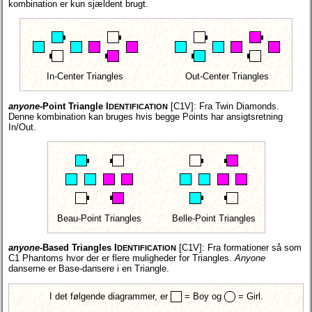
kombination er kun sjældent brugt.
In-Center Triangles
Out-Center Triangles
anyone
-Point Triangle I
[C1V]:
Fra Twin Diamonds.
DENTIFICATION
Denne kombination kan bruges hvis begge Points har ansigtsretning
In/Out.
Beau-Point Triangles
Belle-Point Triangles
anyone
-Based Triangles I
[C1V]:
Fra formationer så som
DENTIFICATION
C1 Phantoms hvor der er flere muligheder for Triangles.
Anyone
danserne er Base-dansere i en Triangle.
I det følgende diagrammer, er
= Boy og
= Girl.