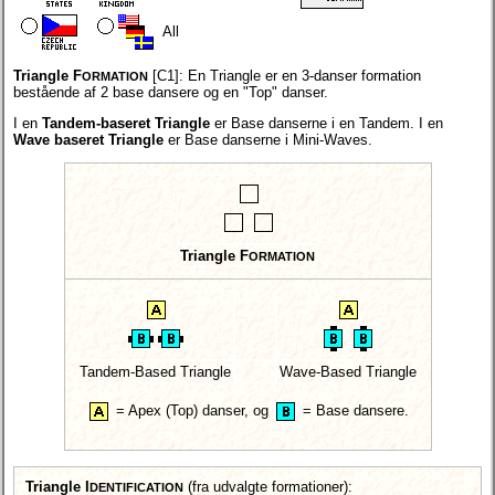
All
Triangle F
[C1]:
En Triangle er en 3-danser formation
ORMATION
bestående af 2 base dansere og en "Top" danser.
I en
Tandem-baseret Triangle
er Base danserne i en Tandem. I en
Wave baseret Triangle
er Base danserne i Mini-Waves.
Triangle F
ORMATION
Tandem-Based Triangle
Wave-Based Triangle
=
Apex (Top) danser,
og
=
Base dansere.
Triangle I
(fra udvalgte formationer):
DENTIFICATION