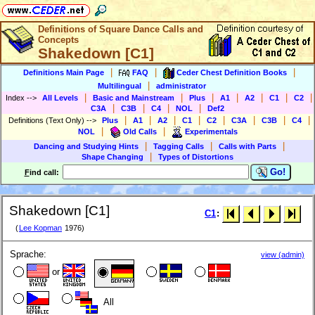
Definitions of Square Dance Calls and
Concepts
Shakedown [C1]
|
|
|
Definitions Main Page
FAQ
Ceder Chest Definition Books
|
Multilingual
administrator
|
|
|
|
|
|
|
Index
-->
All Levels
Basic and Mainstream
Plus
A1
A2
C1
C2
|
|
|
|
C3A
C3B
C4
NOL
Def2
|
|
|
|
|
|
|
|
Definitions (Text Only)
-->
Plus
A1
A2
C1
C2
C3A
C3B
C4
|
|
NOL
Old Calls
Experimentals
|
|
|
Dancing and Studying Hints
Tagging Calls
Calls with Parts
|
Shape Changing
Types of Distortions
Go!
F
ind call:
Shakedown [C1]
C1
:
(
Lee Kopman
1976)
Sprache:
view (admin)
or
All