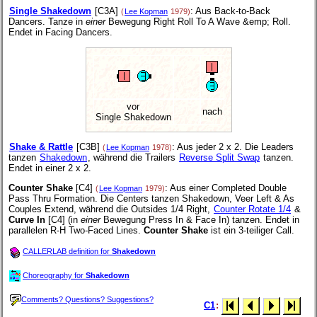
Single Shakedown
[C3A]
: Aus Back-to-Back
(
Lee Kopman
1979)
Dancers. Tanze in
einer
Bewegung Right Roll To A Wave &emp; Roll.
Endet in Facing Dancers.
vor
nach
Single Shakedown
Shake & Rattle
[C3B]
: Aus jeder 2 x 2. Die Leaders
(
Lee Kopman
1978)
tanzen
Shakedown
, während die Trailers
Reverse Split Swap
tanzen.
Endet in einer 2 x 2.
Counter Shake
[C4]
: Aus einer Completed Double
(
Lee Kopman
1979)
Pass Thru Formation. Die Centers tanzen Shakedown, Veer Left & As
Couples Extend, während die Outsides 1/4 Right,
Counter Rotate 1/4
&
Curve In
[C4] (in
einer
Bewegung Press In & Face In) tanzen. Endet in
parallelen R-H Two-Faced Lines.
Counter Shake
ist ein 3-teiliger Call.
CALLERLAB definition for
Shakedown
Choreography for
Shakedown
Comments? Questions? Suggestions?
C1
: