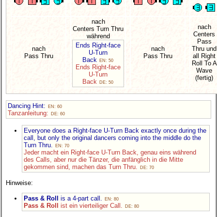
nach
nach
Centers Turn Thru
Centers
während
Pass
Ends Right-face
nach
nach
Thru und
U-Turn
Pass Thru
Pass Thru
all Right
Back
EN: 50
Roll To A
Ends Right-face
Wave
U-Turn
(fertig)
Back
DE: 50
Dancing Hint:
EN: 60
Tanzanleitung:
DE: 60
Everyone does a Right-face U-Turn Back exactly once during the
call, but only the original dancers coming into the middle do the
Turn Thru.
EN: 70
Jeder macht ein Right-face U-Turn Back, genau eins während
des Calls, aber nur die Tänzer, die anfänglich in die Mitte
gekommen sind, machen das Turn Thru.
DE: 70
Hinweise:
Pass & Roll
is a 4-part call.
EN: 80
Pass & Roll
ist ein vierteiliger Call.
DE: 80