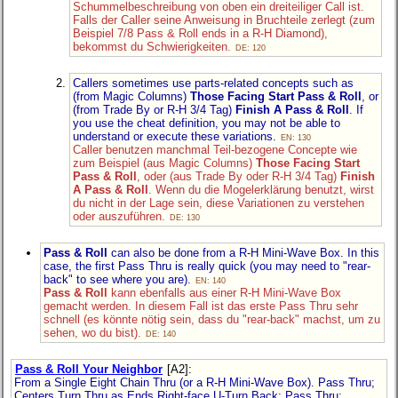
Schummelbeschreibung von oben ein dreiteiliger Call ist.
Falls der Caller seine Anweisung in Bruchteile zerlegt (zum
Beispiel 7/8 Pass & Roll ends in a R-H Diamond),
bekommst du Schwierigkeiten.
DE: 120
Callers sometimes use parts-related concepts such as
(from Magic Columns)
Those Facing Start Pass & Roll
, or
(from Trade By or R-H 3/4 Tag)
Finish A Pass & Roll
. If
you use the cheat definition, you may not be able to
understand or execute these variations.
EN: 130
Caller benutzen manchmal Teil-bezogene Concepte wie
zum Beispiel (aus Magic Columns)
Those Facing Start
Pass & Roll
, oder (aus Trade By oder R-H 3/4 Tag)
Finish
A Pass & Roll
. Wenn du die Mogelerklärung benutzt, wirst
du nicht in der Lage sein, diese Variationen zu verstehen
oder auszuführen.
DE: 130
Pass & Roll
can also be done from a R-H Mini-Wave Box. In this
case, the first Pass Thru is really quick (you may need to "rear-
back" to see where you are).
EN: 140
Pass & Roll
kann ebenfalls aus einer R-H Mini-Wave Box
gemacht werden. In diesem Fall ist das erste Pass Thru sehr
schnell (es könnte nötig sein, dass du "rear-back" machst, um zu
sehen, wo du bist).
DE: 140
Pass & Roll Your Neighbor
[A2]
:
From a Single Eight Chain Thru (or a R-H Mini-Wave Box). Pass Thru;
Centers Turn Thru as Ends Right-face U-Turn Back; Pass Thru;