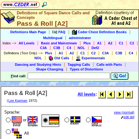
Definitions of Square Dance Calls and
Concepts
Pass & Roll [A2]
|
|
|
Definitions Main Page
FAQ
Ceder Chest Definition Books
|
Multilingual
administrator
|
|
|
|
|
|
|
Index
-->
All Levels
Basic and Mainstream
Plus
A1
A2
C1
C2
|
|
|
|
C3A
C3B
C4
NOL
Def2
|
|
|
|
|
|
|
|
Definitions (Text Only)
-->
Plus
A1
A2
C1
C2
C3A
C3B
C4
|
|
NOL
Old Calls
Experimentals
|
|
|
Dancing and Studying Hints
Tagging Calls
Calls with Parts
|
Shape Changing
Types of Distortions
Go!
F
ind call:
Pass & Roll [A2]
All levels
:
(
Lee Kopman
1972)
Sprache:
view (normal)
edit def
or
All