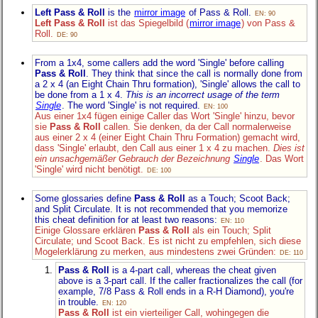
Left Pass & Roll
is the
mirror image
of Pass & Roll.
EN: 90
Left Pass & Roll
ist das Spiegelbild (
mirror image
) von Pass &
Roll.
DE: 90
From a 1x4, some callers add the word 'Single' before calling
Pass & Roll
. They think that since the call is normally done from
a
2 x 4
(an Eight Chain Thru formation), 'Single' allows the call to
be done from a
1 x 4
.
This is an incorrect usage of the term
Single
. The word 'Single' is not required.
EN: 100
Aus einer 1x4 fügen einige Caller das Wort 'Single' hinzu, bevor
sie
Pass & Roll
callen. Sie denken, da der Call normalerweise
aus einer
2 x 4
(einer Eight Chain Thru Formation) gemacht wird,
dass 'Single' erlaubt, den Call aus einer
1 x 4
zu machen.
Dies ist
ein unsachgemäßer Gebrauch der Bezeichnung
Single
. Das Wort
'Single' wird nicht benötigt.
DE: 100
Some glossaries define
Pass & Roll
as a Touch; Scoot Back;
and Split Circulate. It is not recommended that you memorize
this cheat definition for at least two reasons:
EN: 110
Einige Glossare erklären
Pass & Roll
als ein Touch; Split
Circulate; und Scoot Back. Es ist nicht zu empfehlen, sich diese
Mogelerklärung zu merken, aus mindestens zwei Gründen:
DE: 110
Pass & Roll
is a 4-part call, whereas the cheat given
above is a 3-part call. If the caller fractionalizes the call (for
example, 7/8 Pass & Roll ends in a R-H Diamond), you're
in trouble.
EN: 120
Pass & Roll
ist ein vierteiliger Call, wohingegen die