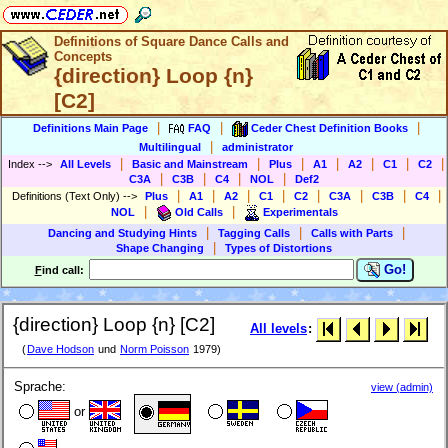
Definitions of Square Dance Calls and
Concepts
{direction} Loop {n}
[C2]
|
|
|
Definitions Main Page
FAQ
Ceder Chest Definition Books
|
Multilingual
administrator
|
|
|
|
|
|
|
Index
-->
All Levels
Basic and Mainstream
Plus
A1
A2
C1
C2
|
|
|
|
C3A
C3B
C4
NOL
Def2
|
|
|
|
|
|
|
|
Definitions (Text Only)
-->
Plus
A1
A2
C1
C2
C3A
C3B
C4
|
|
NOL
Old Calls
Experimentals
|
|
|
Dancing and Studying Hints
Tagging Calls
Calls with Parts
|
Shape Changing
Types of Distortions
Go!
F
ind call:
{direction} Loop {n} [C2]
All levels
:
(
Dave Hodson
und
Norm Poisson
1979)
Sprache:
view (admin)
or