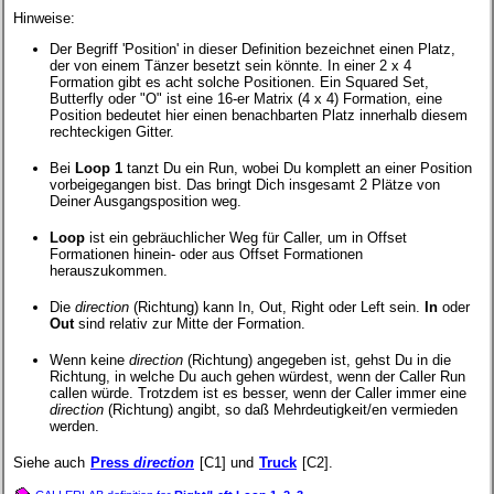
Hinweise:
Der Begriff 'Position' in dieser Definition bezeichnet einen Platz,
der von einem Tänzer besetzt sein könnte. In einer 2 x 4
Formation gibt es acht solche Positionen. Ein Squared Set,
Butterfly oder "O" ist eine 16-er Matrix (4 x 4) Formation, eine
Position bedeutet hier einen benachbarten Platz innerhalb diesem
rechteckigen Gitter.
Bei
Loop 1
tanzt Du ein Run, wobei Du komplett an einer Position
vorbeigegangen bist. Das bringt Dich insgesamt 2 Plätze von
Deiner Ausgangsposition weg.
Loop
ist ein gebräuchlicher Weg für Caller, um in Offset
Formationen hinein- oder aus Offset Formationen
herauszukommen.
Die
direction
(Richtung) kann In, Out, Right oder Left sein.
In
oder
Out
sind relativ zur Mitte der Formation.
Wenn keine
direction
(Richtung) angegeben ist, gehst Du in die
Richtung, in welche Du auch gehen würdest, wenn der Caller Run
callen würde. Trotzdem ist es besser, wenn der Caller immer eine
direction
(Richtung) angibt, so daß Mehrdeutigkeit/en vermieden
werden.
Siehe auch
Press
direction
[C1] und
Truck
[C2].