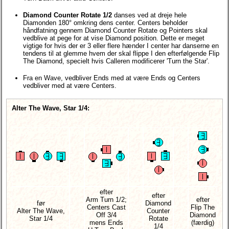
Diamond Counter Rotate 1/2
danses ved at dreje hele
Diamonden 180° omkring dens center. Centers beholder
håndfatning gennem Diamond Counter Rotate og Pointers skal
vedblive at pege for at vise Diamond position. Dette er meget
vigtige for hvis der er 3 eller flere hænder I center har danserne en
tendens til at glemme hvem der skal flippe I den efterfølgende Flip
The Diamond, specielt hvis Calleren modificerer 'Turn the Star'.
Fra en Wave, vedbliver Ends med at være Ends og Centers
vedbliver med at være Centers.
Alter The Wave, Star 1/4:
efter
efter
Arm Turn 1/2;
efter
før
Diamond
Centers Cast
Flip The
Alter The Wave,
Counter
Off 3/4
Diamond
Star 1/4
Rotate
mens Ends
(færdig)
1/4