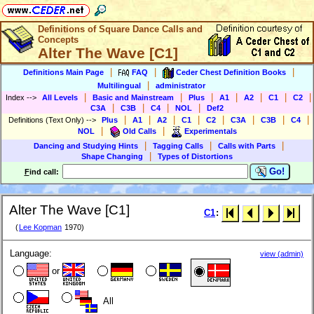
Definitions of Square Dance Calls and
Concepts
Alter The Wave [C1]
|
|
|
Definitions Main Page
FAQ
Ceder Chest Definition Books
|
Multilingual
administrator
|
|
|
|
|
|
|
Index
-->
All Levels
Basic and Mainstream
Plus
A1
A2
C1
C2
|
|
|
|
C3A
C3B
C4
NOL
Def2
|
|
|
|
|
|
|
|
Definitions (Text Only)
-->
Plus
A1
A2
C1
C2
C3A
C3B
C4
|
|
NOL
Old Calls
Experimentals
|
|
|
Dancing and Studying Hints
Tagging Calls
Calls with Parts
|
Shape Changing
Types of Distortions
Go!
F
ind call:
Alter The Wave [C1]
C1
:
(
Lee Kopman
1970)
Language:
view (admin)
or
All