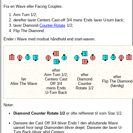
Fra en Wave eller Facing Couples.
Arm Turn 1/2;
derefter laver Centers Cast-off 3/4 mens Ends laver U-turn back;
laver Diamond-
Counter Rotate
1/2;
Flip The Diamond.
Ender i Wave med modsat håndhold end start-waven.
efter
Arm Turn 1/2;
efter
efter
før
Centers Cast
Diamond
Flip The Diamond
Alter The Wave
Off 3/4
Counter
(færdig)
mens Ends
Rotate 1/2
U-Turn Back
Noter:
Diamond Counter Rotate 1/2
er ofte reffereret til som Star 1/2.
Dansere der Cast Off 3/4 bliver Ends I den afsluttende Wave
uanset hvor langt Diamonden bliver drejet. Dansere der laver U-
Turn Back bliver altid Centers.