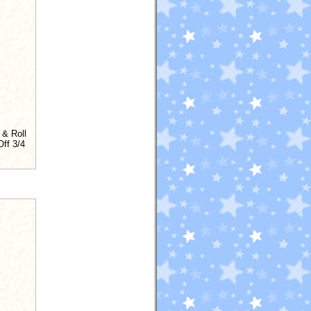
 & Roll
ff 3/4