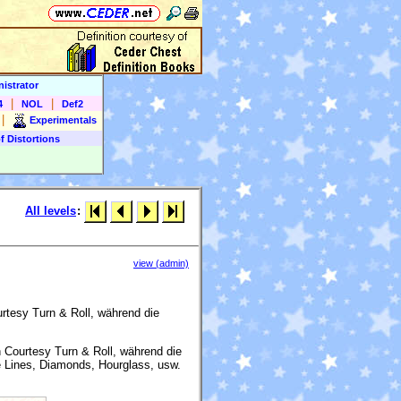
istrator
|
|
4
NOL
Def2
|
Experimentals
f Distortions
All levels
:
view (admin)
urtesy Turn & Roll, während die
n Courtesy Turn & Roll, während die
e Lines, Diamonds, Hourglass, usw.