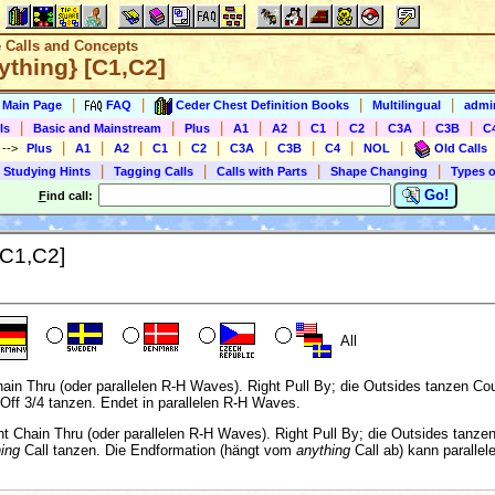
e Calls and Concepts
ything} [C1,C2]
|
|
|
|
s Main Page
FAQ
Ceder Chest Definition Books
Multilingual
admin
|
|
|
|
|
|
|
|
|
ls
Basic and Mainstream
Plus
A1
A2
C1
C2
C3A
C3B
C
|
|
|
|
|
|
|
|
|
)
-->
Plus
A1
A2
C1
C2
C3A
C3B
C4
NOL
Old Calls
|
|
|
|
 Studying Hints
Tagging Calls
Calls with Parts
Shape Changing
Types o
Go!
F
ind call:
[C1,C2]
All
hain Thru (oder parallelen R-H Waves). Right Pull By; die Outsides tanzen Co
ff 3/4 tanzen. Endet in parallelen R-H Waves.
ht Chain Thru (oder parallelen R-H Waves). Right Pull By; die Outsides tanze
ing
Call tanzen. Die Endformation (hängt vom
anything
Call ab) kann parallel