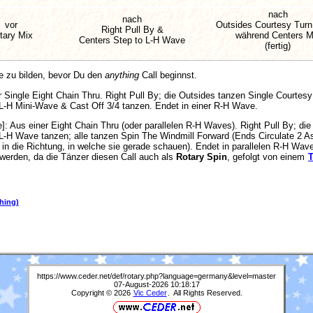
nach
nach
vor
Outsides Courtesy Turn
Right Pull By &
tary Mix
während Centers M
Centers Step to L-H Wave
(fertig)
e zu bilden, bevor Du den
anything
Call beginnst.
r Single Eight Chain Thru. Right Pull By; die Outsides tanzen Single Courtes
 L-H Mini-Wave & Cast Off 3/4 tanzen. Endet in einer R-H Wave.
e]
: Aus einer Eight Chain Thru (oder parallelen R-H Waves). Right Pull By; d
 L-H Wave tanzen; alle tanzen Spin The Windmill Forward (Ends Circulate 2 A
r in die Richtung, in welche sie gerade schauen). Endet in parallelen R-H Wav
werden, da die Tänzer diesen Call auch als
Rotary Spin
, gefolgt von einem
T
hing)
https://www.ceder.net/def/rotary.php?language=germany&level=master
07-August-2026 10:18:17
Copyright © 2026
Vic Ceder
. All Rights Reserved.