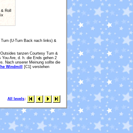
 & Roll
ix
y Turn (U-Turn Back nach links) &
ie Outsides tanzen Courtesy Turn &
s You Are, d. h. die Ends gehen 2
es. Nach unserer Meinung sollte die
he Windmill
[C1] verstehen
All levels
: