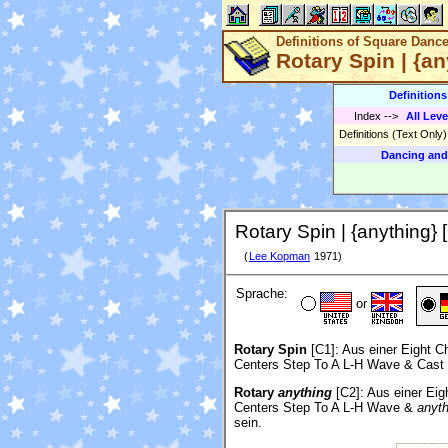
Definitions of Square Danc
Rotary Spin | {an
Definition
Index
-->
All Leve
Definitions (Text Only
Dancing and
Rotary Spin | {anything} 
(
Lee Kopman
1971)
Sprache:
or
Rotary Spin
[C1]:
Aus einer Eight C
Centers Step To A L-H Wave & Cast O
Rotary
anything
[C2]:
Aus einer Eig
Centers Step To A L-H Wave &
anyth
sein.