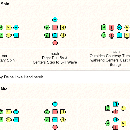
 Spin
nach
nach
vor
Outsides Courtesy Turn
Right Pull By &
tary Spin
während Centers Cast O
Centers Step to L-H Wave
(fertig)
y Deine linke Hand bereit.
 Mix