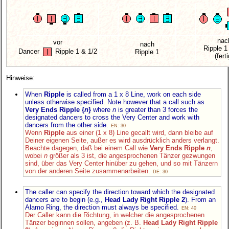
nac
vor
nach
Ripple 1
Dancer
Ripple 1 & 1/2
Ripple 1
(ferti
Hinweise:
When
Ripple
is called from a 1 x 8 Line, work on each side
unless otherwise specified. Note however that a call such as
Very Ends Ripple {
n
}
where
n
is greater than 3 forces the
designated dancers to cross the Very Center and work with
dancers from the other side.
EN: 30
Wenn
Ripple
aus einer (1 x 8) Line gecallt wird, dann bleibe auf
Deiner eigenen Seite, außer es wird ausdrücklich anders verlangt.
Beachte dagegen, daß bei einem Call wie
Very Ends Ripple
n
,
wobei
n
größer als 3 ist, die angesprochenen Tänzer gezwungen
sind, über das Very Center hinüber zu gehen, und so mit Tänzern
von der anderen Seite zusammenarbeiten.
DE: 30
The caller can specify the direction toward which the designated
dancers are to begin (e.g.,
Head Lady Right Ripple 2
). From an
Alamo Ring, the direction must always be specified.
EN: 40
Der Caller kann die Richtung, in welcher die angesprochenen
Tänzer beginnen sollen, angeben (z. B.
Head Lady Right Ripple