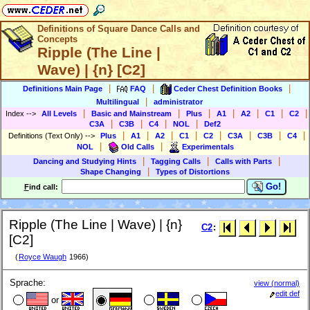
Definitions of Square Dance Calls and
Concepts
Ripple (The Line |
Wave) | {n} [C2]
|
|
|
Definitions Main Page
FAQ
Ceder Chest Definition Books
|
Multilingual
administrator
|
|
|
|
|
|
|
Index
-->
All Levels
Basic and Mainstream
Plus
A1
A2
C1
C2
|
|
|
|
C3A
C3B
C4
NOL
Def2
|
|
|
|
|
|
|
|
Definitions (Text Only)
-->
Plus
A1
A2
C1
C2
C3A
C3B
C4
|
|
NOL
Old Calls
Experimentals
|
|
|
Dancing and Studying Hints
Tagging Calls
Calls with Parts
|
Shape Changing
Types of Distortions
Go!
F
ind call:
Ripple (The Line | Wave) | {n}
C2
:
[C2]
(
Royce Waugh
1966)
Sprache:
view (normal)
edit def
or