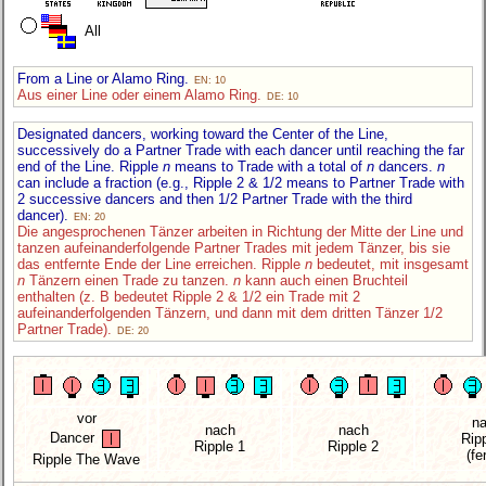
All
From a Line or Alamo Ring.
EN: 10
Aus einer Line oder einem Alamo Ring.
DE: 10
Designated dancers, working toward the Center of the Line,
successively do a Partner Trade with each dancer until reaching the far
end of the Line. Ripple
n
means to Trade with a total of
n
dancers.
n
can include a fraction (e.g., Ripple 2 & 1/2 means to Partner Trade with
2 successive dancers and then 1/2 Partner Trade with the third
dancer).
EN: 20
Die angesprochenen Tänzer arbeiten in Richtung der Mitte der Line und
tanzen aufeinanderfolgende Partner Trades mit jedem Tänzer, bis sie
das entfernte Ende der Line erreichen. Ripple
n
bedeutet, mit insgesamt
n
Tänzern einen Trade zu tanzen.
n
kann auch einen Bruchteil
enthalten (z. B bedeutet Ripple 2 & 1/2 ein Trade mit 2
aufeinanderfolgenden Tänzern, und dann mit dem dritten Tänzer 1/2
Partner Trade).
DE: 20
vor
n
nach
nach
Dancer
Rip
Ripple 1
Ripple 2
(fe
Ripple The Wave