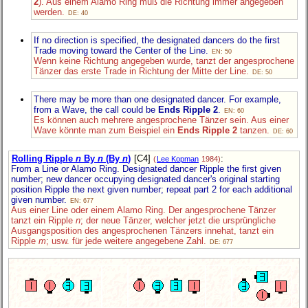
2
). Aus einem Alamo Ring muß die Richtung immer angegeben
werden.
DE: 40
If no direction is specified, the designated dancers do the first
Trade moving toward the Center of the Line.
EN: 50
Wenn keine Richtung angegeben wurde, tanzt der angesprochene
Tänzer das erste Trade in Richtung der Mitte der Line.
DE: 50
There may be more than one designated dancer. For example,
from a Wave, the call could be
Ends Ripple 2
.
EN: 60
Es können auch mehrere angesprochene Tänzer sein. Aus einer
Wave könnte man zum Beispiel ein
Ends Ripple 2
tanzen.
DE: 60
Rolling Ripple
n
By
n
(By
n
)
[C4]
:
(
Lee Kopman
1984)
From a Line or Alamo Ring. Designated dancer Ripple the first given
number; new dancer occupying designated dancer's original starting
position Ripple the next given number; repeat part 2 for each additional
given number.
EN: 677
Aus einer Line oder einem Alamo Ring. Der angesprochene Tänzer
tanzt ein Ripple
n
; der neue Tänzer, welcher jetzt die ursprüngliche
Ausgangsposition des angesprochenen Tänzers innehat, tanzt ein
Ripple
m
; usw. für jede weitere angegebene Zahl.
DE: 677