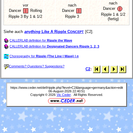
nach
vor
nach
Dancer
Dancer
Rolling
Dancer
Ripple 1 & 1/2
Ripple
3 By 1 & 1/2
Ripple 3
(fertig)
Siehe auch
anything
Like A Ripple C
[C2].
ONCEPT
CALLERLAB definition for
Ripple the Wave
CALLERLAB definition for
Designated Dancers Ripple 1, 2, 3
Choreography for
Ripple (The Line | Wave) |
n
Comments? Questions? Suggestions?
C2
:
https://www.ceder.net/def/ripple.php?level=C2&language=germany&action=edit
06-August-2026 22:40:51
Copyright © 2026
Vic Ceder
. All Rights Reserved.