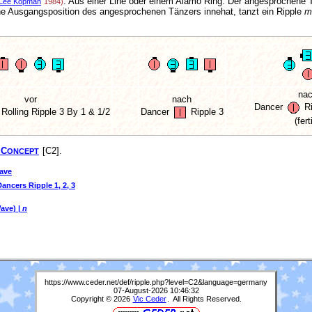
: Aus einer Line oder einem Alamo Ring. Der angesprochene T
Lee Kopman
1984)
iche Ausgangsposition des angesprochenen Tänzers innehat, tanzt ein Ripple
m
na
vor
nach
Dancer
R
Rolling Ripple
3 By 1 & 1/2
Dancer
Ripple 3
(fert
 C
[C2].
ONCEPT
ave
ancers Ripple 1, 2, 3
Wave) |
n
https://www.ceder.net/def/ripple.php?level=C2&language=germany
07-August-2026 10:46:32
Copyright © 2026
Vic Ceder
. All Rights Reserved.