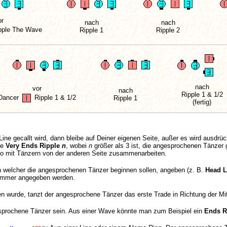
or
nach
nach
pple The Wave
Ripple 1
Ripple 2
nach
vor
nach
Ripple 1 & 1/2
Dancer
Ripple 1 & 1/2
Ripple 1
(fertig)
Line gecallt wird, dann bleibe auf Deiner eigenen Seite, außer es wird ausdrü
ie
Very Ends Ripple
n
, wobei
n
größer als 3 ist, die angesprochenen Tänzer
so mit Tänzern von der anderen Seite zusammenarbeiten.
in welcher die angesprochenen Tänzer beginnen sollen, angeben (z. B.
Head L
immer angegeben werden.
 wurde, tanzt der angesprochene Tänzer das erste Trade in Richtung der Mit
prochene Tänzer sein. Aus einer Wave könnte man zum Beispiel ein
Ends R