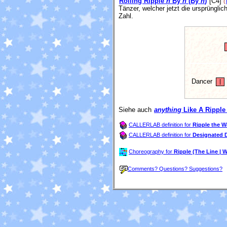
Rolling Ripple
n
By
n
(By
n
)
[C4]
(
Tänzer, welcher jetzt die ursprüngl
Zahl.
Dancer
Siehe auch
anything
Like A Ripple
CALLERLAB definition for
Ripple the W
CALLERLAB definition for
Designated D
Choreography for
Ripple (The Line | 
Comments? Questions? Suggestions?