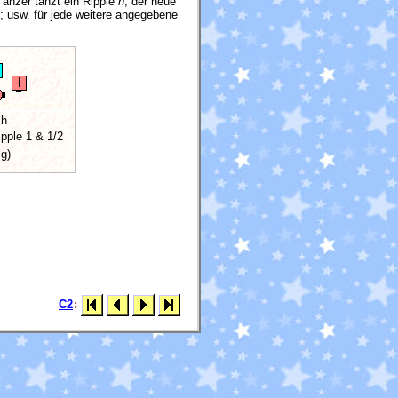
änzer tanzt ein Ripple
n
; der neue
; usw. für jede weitere angegebene
ch
ipple 1 & 1/2
ig)
C2
: