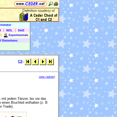
istrator
|
|
4
NOL
Def2
|
Experimentals
f Distortions
C2
:
view (admin)
 mit jedem Tänzer, bis sie das
einen Bruchteil enthalten (z. B
r Trade).