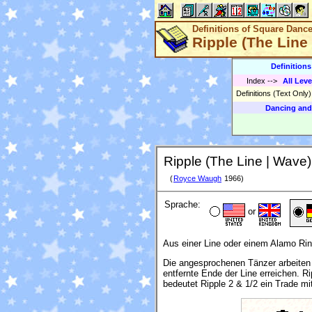
Definitions of Square Danc
Ripple (The Line 
Definition
Index
-->
All Leve
Definitions (Text Only
Dancing and
Ripple (The Line | Wave) 
(
Royce Waugh
1966)
Sprache:
or
Aus einer Line oder einem Alamo Rin
Die angesprochenen Tänzer arbeiten 
entfernte Ende der Line erreichen. R
bedeutet Ripple 2 & 1/2 ein Trade mi