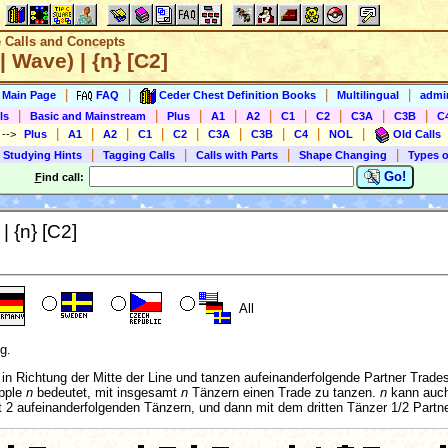
e Calls and Concepts
| Wave) | {n} [C2]
|
|
|
|
s Main Page
FAQ
Ceder Chest Definition Books
Multilingual
admin
|
|
|
|
|
|
|
|
|
ls
Basic and Mainstream
Plus
A1
A2
C1
C2
C3A
C3B
C
|
|
|
|
|
|
|
|
|
)
-->
Plus
A1
A2
C1
C2
C3A
C3B
C4
NOL
Old Calls
|
|
|
|
 Studying Hints
Tagging Calls
Calls with Parts
Shape Changing
Types o
Go!
F
ind call:
| {n} [C2]
All
g.
in Richtung der Mitte der Line und tanzen aufeinanderfolgende Partner Trades
ipple
n
bedeutet, mit insgesamt
n
Tänzern einen Trade zu tanzen.
n
kann auch 
t 2 aufeinanderfolgenden Tänzern, und dann mit dem dritten Tänzer 1/2 Partne