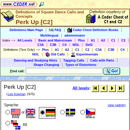
Definitions of Square Dance Calls and
Concepts
Perk Up [C2]
|
|
|
Definitions Main Page
FAQ
Ceder Chest Definition Books
|
Multilingual
administrator
|
|
|
|
|
|
|
Index
-->
All Levels
Basic and Mainstream
Plus
A1
A2
C1
C2
|
|
|
|
C3A
C3B
C4
NOL
Def2
|
|
|
|
|
|
|
|
Definitions (Text Only)
-->
Plus
A1
A2
C1
C2
C3A
C3B
C4
|
|
NOL
Old Calls
Experimentals
|
|
|
Dancing and Studying Hints
Tagging Calls
Calls with Parts
|
Shape Changing
Types of Distortions
Go!
F
ind call:
Perk Up [C2]
All levels
:
(
Lee Kopman
1975)
Sprache:
view (admin)
or
All