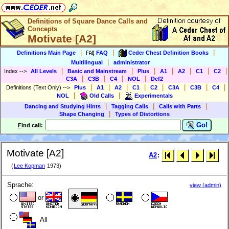
Definitions of Square Dance Calls and
Concepts
Motivate [A2]
|
|
|
Definitions Main Page
FAQ
Ceder Chest Definition Books
|
Multilingual
administrator
|
|
|
|
|
|
|
Index
-->
All Levels
Basic and Mainstream
Plus
A1
A2
C1
C2
|
|
|
|
C3A
C3B
C4
NOL
Def2
|
|
|
|
|
|
|
|
Definitions (Text Only)
-->
Plus
A1
A2
C1
C2
C3A
C3B
C4
|
|
NOL
Old Calls
Experimentals
|
|
|
Dancing and Studying Hints
Tagging Calls
Calls with Parts
|
Shape Changing
Types of Distortions
Go!
F
ind call:
Motivate [A2]
A2
:
(
Lee Kopman
1973)
Sprache:
view (admin)
or
All