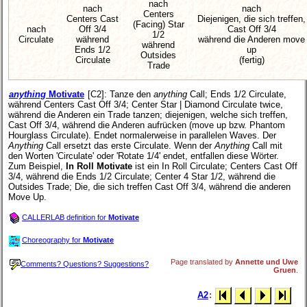
nach
nach
nach
Centers
Centers Cast
Diejenigen, die sich treffen,
(Facing) Star
nach
Off 3/4
Cast Off 3/4
1/2
Circulate
während
während die Anderen move
während
Ends 1/2
up
Outsides
Circulate
(fertig)
Trade
anything
Motivate
[C2]
: Tanze den
anything
Call; Ends 1/2 Circulate,
während Centers Cast Off 3/4; Center Star | Diamond Circulate twice,
während die Anderen ein Trade tanzen; diejenigen, welche sich treffen,
Cast Off 3/4, während die Anderen aufrücken (move up bzw. Phantom
Hourglass Circulate). Endet normalerweise in parallelen Waves. Der
Anything
Call ersetzt das erste Circulate. Wenn der
Anything
Call mit
den Worten 'Circulate' oder 'Rotate 1/4' endet, entfallen diese Wörter.
Zum Beispiel,
In Roll Motivate
ist ein In Roll Circulate; Centers Cast Off
3/4, während die Ends 1/2 Circulate; Center 4 Star 1/2, während die
Outsides Trade; Die, die sich treffen Cast Off 3/4, während die anderen
Move Up.
CALLERLAB definition for
Motivate
Choreography for
Motivate
Page translated by
Annette und Uwe
Comments? Questions? Suggestions?
Gruen
.
A2
: