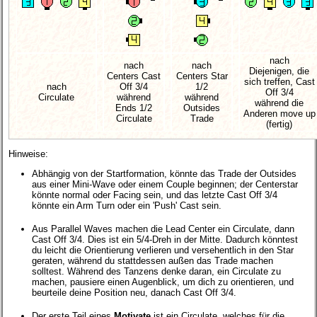
nach
nach
nach
Diejenigen, die
Centers Cast
Centers Star
sich treffen, Cast
nach
Off 3/4
1/2
Off 3/4
Circulate
während
während
während die
Ends 1/2
Outsides
Anderen move up
Circulate
Trade
(fertig)
Hinweise:
Abhängig von der Startformation, könnte das Trade der Outsides
aus einer Mini-Wave oder einem Couple beginnen; der Centerstar
könnte normal oder Facing sein, und das letzte Cast Off 3/4
könnte ein Arm Turn oder ein 'Push' Cast sein.
Aus Parallel Waves machen die Lead Center ein Circulate, dann
Cast Off 3/4. Dies ist ein 5/4-Dreh in der Mitte. Dadurch könntest
du leicht die Orientierung verlieren und versehentlich in den Star
geraten, während du stattdessen außen das Trade machen
solltest. Während des Tanzens denke daran, ein Circulate zu
machen, pausiere einen Augenblick, um dich zu orientieren, und
beurteile deine Position neu, danach Cast Off 3/4.
Der erste Teil eines
Motivate
ist ein Circulate, welches für die