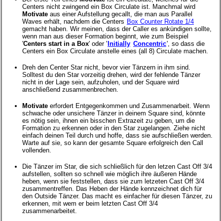
Centers nicht zwingend ein Box Circulate ist. Manchmal wird
Motivate
aus einer Aufstellung gecallt, die man aus Parallel
Waves erhält, nachdem die Centers
Box Counter Rotate 1/4
gemacht haben. Wir meinen, dass der Caller es ankündigen sollte,
wenn man aus dieser Formation beginnt, wie zum Beispiel
'
Centers start in a Box
' oder '
Initially
Concentric
', so dass die
Centers ein Box Circulate anstelle eines (all 8) Circulate machen.
Dreh den Center Star nicht, bevor vier Tänzern in ihm sind.
Solltest du den Star vorzeitig drehen, wird der fehlende Tänzer
nicht in der Lage sein, aufzuholen, und der Square wird
anschließend zusammenbrechen.
Motivate
erfordert Entgegenkommen und Zusammenarbeit. Wenn
schwache oder unsichere Tänzer in deinem Square sind, könnte
es nötig sein, ihnen ein bisschen Extrazeit zu geben, um die
Formation zu erkennen oder in den Star zugelangen. Ziehe nicht
einfach deinen Teil durch und hoffe, dass sie aufschließen werden.
Warte auf sie, so kann der gesamte Square erfolgreich den Call
vollenden.
Die Tänzer im Star, die sich schließlich für den letzen Cast Off 3/4
aufstellen, sollten so schnell wie möglich ihre äußeren Hände
heben, wenn sie feststellen, dass sie zum letzeten Cast Off 3/4
zusammentreffen. Das Heben der Hände kennzeichnet dich für
den Outside Tänzer. Das macht es einfacher für diesen Tänzer, zu
erkennen, mit wem er beim letzten Cast Off 3/4
zusammenarbeitet.