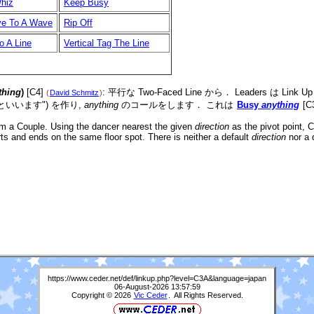
hiz
Keep Busy
ve To A Wave
Rip Off
o A Line
Vertical Tag The Line
thing
)
[C4]
: 平行な Two-Faced Line から． Leaders は Link Up
(
David Schmitz
)
ze といいます") を作り,
anything
のコールをします． これは
Busy
anything
[
om a Couple. Using the dancer nearest the given
direction
as the pivot point, 
rts and ends on the same floor spot. There is neither a default
direction
nor a 
https://www.ceder.net/def/linkup.php?level=C3A&language=japan
06-August-2026 13:57:59
Copyright © 2026
Vic Ceder
. All Rights Reserved.