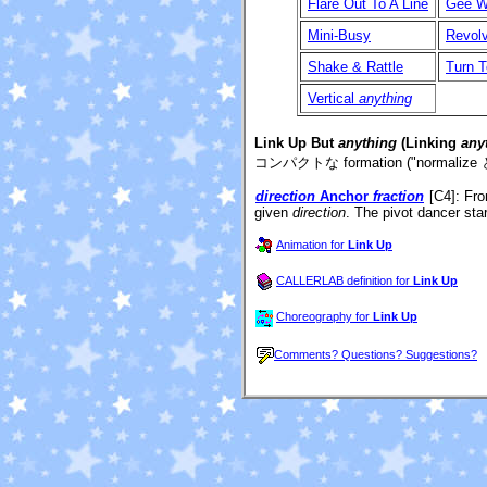
Flare Out To A Line
Gee W
Mini-Busy
Revol
Shake & Rattle
Turn T
Vertical
anything
Link Up But
anything
(Linking
any
コンパクトな formation ("normali
direction
Anchor
fraction
[C4]
: Fr
given
direction
. The pivot dancer sta
Animation for
Link Up
CALLERLAB definition for
Link Up
Choreography for
Link Up
Comments? Questions? Suggestions?