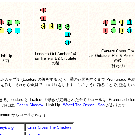
Centers Cross Fire
Leaders Out Anchor 1/4
as Outsides Roll & Press
Link Up
as Trailers 1/2 Circulate
の後
の前
の後
(終わり)
たカップル (Leaders の役をする人) が, 壁の正面を向くまで Promenade を続け 
ine を作り, それから全員で Link Up をします．このように踊ることで, 壁を向いた
らできる, Leaders と Trailers の動きが定義された全てのコールは, Promenad
ールには,
Cast A Shadow
,
Link Up
,
Wheel The Ocean | Sea
があります．
omenade からコールされます:
anything
Criss Cross The Shadow