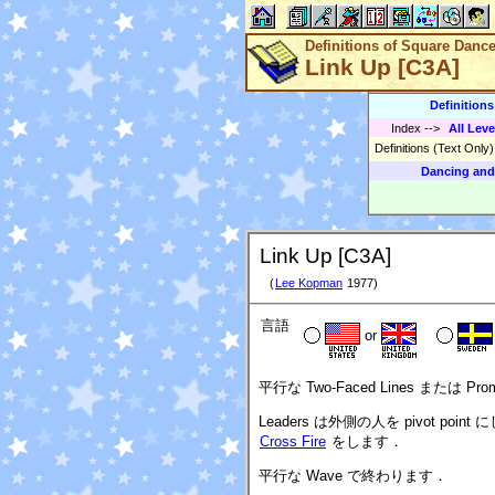
Definitions of Square Danc
Link Up [C3A]
Definition
Index
-->
All Leve
Definitions (Text Only
Dancing and
Link Up [C3A]
(
Lee Kopman
1977)
言語
or
平行な Two-Faced Lines または 
Leaders は外側の人を pivot point にして
Cross Fire
をします．
平行な Wave で終わります．