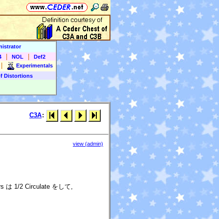
istrator
|
|
4
NOL
Def2
|
Experimentals
f Distortions
C3A
:
view (admin)
rs は 1/2 Circulate をして,