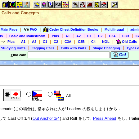
e Calls and Concepts
|
|
|
|
s Main Page
FAQ
Ceder Chest Definition Books
Multilingual
admin
|
|
|
|
|
|
|
|
|
ls
Basic and Mainstream
Plus
A1
A2
C1
C2
C3A
C3B
C
|
|
|
|
|
|
|
|
|
)
-->
Plus
A1
A2
C1
C2
C3A
C3B
C4
NOL
Old Calls
|
|
|
|
 Studying Hints
Tagging Calls
Calls with Parts
Shape Changing
Types o
Go!
F
ind call:
All
Promenade (この場合は, 指示された人が Leaders の役をします) から．
 Cast Off 1/4 (
Out Anchor 1/4
) and Roll をして,
Press Ahead
をし, Traile