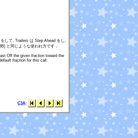
 をして, Trailers は Step Ahead をし,
C3B] と同じような使われ方です．
Cast Off the given
fraction
toward the
default
fraction
for this call.
C3A
: