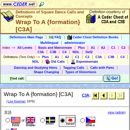
Definitions of Square Dance Calls and
Concepts
Wrap To A {formation}
[C3A]
|
|
|
Definitions Main Page
FAQ
Ceder Chest Definition Books
|
Multilingual
administrator
|
|
|
|
|
|
|
Index
-->
All Levels
Basic and Mainstream
Plus
A1
A2
C1
C2
|
|
|
|
C3A
C3B
C4
NOL
Def2
|
|
|
|
|
|
|
|
Definitions (Text Only)
-->
Plus
A1
A2
C1
C2
C3A
C3B
C4
|
|
NOL
Old Calls
Experimentals
|
|
|
Dancing and Studying Hints
Tagging Calls
Calls with Parts
|
Shape Changing
Types of Distortions
Go!
F
ind call:
Wrap To A {formation} [C3A]
C3A
:
(
Lee Kopman
1976)
言語
view (admin)
or