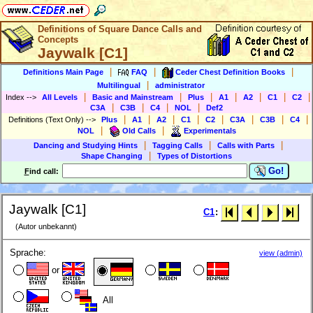
Definitions of Square Dance Calls and
Concepts
Jaywalk [C1]
|
|
|
Definitions Main Page
FAQ
Ceder Chest Definition Books
|
Multilingual
administrator
|
|
|
|
|
|
|
Index
-->
All Levels
Basic and Mainstream
Plus
A1
A2
C1
C2
|
|
|
|
C3A
C3B
C4
NOL
Def2
|
|
|
|
|
|
|
|
Definitions (Text Only)
-->
Plus
A1
A2
C1
C2
C3A
C3B
C4
|
|
NOL
Old Calls
Experimentals
|
|
|
Dancing and Studying Hints
Tagging Calls
Calls with Parts
|
Shape Changing
Types of Distortions
Go!
F
ind call:
Jaywalk [C1]
C1
:
(Autor unbekannt)
Sprache:
view (admin)
or
All