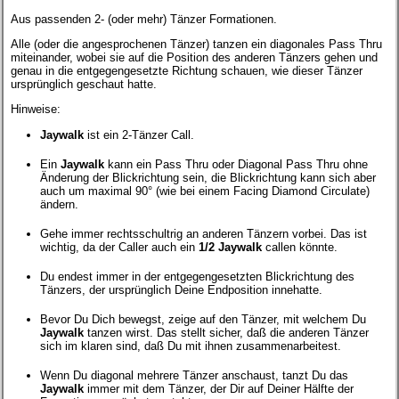
Aus passenden 2- (oder mehr) Tänzer Formationen.
Alle (oder die angesprochenen Tänzer) tanzen ein diagonales Pass Thru
miteinander, wobei sie auf die Position des anderen Tänzers gehen und
genau in die entgegengesetzte Richtung schauen, wie dieser Tänzer
ursprünglich geschaut hatte.
Hinweise:
Jaywalk
ist ein 2-Tänzer Call.
Ein
Jaywalk
kann ein Pass Thru oder Diagonal Pass Thru ohne
Änderung der Blickrichtung sein, die Blickrichtung kann sich aber
auch um maximal 90° (wie bei einem Facing Diamond Circulate)
ändern.
Gehe immer rechtsschultrig an anderen Tänzern vorbei. Das ist
wichtig, da der Caller auch ein
1/2 Jaywalk
callen könnte.
Du endest immer in der entgegengesetzten Blickrichtung des
Tänzers, der ursprünglich Deine Endposition innehatte.
Bevor Du Dich bewegst, zeige auf den Tänzer, mit welchem Du
Jaywalk
tanzen wirst. Das stellt sicher, daß die anderen Tänzer
sich im klaren sind, daß Du mit ihnen zusammenarbeitest.
Wenn Du diagonal mehrere Tänzer anschaust, tanzt Du das
Jaywalk
immer mit dem Tänzer, der Dir auf Deiner Hälfte der