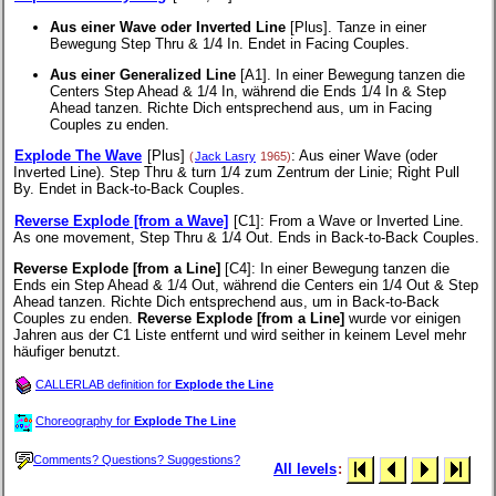
Aus einer Wave oder Inverted Line
[Plus]. Tanze in einer
Bewegung Step Thru & 1/4 In. Endet in Facing Couples.
Aus einer Generalized Line
[A1]. In einer Bewegung tanzen die
Centers Step Ahead & 1/4 In, während die Ends 1/4 In & Step
Ahead tanzen. Richte Dich entsprechend aus, um in Facing
Couples zu enden.
Explode The Wave
[Plus]
: Aus einer Wave (oder
(
Jack Lasry
1965)
Inverted Line). Step Thru & turn 1/4 zum Zentrum der Linie; Right Pull
By. Endet in Back-to-Back Couples.
Reverse Explode [from a Wave]
[C1]
: From a Wave or Inverted Line.
As one movement, Step Thru & 1/4 Out. Ends in Back-to-Back Couples.
Reverse Explode [from a Line]
[C4]
: In einer Bewegung tanzen die
Ends ein Step Ahead & 1/4 Out, während die Centers ein 1/4 Out & Step
Ahead tanzen. Richte Dich entsprechend aus, um in Back-to-Back
Couples zu enden.
Reverse Explode [from a Line]
wurde vor einigen
Jahren aus der C1 Liste entfernt und wird seither in keinem Level mehr
häufiger benutzt.
CALLERLAB definition for
Explode the Line
Choreography for
Explode The Line
Comments? Questions? Suggestions?
All levels
: