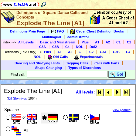
Definitions of Square Dance Calls and
Concepts
Explode The Line [A1]
|
|
|
Definitions Main Page
FAQ
Ceder Chest Definition Books
|
Multilingual
administrator
|
|
|
|
|
|
|
Index
-->
All Levels
Basic and Mainstream
Plus
A1
A2
C1
C2
|
|
|
|
C3A
C3B
C4
NOL
Def2
|
|
|
|
|
|
|
|
Definitions (Text Only)
-->
Plus
A1
A2
C1
C2
C3A
C3B
C4
|
|
NOL
Old Calls
Experimentals
|
|
|
Dancing and Studying Hints
Tagging Calls
Calls with Parts
|
Shape Changing
Types of Distortions
Go!
F
ind call:
Explode The Line [A1]
All levels
:
(
Bill Shymkus
1964)
Sprache:
view (admin)
or
All