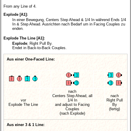
From any Line of 4.
Explode [A1]:
In einer Bewegung, Centers Step Ahead & 1/4 In während Ends 1/4
In & Step Ahead. Ausrichten nach Bedarf um in Facing Couples zu
enden.
Explode The Line [A1]:
Explode
; Right Pull By.
Endet in Back-to-Back Couples.
Aus einer One-Faced Line:
nach
Centers Step Ahead, all
nach
vor
1/4 In
Right Pull
Explode The Line
and adjust to Facing
By
Couples
(fertig)
(nach Explode)
Aus einer 3 & 1 Line: