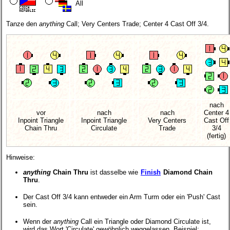
All
Tanze den
anything
Call; Very Centers Trade; Center 4 Cast Off 3/4.
nach
vor
nach
nach
Center 4
Inpoint Triangle
Inpoint Triangle
Very Centers
Cast Off
Chain Thru
Circulate
Trade
3/4
(fertig)
Hinweise:
anything
Chain Thru
ist dasselbe wie
Finish
Diamond Chain
Thru
.
Der Cast Off 3/4 kann entweder ein Arm Turm oder ein 'Push' Cast
sein.
Wenn der
anything
Call ein Triangle oder Diamond Circulate ist,
wird das Wort 'Circulate' gewöhnlich weggelassen. Beispiel: