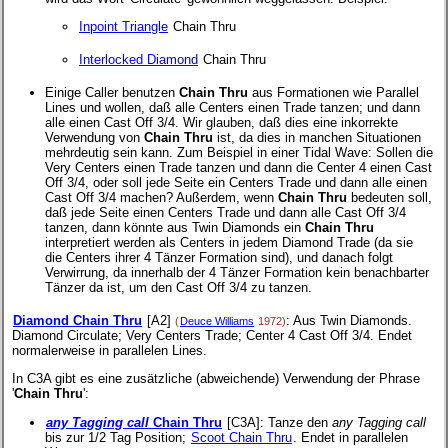
Inpoint Triangle
Chain Thru
Interlocked Diamond
Chain Thru
Einige Caller benutzen
Chain Thru
aus Formationen wie Parallel
Lines und wollen, daß alle Centers einen Trade tanzen; und dann
alle einen Cast Off 3/4. Wir glauben, daß dies eine inkorrekte
Verwendung von
Chain Thru
ist, da dies in manchen Situationen
mehrdeutig sein kann. Zum Beispiel in einer Tidal Wave: Sollen die
Very Centers einen Trade tanzen und dann die Center 4 einen Cast
Off 3/4, oder soll jede Seite ein Centers Trade und dann alle einen
Cast Off 3/4 machen? Außerdem, wenn
Chain Thru
bedeuten soll,
daß jede Seite einen Centers Trade und dann alle Cast Off 3/4
tanzen, dann könnte aus Twin Diamonds ein
Chain Thru
interpretiert werden als Centers in jedem Diamond Trade (da sie
die Centers ihrer 4 Tänzer Formation sind), und danach folgt
Verwirrung, da innerhalb der 4 Tänzer Formation kein benachbarter
Tänzer da ist, um den Cast Off 3/4 zu tanzen.
Diamond Chain Thru
[A2]
: Aus Twin Diamonds.
(
Deuce Williams
1972)
Diamond Circulate; Very Centers Trade; Center 4 Cast Off 3/4. Endet
normalerweise in parallelen Lines.
In C3A gibt es eine zusätzliche (abweichende) Verwendung der Phrase
'
Chain Thru
':
any Tagging call
Chain Thru
[C3A]
: Tanze den
any Tagging call
bis zur 1/2 Tag Position;
Scoot Chain Thru
. Endet in parallelen