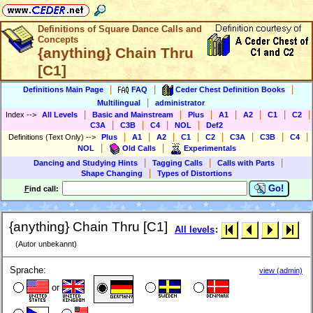
Definitions of Square Dance Calls and
Concepts
{anything} Chain Thru
[C1]
|
|
|
Definitions Main Page
FAQ
Ceder Chest Definition Books
|
Multilingual
administrator
|
|
|
|
|
|
|
Index
-->
All Levels
Basic and Mainstream
Plus
A1
A2
C1
C2
|
|
|
|
C3A
C3B
C4
NOL
Def2
|
|
|
|
|
|
|
|
Definitions (Text Only)
-->
Plus
A1
A2
C1
C2
C3A
C3B
C4
|
|
NOL
Old Calls
Experimentals
|
|
|
Dancing and Studying Hints
Tagging Calls
Calls with Parts
|
Shape Changing
Types of Distortions
Go!
F
ind call:
{anything} Chain Thru [C1]
All levels
:
(Autor unbekannt)
Sprache:
view (admin)
or