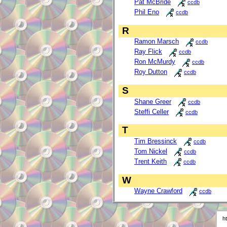
Pat McBride
ccdb
Phil Eno
ccdb
R
Ramon Marsch
ccdb
Ray Flick
ccdb
Ron McMurdy
ccdb
Roy Dutton
ccdb
S
Shane Greer
ccdb
Steffi Celler
ccdb
T
Tim Bressinck
ccdb
Tom Nickel
ccdb
Trent Keith
ccdb
W
Wayne Crawford
ccdb
h