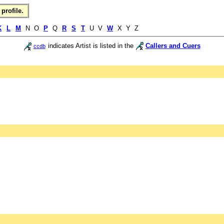
profile.
K
L
M
N O
P
Q
R
S
T
U V
W
X Y Z
indicates Artist is listed in the
Callers and Cuers
ccdb