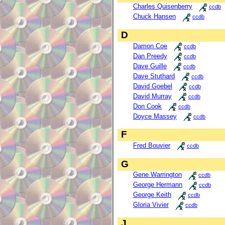
Charles Quisenberry
ccdb
Chuck Hansen
ccdb
D
Damon Coe
ccdb
Dan Preedy
ccdb
Dave Guille
ccdb
Dave Stuthard
ccdb
David Goebel
ccdb
David Murray
ccdb
Don Cook
ccdb
Doyce Massey
ccdb
F
Fred Bouvier
ccdb
G
Gene Warrington
ccdb
George Hermann
ccdb
George Keith
ccdb
Gloria Vivier
ccdb
J