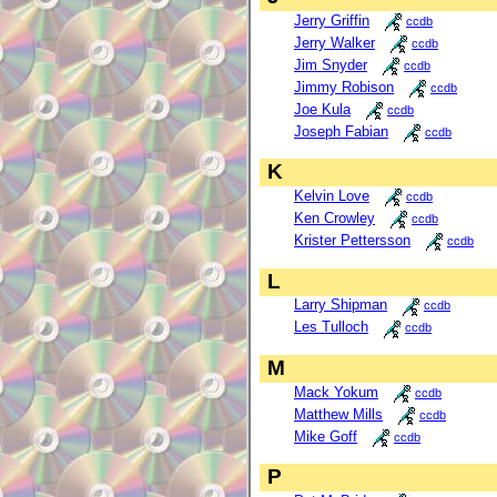
Jerry Griffin
ccdb
Jerry Walker
ccdb
Jim Snyder
ccdb
Jimmy Robison
ccdb
Joe Kula
ccdb
Joseph Fabian
ccdb
K
Kelvin Love
ccdb
Ken Crowley
ccdb
Krister Pettersson
ccdb
L
Larry Shipman
ccdb
Les Tulloch
ccdb
M
Mack Yokum
ccdb
Matthew Mills
ccdb
Mike Goff
ccdb
P