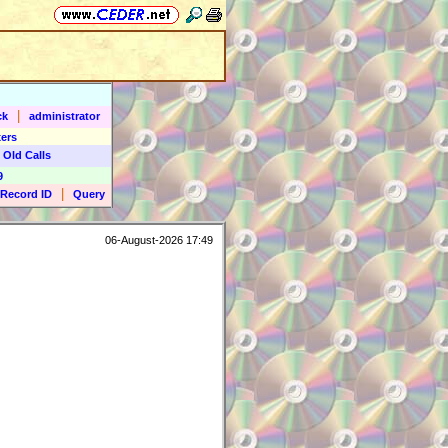
|
ck
administrator
ers
 Old Calls
9
|
Record ID
Query
06-August-2026 17:49