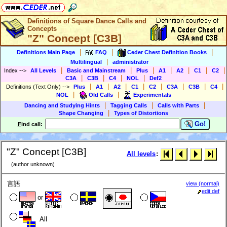
Definitions of Square Dance Calls and
Concepts
"Z" Concept [C3B]
|
|
|
Definitions Main Page
FAQ
Ceder Chest Definition Books
|
Multilingual
administrator
|
|
|
|
|
|
|
Index
-->
All Levels
Basic and Mainstream
Plus
A1
A2
C1
C2
|
|
|
|
C3A
C3B
C4
NOL
Def2
|
|
|
|
|
|
|
|
Definitions (Text Only)
-->
Plus
A1
A2
C1
C2
C3A
C3B
C4
|
|
NOL
Old Calls
Experimentals
|
|
|
Dancing and Studying Hints
Tagging Calls
Calls with Parts
|
Shape Changing
Types of Distortions
Go!
F
ind call:
"Z" Concept [C3B]
All levels
:
(author unknown)
言語
view (normal)
edit def
or
All