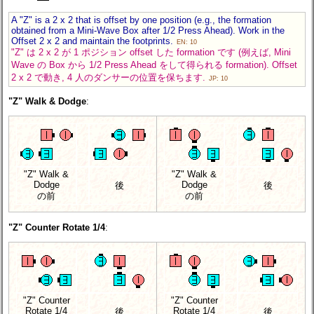
A "Z" is a 2 x 2 that is offset by one position (e.g., the formation
obtained from a Mini-Wave Box after 1/2 Press Ahead). Work in the
Offset 2 x 2 and maintain the footprints.
EN: 10
"Z" は 2 x 2 が 1 ポジション offset した formation です (例えば, Mini
Wave の Box から 1/2 Press Ahead をして得られる formation). Offset
2 x 2 で動き, 4 人のダンサーの位置を保ちます.
JP: 10
"Z" Walk & Dodge
:
"Z" Walk &
"Z" Walk &
Dodge
Dodge
後
後
の前
の前
"Z" Counter Rotate 1/4
:
"Z" Counter
"Z" Counter
Rotate 1/4
Rotate 1/4
後
後