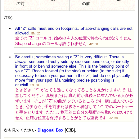
の前
の前
注釈:
All "Z" calls must end on footprints. Shape-changing calls are not
allowed.
EN: 20
全ての "Z" コールは, 始めの 4 人の位置で終わらねばなりません.
Shape-change のコールは許されません.
JP: 20
Be careful; sometimes seeing a "Z" is very difficult. There is
always someone directly side-by-side someone else, or directly
in front of or behind someone else. This is the 'bending' point of
your "Z". Reach forward (to the side) or behind (to the side) if
necessary to touch your partner in the "Z", but do not physically
move from your spot. Maintaining precise positioning is
crucial!
EN: 30
ときどき, "Z" がとても難しくなってることを見かけますので, 注
意してください. 真横または, 真ん前か真後ろに並んでいる人が必
ずいます. そこが "Z" の曲がっているところです. 横に並んでいる
とき, 必要なら, 手を前または後ろへ伸ばして "Z" でのパートナー
と手をとります. ただし, 物理的に自分の場所から動いてはいけま
せん. 正確な位置を保持することがとても重要です.
JP: 30
次も見てください
Diagonal Box
[C3B],