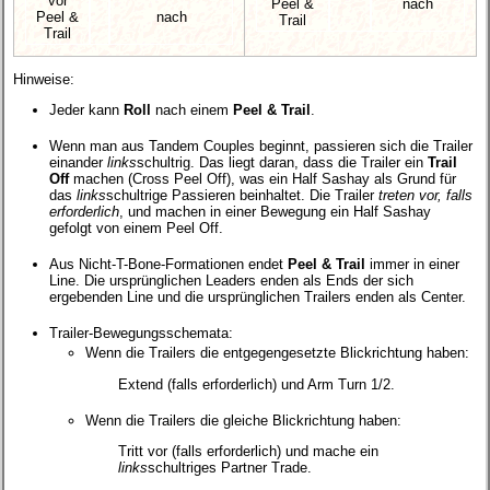
vor
Peel &
nach
Peel &
nach
Trail
Trail
Hinweise:
Jeder kann
Roll
nach einem
Peel & Trail
.
Wenn man aus Tandem Couples beginnt, passieren sich die Trailer
einander
links
schultrig. Das liegt daran, dass die Trailer ein
Trail
Off
machen (Cross Peel Off), was ein Half Sashay als Grund für
das
links
schultrige Passieren beinhaltet. Die Trailer
treten vor, falls
erforderlich
, und machen in einer Bewegung ein Half Sashay
gefolgt von einem Peel Off.
Aus Nicht-T-Bone-Formationen endet
Peel & Trail
immer in einer
Line. Die ursprünglichen Leaders enden als Ends der sich
ergebenden Line und die ursprünglichen Trailers enden als Center.
Trailer-Bewegungsschemata:
Wenn die Trailers die entgegengesetzte Blickrichtung haben:
Extend (falls erforderlich) und Arm Turn 1/2.
Wenn die Trailers die gleiche Blickrichtung haben:
Tritt vor (falls erforderlich) und mache ein
links
schultriges Partner Trade.