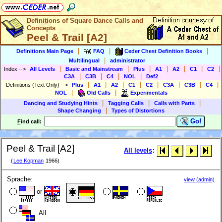
Definitions of Square Dance Calls and
Concepts
Peel & Trail [A2]
|
|
|
Definitions Main Page
FAQ
Ceder Chest Definition Books
|
Multilingual
administrator
|
|
|
|
|
|
|
Index
-->
All Levels
Basic and Mainstream
Plus
A1
A2
C1
C2
|
|
|
|
C3A
C3B
C4
NOL
Def2
|
|
|
|
|
|
|
|
Definitions (Text Only)
-->
Plus
A1
A2
C1
C2
C3A
C3B
C4
|
|
NOL
Old Calls
Experimentals
|
|
|
Dancing and Studying Hints
Tagging Calls
Calls with Parts
|
Shape Changing
Types of Distortions
Go!
F
ind call:
Peel & Trail [A2]
All levels
:
(
Lee Kopman
1966)
Sprache:
view (admin)
or
All