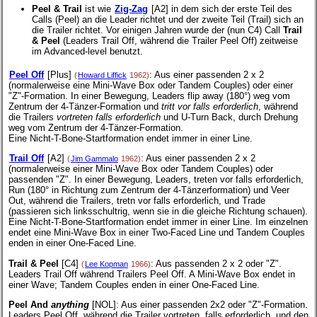
Peel & Trail
ist wie
Zig-Zag
[A2] in dem sich der erste Teil des
Calls (Peel) an die Leader richtet und der zweite Teil (Trail) sich an
die Trailer richtet. Vor einigen Jahren wurde der (nun C4) Call
Trail
& Peel
(Leaders Trail Off, während die Trailer Peel Off) zeitweise
im Advanced-level benutzt.
Peel Off
[Plus]
: Aus einer passenden 2 x 2
(
Howard Liffick
1962)
(normalerweise eine Mini-Wave Box oder Tandem Couples) oder einer
"Z"-Formation. In einer Bewegung, Leaders flip away (180°) weg vom
Zentrum der 4-Tänzer-Formation und
tritt vor falls erforderlich
, während
die Trailers
vortreten falls erforderlich
und U-Turn Back, durch Drehung
weg vom Zentrum der 4-Tänzer-Formation.
Eine Nicht-T-Bone-Startformation
endet immer in einer Line.
Trail Off
[A2]
: Aus einer passenden 2 x 2
(
Jim Gammalo
1962)
(normalerweise einer Mini-Wave Box oder Tandem Couples) oder
passenden "Z". In einer Bewegung, Leaders, treten vor falls erforderlich,
Run (180° in Richtung zum Zentrum der 4-Tänzerformation) und Veer
Out, während die Trailers, tretn vor falls erforderlich, und Trade
(passieren sich linksschultrig, wenn sie in die gleiche Richtung schauen).
Eine Nicht-T-Bone-Startformation endet immer in einer Line. Im einzelnen
endet eine Mini-Wave Box in einer Two-Faced Line und Tandem Couples
enden in einer One-Faced Line.
Trail & Peel
[C4]
: Aus passenden 2 x 2 oder "Z".
(
Lee Kopman
1966)
Leaders Trail Off während Trailers Peel Off. A Mini-Wave Box endet in
einer Wave; Tandem Couples enden in einer One-Faced Line.
Peel And
anything
[NOL]
: Aus einer passenden 2x2 oder "Z"-Formation.
Leaders Peel Off, während die Trailer vortreten, falls erforderlich, und den