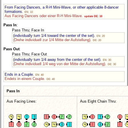
From Facing Dancers, a R-H Mini-Wave, or other applicable 8-dancer
formations.
EN: 10
Aus Facing Dancers oder einer R-H Mini-Wave.
update DE: 10
Pass In
:
Pass Thru; Face In
(individually turn 1/4 toward the center of the set).
EN: 20
(Drehe individuell zur 1/4 Mitte der Aufstellung).
DE: 20
Pass Out
:
Pass Thru; Face Out
(individually turn 1/4 away from the center of the set).
EN: 30
(Drehe individuell 1/4 weg von der Mitte der Aufstellung).
DE: 30
Ends in a Couple.
EN: 40
Endets in einem Couple.
DE: 40
Pass In
Aus Facing Lines:
Aus Eight Chain Thru: