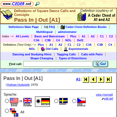
Definitions of Square Dance Calls and
Concepts
Pass In | Out [A1]
|
|
|
Definitions Main Page
FAQ
Ceder Chest Definition Books
|
Multilingual
administrator
|
|
|
|
|
|
|
Index
-->
All Levels
Basic and Mainstream
Plus
A1
A2
C1
C2
|
|
|
|
C3A
C3B
C4
NOL
Def2
|
|
|
|
|
|
|
|
Definitions (Text Only)
-->
Plus
A1
A2
C1
C2
C3A
C3B
C4
|
|
NOL
Old Calls
Experimentals
|
|
|
Dancing and Studying Hints
Tagging Calls
Calls with Parts
|
Shape Changing
Types of Distortions
Go!
F
ind call:
Pass In | Out [A1]
A1
:
(
Holman Hudspeth
1970)
Sprache:
view (normal)
edit def
or
All