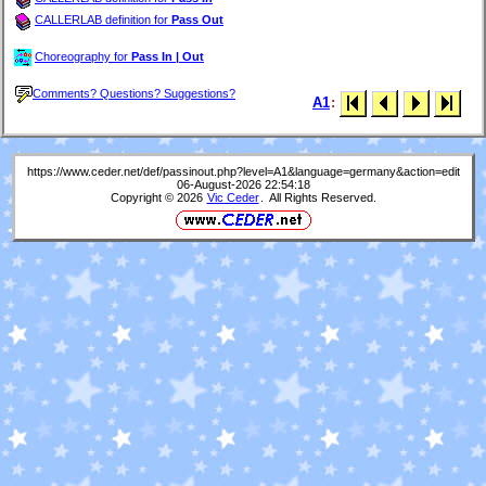
CALLERLAB definition for
Pass Out
Choreography for
Pass In | Out
Comments? Questions? Suggestions?
A1
:
https://www.ceder.net/def/passinout.php?level=A1&language=germany&action=edit
06-August-2026 22:54:18
Copyright © 2026
Vic Ceder
. All Rights Reserved.