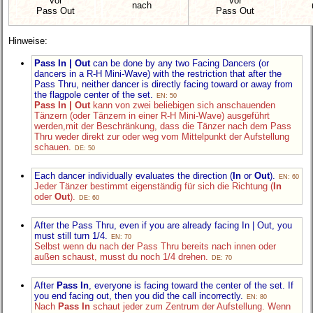
vor
vor
nach
Pass Out
Pass Out
Hinweise:
Pass In | Out
can be done by any two Facing Dancers (or
dancers in a R-H Mini-Wave) with the restriction that after the
Pass Thru, neither dancer is directly facing toward or away from
the flagpole center of the set.
EN: 50
Pass In | Out
kann von zwei beliebigen sich anschauenden
Tänzern (oder Tänzern in einer R-H Mini-Wave) ausgeführt
werden,mit der Beschränkung, dass die Tänzer nach dem Pass
Thru weder direkt zur oder weg vom Mittelpunkt der Aufstellung
schauen.
DE: 50
Each dancer individually evaluates the direction (
In
or
Out
).
EN: 60
Jeder Tänzer bestimmt eigenständig für sich die Richtung (
In
oder
Out
).
DE: 60
After the Pass Thru, even if you are already facing In | Out, you
must still turn 1/4.
EN: 70
Selbst wenn du nach der Pass Thru bereits nach innen oder
außen schaust, musst du noch 1/4 drehen.
DE: 70
After
Pass In
, everyone is facing toward the center of the set. If
you end facing out, then you did the call incorrectly.
EN: 80
Nach
Pass In
schaut jeder zum Zentrum der Aufstellung. Wenn