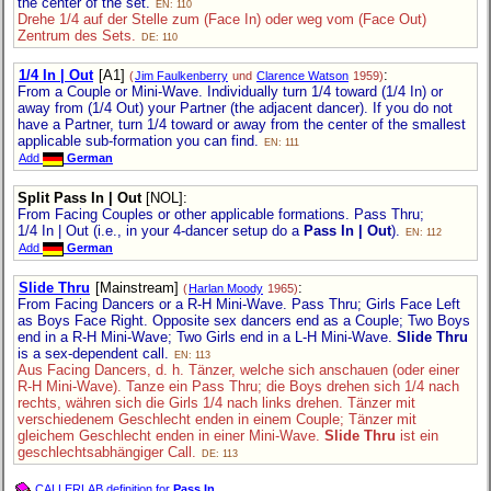
the center of the set.
EN: 110
Drehe 1/4 auf der Stelle zum (Face In) oder weg vom (Face Out)
Zentrum des Sets.
DE: 110
1/4 In | Out
[A1]
:
(
Jim Faulkenberry
und
Clarence Watson
1959)
From a Couple or Mini-Wave. Individually turn 1/4 toward (1/4 In) or
away from (1/4 Out) your Partner (the adjacent dancer). If you do not
have a Partner, turn 1/4 toward or away from the center of the smallest
applicable sub-formation you can find.
EN: 111
Add
German
Split Pass In | Out
[NOL]
:
From Facing Couples or other applicable formations. Pass Thru;
1/4 In | Out
(i.e., in your 4-dancer setup do a
Pass In | Out
).
EN: 112
Add
German
Slide Thru
[Mainstream]
:
(
Harlan Moody
1965)
From Facing Dancers or a R-H Mini-Wave. Pass Thru; Girls Face Left
as Boys Face Right. Opposite sex dancers end as a Couple; Two Boys
end in a R-H Mini-Wave; Two Girls end in a L-H Mini-Wave.
Slide Thru
is a sex-dependent call.
EN: 113
Aus Facing Dancers, d. h. Tänzer, welche sich anschauen (oder einer
R-H Mini-Wave). Tanze ein Pass Thru; die Boys drehen sich 1/4 nach
rechts, währen sich die Girls 1/4 nach links drehen. Tänzer mit
verschiedenem Geschlecht enden in einem Couple; Tänzer mit
gleichem Geschlecht enden in einer Mini-Wave.
Slide Thru
ist ein
geschlechtsabhängiger Call.
DE: 113
CALLERLAB definition for
Pass In