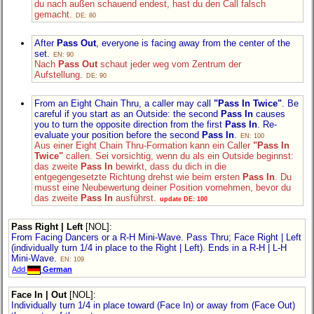
du nach außen schauend endest, hast du den Call falsch
gemacht.
DE: 80
After
Pass Out
, everyone is facing away from the center of the
set.
EN: 90
Nach
Pass Out
schaut jeder weg vom Zentrum der
Aufstellung.
DE: 90
From an Eight Chain Thru, a caller may call
"Pass In Twice"
. Be
careful if you start as an Outside: the second
Pass In
causes
you to turn the opposite direction from the first
Pass In
. Re-
evaluate your position before the second
Pass In
.
EN: 100
Aus einer Eight Chain Thru-Formation kann ein Caller
"Pass In
Twice"
callen. Sei vorsichtig, wenn du als ein Outside beginnst:
das zweite
Pass In
bewirkt, dass du dich in die
entgegengesetzte Richtung drehst wie beim ersten
Pass In
. Du
musst eine Neubewertung deiner Position vornehmen, bevor du
das zweite
Pass In
ausführst.
update DE: 100
Pass Right | Left
[NOL]
:
From Facing Dancers or a R-H Mini-Wave. Pass Thru; Face Right | Left
(individually turn 1/4 in place to the Right | Left). Ends in a R-H | L-H
Mini-Wave.
EN: 109
Add
German
Face In | Out
[NOL]
:
Individually turn 1/4 in place toward (Face In) or away from (Face Out)