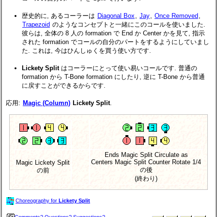
歴史的に, あるコーラーは
Diagonal Box
,
Jay
,
Once Removed
,
Trapezoid
のようなコンセプトと一緒にこのコールを使いました.
彼らは, 全体の 8 人の formation で End か Center かを見て, 指示
された formation でコールの自分のパートをするようにしていまし
た. これは, 今はひんしゅくを買う使い方です.
Lickety Split
はコーラーにとって使い易いコールです. 普通の
formation から T-Bone formation にしたり, 逆に T-Bone から普通
に戻すことができるからです.
応用:
Magic (Column)
Lickety Split
.
Ends Magic Split Circulate as
Centers Magic Split Counter Rotate 1/4
Magic Lickety Split
の後
の前
(終わり)
Choreography for
Lickety Split