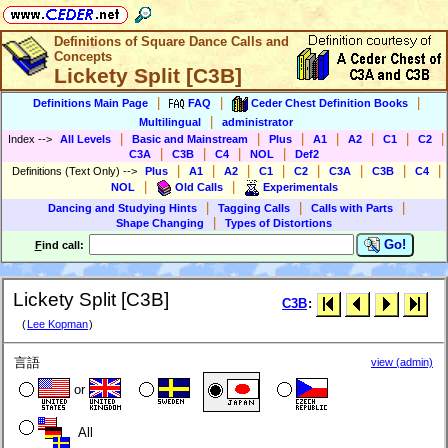
Definitions of Square Dance Calls and
Concepts
Lickety Split [C3B]
|
|
|
Definitions Main Page
FAQ
Ceder Chest Definition Books
|
Multilingual
administrator
|
|
|
|
|
|
|
Index
-->
All Levels
Basic and Mainstream
Plus
A1
A2
C1
C2
|
|
|
|
C3A
C3B
C4
NOL
Def2
|
|
|
|
|
|
|
|
Definitions (Text Only)
-->
Plus
A1
A2
C1
C2
C3A
C3B
C4
|
|
NOL
Old Calls
Experimentals
|
|
|
Dancing and Studying Hints
Tagging Calls
Calls with Parts
|
Shape Changing
Types of Distortions
Go!
F
ind call:
Lickety Split [C3B]
C3B
:
(
Lee Kopman
)
言語
view (admin)
or
All