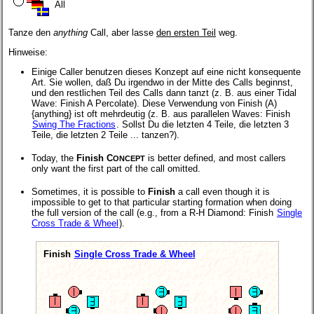
All
Tanze den
anything
Call, aber lasse
den ersten Teil
weg.
Hinweise:
Einige Caller benutzen dieses Konzept auf eine nicht konsequente
Art. Sie wollen, daß Du irgendwo in der Mitte des Calls beginnst,
und den restlichen Teil des Calls dann tanzt (z. B. aus einer Tidal
Wave: Finish A Percolate). Diese Verwendung von Finish (A)
{anything} ist oft mehrdeutig (z. B. aus parallelen Waves: Finish
Swing The Fractions
. Sollst Du die letzten 4 Teile, die letzten 3
Teile, die letzten 2 Teile ... tanzen?).
Today, the
Finish C
is better defined, and most callers
ONCEPT
only want the first part of the call omitted.
Sometimes, it is possible to
Finish
a call even though it is
impossible to get to that particular starting formation when doing
the full version of the call (e.g., from a R-H Diamond: Finish
Single
Cross Trade & Wheel
).
Finish
Single Cross Trade & Wheel