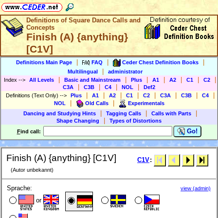
Definitions of Square Dance Calls and
Concepts
Finish (A) {anything}
[C1V]
|
|
|
Definitions Main Page
FAQ
Ceder Chest Definition Books
|
Multilingual
administrator
|
|
|
|
|
|
|
Index
-->
All Levels
Basic and Mainstream
Plus
A1
A2
C1
C2
|
|
|
|
C3A
C3B
C4
NOL
Def2
|
|
|
|
|
|
|
|
Definitions (Text Only)
-->
Plus
A1
A2
C1
C2
C3A
C3B
C4
|
|
NOL
Old Calls
Experimentals
|
|
|
Dancing and Studying Hints
Tagging Calls
Calls with Parts
|
Shape Changing
Types of Distortions
Go!
F
ind call:
Finish (A) {anything} [C1V]
C1V
:
(Autor unbekannt)
Sprache:
view (admin)
or