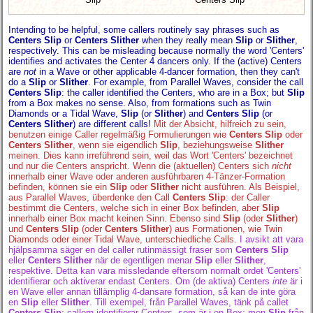
Intending to be helpful, some callers routinely say phrases such as
Centers Slip
or
Centers Slither
when they really mean
Slip
or
Slither
,
respectively. This can be misleading because normally the word 'Centers'
identifies and activates the Center 4 dancers only. If the (active) Centers
are
not
in a Wave or other applicable 4-dancer formation, then they can't
do a
Slip
or
Slither
. For example, from Parallel Waves, consider the call
Centers Slip
: the caller identified the Centers, who are in a Box; but
Slip
from a Box makes no sense. Also, from formations such as Twin
Diamonds or a Tidal Wave,
Slip
(or
Slither
) and
Centers Slip
(or
Centers Slither
) are different calls!
Mit der Absicht, hilfreich zu sein,
benutzen einige Caller regelmäßig Formulierungen wie
Centers Slip
oder
Centers Slither
, wenn sie eigendlich
Slip
, beziehungsweise
Slither
meinen. Dies kann irreführend sein, weil das Wort 'Centers' bezeichnet
und nur die Centers anspricht. Wenn die (aktuellen) Centers sich
nicht
innerhalb einer Wave oder anderen ausführbaren 4-Tänzer-Formation
befinden, können sie ein
Slip
oder
Slither
nicht ausführen. Als Beispiel,
aus Parallel Waves, überdenke den Call
Centers Slip
: der Caller
bestimmt die Centers, welche sich in einer Box befinden, aber
Slip
innerhalb einer Box macht keinen Sinn. Ebenso sind
Slip
(oder
Slither
)
und
Centers Slip
(oder
Centers Slither
) aus Formationen, wie Twin
Diamonds oder einer Tidal Wave, unterschiedliche Calls.
I avsikt att vara
hjälpsamma säger en del caller rutinmässigt fraser som
Centers Slip
eller
Centers Slither
när de egentligen menar
Slip
eller
Slither
,
respektive. Detta kan vara missledande eftersom normalt ordet 'Centers'
identifierar och aktiverar endast Centers. Om (de aktiva) Centers
inte
är i
en Wave eller annan tillämplig 4-dansare formation, så kan de inte göra
en
Slip
eller
Slither
. Till exempel, från Parallel Waves, tänk på callet
Centers Slip
: callern identifierar Centers, som är i en Box; men
Slip
från