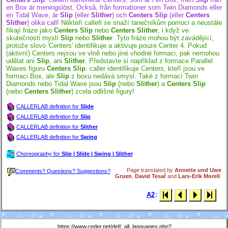
en Box är meningslöst. Också, från formationer som Twin Diamonds eller
en Tidal Wave, är
Slip
(eller
Slither
) och
Centers Slip
(eller
Centers
Slither
) olika call!
Někteří calleři se snaží tanečníkům pomoci a neustále
říkají fráze jako
Centers Slip
nebo
Centers Slither
, i když ve
skutečnosti myslí
Slip
nebo
Slither
. Tyto fráze mohou být zavádějící,
protože slovo 'Centers' identifikuje a aktivuje pouze Center 4. Pokud
(aktivní) Centers
nejsou
ve vlně nebo jiné vhodné formaci, pak nemohou
udělat ani
Slip
, ani
Slither
. Představte si například z formace Parallel
Waves figuru
Centers Slip
: caller identifikuje Centers, kteří jsou ve
formaci Box, ale
Slip
z boxu nedává smysl. Také z formací Twin
Diamonds nebo Tidal Wave jsou
Slip
(nebo
Slither
) a
Centers Slip
(nebo
Centers Slither
) zcela odlišné figury!
CALLERLAB definition for
Slide
CALLERLAB definition for
Slip
CALLERLAB definition for
Slither
CALLERLAB definition for
Swing
Choreography for
Slip | Slide | Swing | Slither
Page translated by
Annette und Uwe
Comments? Questions? Suggestions?
Gruen
,
David Tesař
and
Lars-Erik Morell
.
A2
:
https://www.ceder.net/def/_all_languages.php?