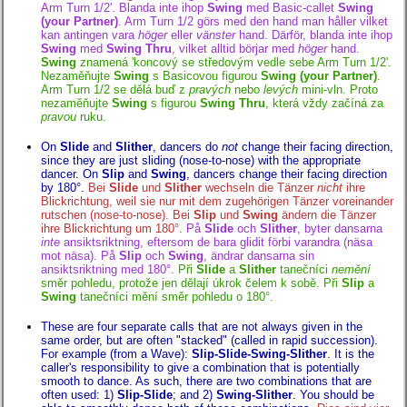
Arm Turn 1/2'. Blanda inte ihop
Swing
med Basic-callet
Swing
(your Partner)
. Arm Turn 1/2 görs med den hand man håller vilket
kan antingen vara
höger
eller
vänster
hand. Därför, blanda inte ihop
Swing
med
Swing Thru
, vilket alltid börjar med
höger
hand.
Swing
znamená 'koncový se středovým vedle sebe Arm Turn 1/2'.
Nezaměňujte
Swing
s Basicovou figurou
Swing (your Partner)
.
Arm Turn 1/2 se dělá buď z
pravých
nebo
levých
mini-vln. Proto
nezaměňujte
Swing
s figurou
Swing Thru
, která vždy začíná za
pravou
ruku.
On
Slide
and
Slither
, dancers do
not
change their facing direction,
since they are just sliding (nose-to-nose) with the appropriate
dancer. On
Slip
and
Swing
, dancers change their facing direction
by 180°.
Bei
Slide
und
Slither
wechseln die Tänzer
nicht
ihre
Blickrichtung, weil sie nur mit dem zugehörigen Tänzer voreinander
rutschen (nose-to-nose). Bei
Slip
und
Swing
ändern die Tänzer
ihre Blickrichtung um 180°.
På
Slide
och
Slither
, byter dansarna
inte
ansiktsriktning, eftersom de bara glidit förbi varandra (näsa
mot näsa). På
Slip
och
Swing
, ändrar dansarna sin
ansiktsriktning med 180°.
Při
Slide
a
Slither
tanečníci
nemění
směr pohledu, protože jen dělají úkrok čelem k sobě. Při
Slip
a
Swing
tanečníci mění směr pohledu o 180°.
These are four separate calls that are not always given in the
same order, but are often "stacked" (called in rapid succession).
For example (from a Wave):
Slip-Slide-Swing-Slither
. It is the
caller's responsibility to give a combination that is potentially
smooth to dance. As such, there are two combinations that are
often used: 1)
Slip-Slide
; and 2)
Swing-Slither
. You should be