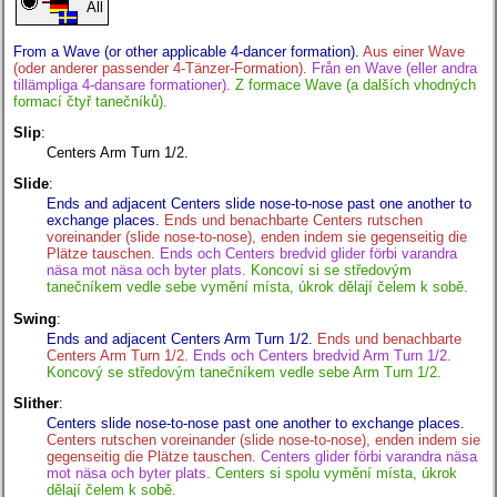
All
From a Wave (or other applicable 4-dancer formation).
Aus einer Wave
(oder anderer passender 4-Tänzer-Formation).
Från en Wave (eller andra
tillämpliga 4-dansare formationer).
Z formace Wave (a dalších vhodných
formací čtyř tanečníků).
Slip
:
Centers Arm Turn 1/2.
Slide
:
Ends and adjacent Centers slide nose-to-nose past one another to
exchange places.
Ends und benachbarte Centers rutschen
voreinander (slide nose-to-nose), enden indem sie gegenseitig die
Plätze tauschen.
Ends och Centers bredvid glider förbi varandra
näsa mot näsa och byter plats.
Koncoví si se středovým
tanečníkem vedle sebe vymění místa, úkrok dělají čelem k sobě.
Swing
:
Ends and adjacent Centers Arm Turn 1/2.
Ends und benachbarte
Centers Arm Turn 1/2.
Ends och Centers bredvid Arm Turn 1/2.
Koncový se středovým tanečníkem vedle sebe Arm Turn 1/2.
Slither
:
Centers slide nose-to-nose past one another to exchange places.
Centers rutschen voreinander (slide nose-to-nose), enden indem sie
gegenseitig die Plätze tauschen.
Centers glider förbi varandra näsa
mot näsa och byter plats.
Centers si spolu vymění místa, úkrok
dělají čelem k sobě.