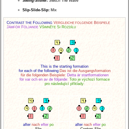
Swing-Slither:
Switch The Wave
Slip-Slide-Slip:
Mix
C
F
V
B
ONTRAST THE
OLLOWING
ERGLEICHE FOLGENDE
EISPIELE
J
F
V
S
R
ÄMFÖR
ÖLJANDE
ŠIMNĚTE
I
OZDÍLU
This is the starting formation
for each of the following:
Das ist die Ausgangsformation
für die folgenden Beispiele:
Detta är startformationen
för var och en av de följande:
Toto je výchozí formace
pro následující příklady:
after
nach
efter
po
after
nach
efter
po
Slip
Centers Slip