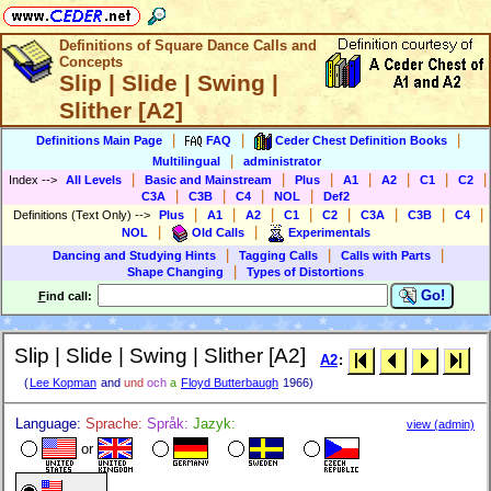
Definitions of Square Dance Calls and
Concepts
Slip | Slide | Swing |
Slither [A2]
|
|
|
Definitions Main Page
FAQ
Ceder Chest Definition Books
|
Multilingual
administrator
|
|
|
|
|
|
|
Index
-->
All Levels
Basic and Mainstream
Plus
A1
A2
C1
C2
|
|
|
|
C3A
C3B
C4
NOL
Def2
|
|
|
|
|
|
|
|
Definitions (Text Only)
-->
Plus
A1
A2
C1
C2
C3A
C3B
C4
|
|
NOL
Old Calls
Experimentals
|
|
|
Dancing and Studying Hints
Tagging Calls
Calls with Parts
|
Shape Changing
Types of Distortions
Go!
F
ind call:
Slip | Slide | Swing | Slither [A2]
A2
:
(
Lee Kopman
and
und
och
a
Floyd Butterbaugh
1966)
Language:
Sprache:
Språk:
Jazyk:
view (admin)
or