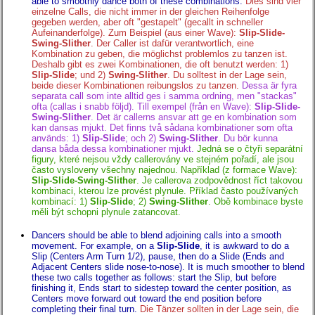
able to smoothly dance both of these combinations.
Dies sind vier
einzelne Calls, die nicht immer in der gleichen Reihenfolge
gegeben werden, aber oft "gestapelt" (gecallt in schneller
Aufeinanderfolge). Zum Beispiel (aus einer Wave):
Slip-Slide-
Swing-Slither
. Der Caller ist dafür verantwortlich, eine
Kombination zu geben, die möglichst problemlos zu tanzen ist.
Deshalb gibt es zwei Kombinationen, die oft benutzt werden: 1)
Slip-Slide
; und 2)
Swing-Slither
. Du solltest in der Lage sein,
beide dieser Kombinationen reibungslos zu tanzen.
Dessa är fyra
separata call som inte alltid ges i samma ordning, men "stackas"
ofta (callas i snabb följd). Till exempel (från en Wave):
Slip-Slide-
Swing-Slither
. Det är callerns ansvar att ge en kombination som
kan dansas mjukt. Det finns två sådana kombinationer som ofta
används: 1)
Slip-Slide
; och 2)
Swing-Slither
. Du bör kunna
dansa båda dessa kombinationer mjukt.
Jedná se o čtyři separátní
figury, které nejsou vždy callerovány ve stejném pořadí, ale jsou
často vysloveny všechny najednou. Například (z formace Wave):
Slip-Slide-Swing-Slither
. Je callerova zodpovědnost říct takovou
kombinaci, kterou lze provést plynule. Příklad často používaných
kombinací: 1)
Slip-Slide
; 2)
Swing-Slither
. Obě kombinace byste
měli být schopni plynule zatancovat.
Dancers should be able to blend adjoining calls into a smooth
movement. For example, on a
Slip-Slide
, it is awkward to do a
Slip (Centers Arm Turn 1/2), pause, then do a Slide (Ends and
Adjacent Centers slide nose-to-nose). It is much smoother to blend
these two calls together as follows: start the Slip, but before
finishing it, Ends start to sidestep toward the center position, as
Centers move forward out toward the end position before
completing their final turn.
Die Tänzer sollten in der Lage sein, die