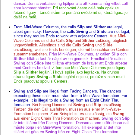
dansar. Denna verbalisering hjälper alla att komma ihåg vilket call
som kommer härnäst.
Při tancování často celá hala opakuje
řečené figury - tanečníkům to pomáhá uvědomit si, která figura je
další na řadě.
From Mini-Wave Columns, the calls
Slip
and
Slither
are legal,
albeit gimmicky. However, the calls
Swing
and
Slide
are not legal,
since they require Ends to work with adjacent Centers.
Aus Mini-
Wave Columns sind die Calls
Slip
und
Slither
zulässig, obgleich
ungewöhnlich. Allerdings sind die Calls
Swing
und
Slide
unzulässig, weil sie Ends benötigen, die mit benachbarten Centers
zusammenarbeiten.
Från Mini-Wave Columns, är callen
Slip
och
Slither
tillåtna fast är något av en gimmick. Emellertid är callen
Swing
och
Slide
inte tillåtna eftersom de kräver att Ends arbetar
med Centers bredvid.
Z formace Mini-Wave Columns jsou figury
Slip
a
Slither
legální, i když spíše jako legrácka. Na druhou
stranu figury
Swing
a
Slide
legální nejsou, protože v nich musí
Ends pracovat spolu s Centers.
Swing
and
Slip
are illegal from Facing Dancers. The dancers
executing these calls must start from a Mini-Wave formation. For
example, it is illegal to do a
Swing
from an Eight Chain Thru
formation.
Bei Facing Dancers ist
Swing
und
Slip
unzulässig.
Tänzer, die den Call ausführen, müssen aus einer Mini-Wave-
Formation beginnen. Zum Beispiel ist es unzulässig, ein
Swing
aus einer Eight Chain Thru Formation zu machen.
Swing
och
Slip
är inte tillåtna från Facing Dancers. Dansarna som utför dessa call
måste börja i en Mini-Wave formation. Till exempel är det inte
tillåtet att göra en
Swing
från en Eight Chain Thru formation.