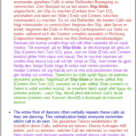
aneinander gereihten Calls in einer fließenden Bewegung zu
vermischen. Zum Beispiel ist es bei einem
Slip-Slide
ungeschickt, ein Slip zu machen (Centers Arm Turn 1/2),
anzuhalten und dann ein Slide ( Ends und Centers rutschen
voreinander) zu machen. Es ist viel fließender, die beiden Calls wie
folgt miteinander zu vermischen: beginne den Slip, aber bevor er
endet, beginnen die Ends in Richtung Centerposition zur Seite zu
treten, während sich die Centers vorwärts auswärts in Richtung
Endposition bewegen, bevor sie ihre Drehung vervollständigen.
Dansare bör kunna smälta ihop två call efter varandra till en mjuk
rörelse. Till exempel, på en
Slip-Slide
, är det klumpigt att göra en
Slip (Centers Arm Turn 1/2), paus, sen en Slide (Ends och Centers
bredvid glider förbi näsa mot näsa). Det är mycket mjukare att
smälta ihop dessa två call så här: börja en Slip, men innan du gjort
färdig den, börjar Ends stiga åt sidan mot center positionen,
medan Centers rör sig framåt och ut mot end positionen innan de
gör färdigt sin vridning.
Tanečníci by měli spojit figury do jednoho
plynulého pohybu. Například při
Slip-Slide
je divné udělat Slip
(Centers Arm Turn 1/2), zastavit se a pak udělat Slide (centers si
čelem k sobě vymění místa). Je mnohem lepší spojit obě figury do
jednoho pohybu - začít Slip, těsně před dokončení začít úkrok
stranou (centers ven, koncoví dovnitř) a dostoupit do koncové
pozice.
The entire floor of dancers often verbally repeats these calls as
they are dancing. This verbalization helps everyone remember
which call to do next.
Die gesamten Tänzer wiederholen oft
mündlich diese Calls, während sie tanzen. Dieses Aufsagen hilft
jedem, sich zu erinnern, welcher Call als nächstes zu machen ist.
Hela golvet med dansare repeterar verbalt dessa call medan de