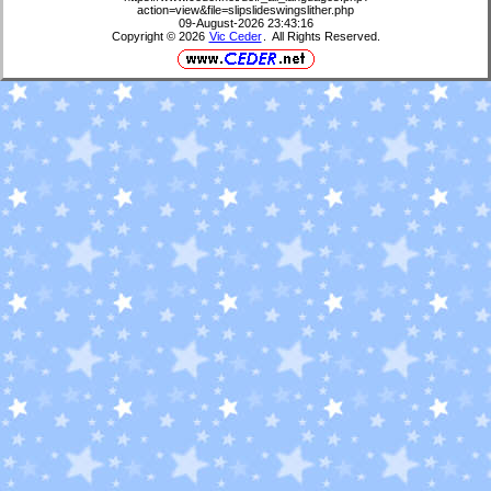
action=view&file=slipslideswingslither.php
09-August-2026 23:43:16
Copyright © 2026
Vic Ceder
. All Rights Reserved.