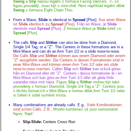
Swing
a
Slip
nejsou legální z formace Facing Dancers. Ti, co
figuru provádějí, musí být v mini-vlně. Není například legální dělat
Swing
z formace Eight Chain Thru.
From a Wave,
Slide
is identical to
Spread
[Plus].
Aus einer Wave
ist
Slide
identisch zu
Spread
[Plus].
Från en Wave, är
Slide
identiskt med
Spread
[Plus].
Z formace Wave je
Slide
totéž co
Spread
[Plus].
The calls
Slip
and
Slither
can also be done from a Diamond,
Single 1/4 Tag, or a "Z". The Centers in these formations are in a
Mini-Wave and can do an Arm Turn 1/2 or a slide nose-to-nose.
Die Calls
Slip
und
Slither
können aus einem Diamond oder einem
"Z" ausgeführt werden. Die Centers in diesen Formationen sind in
einer Mini-Wave und können einen Arm Turn 1/2 oder ein slide
nose-to-nose machen.
Callen
Slip
och
Slither
kan också göras
från en Diamond eller ett "Z". Centers i dessa formationer är i en
Mini-Wave och kan göra en Arm Turn 1/2 eller att glida förbi
varandra näsa mot näsa.
Figury
Slip
a
Slither
mohou být také
provedeny z formací Diamond, Single 1/4 Tag a "Z". Centers jsou
v těchto formacích v Mini-Wave a mohou dělat Arm Turn 1/2 nebo
si čelem k sobě vyměnit místa.
Many combinations are already calls. E.g.,
Viele Kombinationen
sind schon Calls. Z.B.,
Mnoho kombinací už jsou samostatné
figury. Např.:
Slip-Slide:
Centers Cross Run