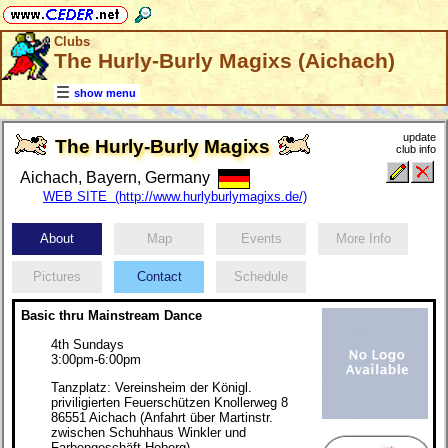
Clubs
The Hurly-Burly Magixs (Aichach)
show menu
update
The Hurly-Burly Magixs
club info
Aichach, Bayern, Germany
WEB SITE (http://www.hurlyburlymagixs.de/)
About
Map
Events
More Info
Pictures
Contact
Schedule
Basic thru Mainstream Dance
4th Sundays
3:00pm-6:00pm
Tanzplatz: Vereinsheim der Königl.
priviligierten Feuerschützen Knollerweg 8
86551 Aichach (Anfahrt über Martinstr.
zwischen Schuhhaus Winkler und
Farbengeschäft Hoberg)