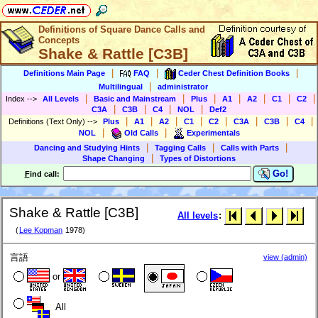
Definitions of Square Dance Calls and
Concepts
Shake & Rattle [C3B]
|
|
|
Definitions Main Page
FAQ
Ceder Chest Definition Books
|
Multilingual
administrator
|
|
|
|
|
|
|
Index
-->
All Levels
Basic and Mainstream
Plus
A1
A2
C1
C2
|
|
|
|
C3A
C3B
C4
NOL
Def2
|
|
|
|
|
|
|
|
Definitions (Text Only)
-->
Plus
A1
A2
C1
C2
C3A
C3B
C4
|
|
NOL
Old Calls
Experimentals
|
|
|
Dancing and Studying Hints
Tagging Calls
Calls with Parts
|
Shape Changing
Types of Distortions
Go!
F
ind call:
Shake & Rattle [C3B]
All levels
:
(
Lee Kopman
1978)
言語
view (admin)
or
All