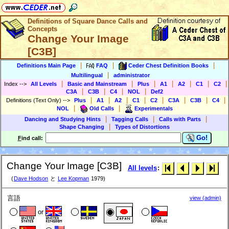
Definitions of Square Dance Calls and
Concepts
Change Your Image
[C3B]
|
|
|
Definitions Main Page
FAQ
Ceder Chest Definition Books
|
Multilingual
administrator
|
|
|
|
|
|
|
Index
-->
All Levels
Basic and Mainstream
Plus
A1
A2
C1
C2
|
|
|
|
C3A
C3B
C4
NOL
Def2
|
|
|
|
|
|
|
|
Definitions (Text Only)
-->
Plus
A1
A2
C1
C2
C3A
C3B
C4
|
|
NOL
Old Calls
Experimentals
|
|
|
Dancing and Studying Hints
Tagging Calls
Calls with Parts
|
Shape Changing
Types of Distortions
Go!
F
ind call:
Change Your Image [C3B]
All levels
:
(
Dave Hodson
と
Lee Kopman
1979)
言語
view (admin)
or