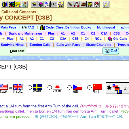
e Calls and Concepts
gy CONCEPT [C3B]
|
|
|
|
s Main Page
FAQ
Ceder Chest Definition Books
Multilingual
admin
|
|
|
|
|
|
|
|
|
ls
Basic and Mainstream
Plus
A1
A2
C1
C2
C3A
C3B
C
|
|
|
|
|
|
|
|
|
)
-->
Plus
A1
A2
C1
C2
C3A
C3B
C4
NOL
Old Calls
|
|
|
|
 Studying Hints
Tagging Calls
Calls with Parts
Shape Changing
Types o
Go!
F
ind call:
CEPT [C3B]
or
Al
act a 1/4 turn from the first Arm Turn of the call.
{anything}
コールを行いますが,
anything}
callet, men ta bort en 1/4 turn från den första Arm Turn i callet.
Prov
normálním provedení.
做 {任何口令} , 但做第一个 Arm Turn 时减少一个 1/4.