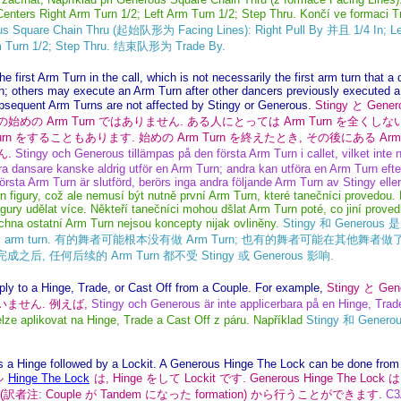
 Centers Right Arm Turn 1/2; Left Arm Turn 1/2; Step Thru. Končí ve formaci T
quare Chain Thru (起始队形为 Facing Lines): Right Pull By 并且 1/4 In; Lef
rm Turn 1/2; Step Thru. 结束队形为 Trade By.
e first Arm Turn in the call, which is not necessarily the first arm turn that
 others may execute an Arm Turn after other dancers previously executed a di
bsequent Arm Turns are not affected by Stingy or Generous.
Stingy と Gen
めの Arm Turn ではありません. ある人にとっては Arm Turn を全くし
Turn をすることもあります. 始めの Arm Turn を終えたとき, その後にある Arm T
ん.
Stingy och Generous tillämpas på den första Arm Turn i callet, vilket inte
a dansare kanske aldrig utför en Arm Turn; andra kan utföra en Arm Turn efter
örsta Arm Turn är slutförd, berörs inga andra följande Arm Turn av Stingy ell
rn figury, což ale nemusí být nutně první Arm Turn, které tanečníci provedou.
gury udělat více. Někteří tanečníci mohou dšlat Arm Turn poté, co jiní provedl
hna ostatní Arm Turn nejsou koncepty nijak ovliněny.
Stingy 和 Genero
m turn. 有的舞者可能根本没有做 Arm Turn; 也有的舞者可能在其他舞者做了
n 完成之后, 任何后续的 Arm Turn 都不受 Stingy 或 Generous 影响.
ly to a Hinge, Trade, or Cast Off from a Couple. For example,
Stingy と G
は使いません. 例えば,
Stingy och Generous är inte applicerbara på en Hinge, Trade 
lze aplikovat na Hinge, Trade a Cast Off z páru. Například
Stingy 和 Gener
s a Hinge followed by a Lockit. A Generous Hinge The Lock can be done from 
ル
Hinge The Lock
は, Hinge をして Lockit です. Generous Hinge The Lock 
s (訳者注: Couple が Tandem になった formation) から行うことができます.
C3