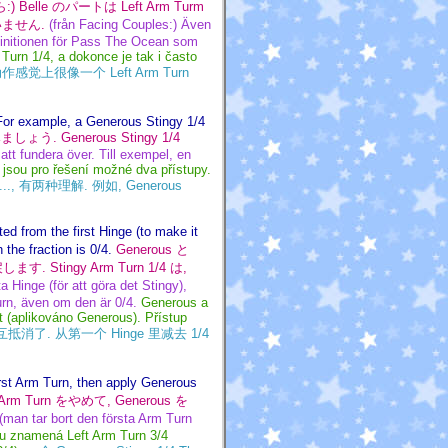
elle のパートは Left Arm Turm
いません.
(från Facing Couples:) Även
efinitionen för Pass The Ocean som
Turn 1/4, a dokonce je tak i často
 的动作感觉上很像一个 Left Arm Turn
 For example, a Generous Stingy 1/4
ょう. Generous Stingy 1/4
att fundera över. Till exempel, en
jsou pro řešení možné dva přístupy.
)..., 有两种理解. 例如, Generous
ed from the first Hinge (to make it
the fraction is 0/4.
Generous と
 Stingy Arm Turn 1/4 は,
 Hinge (för att göra det Stingy),
urn, även om den är 0/4.
Generous a
t (aplikováno Generous). Přístup
y 相互抵消了. 从第一个 Hinge 里减去 1/4
first Arm Turn, then apply Generous
の Arm Turn をやめて, Generous を
(man tar bort den första Arm Turn
ru znamená Left Arm Turn 3/4