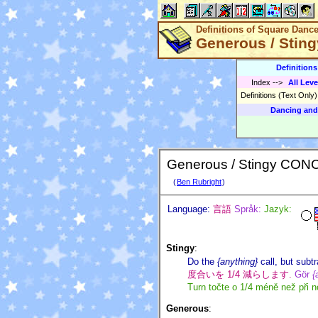
Definitions of Square Danc
Generous / Stin
Definition
Index
-->
All Leve
Definitions (Text Only
Dancing and
Generous / Stingy CON
(
Ben Rubright
)
Language:
言語
Språk:
Jazyk:
Stingy
:
Do the
{anything}
call, but subtr
度合いを 1/4 減らします.
Gör
{
Turn točte o 1/4 méně než při 
Generous
: