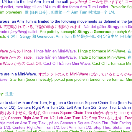
 1/4 turn to the first Arm Turn of the call.
{anything}
コールを行いますが, コール
g}
callet, men lägg till en 1/4 turn till den första Arm Turn i callet.
Proveďte fig
ním provedení.
做 {任何口令} , 但做第一个 Arm Turn 时增加一个 1/4.
erous
, an Arm Turn is limited to the following movements as defined in the
{a
ルで定義されている, 下記の動きに制限されます:
När det gäller
Stingy
och
G
erade i
{anything}
callet:
Pro potřeby konceptů
Stingy
a
Generous
je pohyb Ar
ách:
针对于 Stingy 和 Generous, Arm Turn 指的是{任何口令} 定义中的下列动
-Wave からの Hinge.
Hinge från en Mini-Wave.
Hinge z formace Mini-Wave.
在 
-Wave からの Trade.
Trade från en Mini-Wave.
Trade z formace Mini-Wave.
在 
ni-Wave からの Cast Off.
Cast Off från en Mini-Wave.
Cast Off z formace Mi
rs are in a Mini-Wave.
オポジットの人と Mini-Wave になっているところからの St
Wave.
Star turn (točení hvězdy), pokud jsou protilehlí tanečníci ve formaci Mi
ky:
注意:
ve to start with an Arm Turn; E.g., on a Generous Square Chain Thru (from Fa
ead of 1/2); Centers Right Arm Turn 1/2; Left Arm Turn 1/2; Step Thru. Ends in
ません; 例えば, Generous Square Chain Thru (向かい合った Line からの) で
に); Centers Right Arm Turn 1/2; Left Arm Turn 1/2; Step Thru をします. 
örja med en Arm Turn; T.ex., på en Generous Square Chain Thru (från Facing L
 för 1/2); Centers Right Arm Turn 1/2; Left Arm Turn 1/2; Step Thru. Slutar i en
ačínat; Například při Generous Square Chain Thru (z formace Facing Lines): 