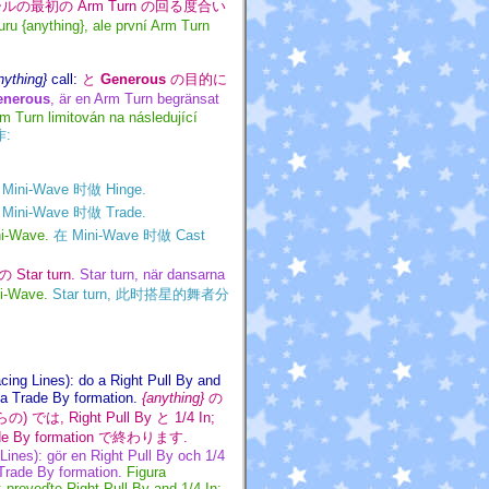
の最初の Arm Turn の回る度合い
uru {anything}, ale první Arm Turn
nything}
call:
と
Generous
の目的に
enerous
, är en Arm Turn begränsat
m Turn limitován na následující
作:
Mini-Wave 时做 Hinge.
Mini-Wave 时做 Trade.
ni-Wave.
在 Mini-Wave 时做 Cast
ar turn.
Star turn, när dansarna
ni-Wave.
Star turn, 此时搭星的舞者分
cing Lines): do a Right Pull By and
 a Trade By formation.
{anything}
の
は, Right Pull By と 1/4 In;
Trade By formation で終わります.
ines): gör en Right Pull By och 1/4
 Trade By formation.
Figura
proveďte Right Pull By and 1/4 In;