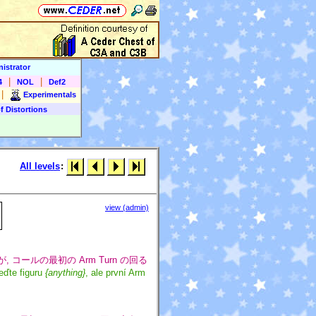
istrator
|
|
4
NOL
Def2
|
Experimentals
f Distortions
All levels
:
view (admin)
l
 コールの最初の Arm Turn の回る
eďte figuru
{anything}
, ale první Arm