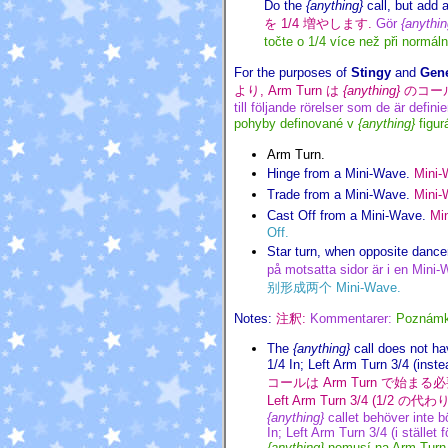
Do the
{anything}
call, but add a
を 1/4 増やします.
Gör
{anythin
točte o 1/4 více než při normál
For the purposes of
Stingy
and
Gen
より, Arm Turn は
{anything}
のコー
till följande rörelser som de är defini
pohyby definované v
{anything}
figur
Arm Turn.
Hinge from a Mini-Wave.
Mini
Trade from a Mini-Wave.
Mini
Cast Off from a Mini-Wave.
Mi
Off.
Star turn, when opposite dance
på motsatta sidor är i en Mini-
别形成两个 Mini-Wave.
Notes:
注釈:
Kommentarer:
Poznám
The
{anything}
call does not ha
1/4 In; Left Arm Turn 3/4 (inst
コールは Arm Turn で始まる必要はあり
Left Arm Turn 3/4 (1/2 の代わり
{anything}
callet behöver inte b
In; Left Arm Turn 3/4 (i stället
{anything}
nemusí na Arm Turn z