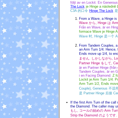
följt av en Lockit. En Generou
The Lock
je Hinge a následně
C3A 的口令
Hinge The Lock
是一
From a Wave, a Hinge is 
Wave から, Hinge は Ar
Från en Wave, är en Hing
formace Wave je Hinge A
Wave 时, Hinge 是一个 Ar
From Tandem Couples, a H
an Arm Turn 1/4. Hence, 
Ends move up 1/4, to end
ません. しかしながら, Lockit
Partner Hinge をして, C
är en Partner Hinge (från 
Tandem Couples, är en Ge
i en Facing Diamond.
Z f
Lockit je Arm Turn 1/4.
Arm Turn 1/2, Ends move
Couple), Generous 不适
是 Partner Hinge 后接 C
If the first Arm Turn of the cal
the Diamond. The caller may use
もし, コールの始めの Arm Tur
Strip the Diamond のよう