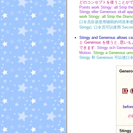
どのコンセプトを使うことがで
Points work Stingy: all Strip t
Stingy eller Generous skall app
work Stingy: all Strip the Diam
口令员应该使用辅助的词语来使其变得明确: 例如
Stingy). 口令员可以使用 Seco
Stingy and Generous allows ca
と Generous を使うと, 思いもよ
できます.
Stingy och Generous 
Motion.
Stingy a Generous umo
Stingy 和 Generous 可以使口
Generou
befor
の
Stingy