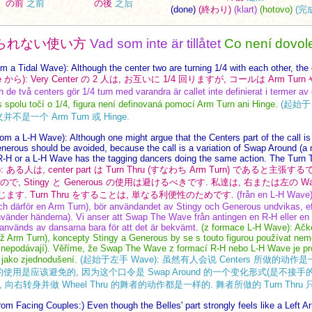
の前
之前
の後
之后
(done)
(終わり)
(klart)
(hotovo)
(完
られない使い方
Vad som inte är tillåtet
Co není dovol
om a Tidal Wave): Although the center two are turning 1/4 with each other, the c
ave から): Very Center の 2 人は, お互いに 1/4 回りますが, コールは Arm 
 de två centers gör 1/4 turn med varandra är callet inte definierat i termer av
s spolu točí o 1/4, figura není definovaná pomocí Arm Turn ani Hinge.
(起始于 T
是一个 Arm Turn 或 Hinge.
rom a L-H Wave): Although one might argue that the Centers part of the call 
nerous should be avoided, because the call is a variation of Swap Around (a 
-H or a L-H Wave has the tagging dancers doing the same action. The Turn T
: ある人は, center part は Turn Thru (すなわち Arm Turn) であると主張す
Stingy と Generous の使用は避けるべきです. 私達は, 右または左の Wave か
す. Turn Thru をすることは, 単なる利便性のためです.
(från en L-H Wave
(och därför en Arm Turn), bör användandet av Stingy och Generous undvikas, e
använder händerna). Vi anser att Swap The Wave från antingen en R-H eller 
används av dansarna bara för att det är bekvämt.
(z formace L-H Wave): Ačk
íž Arm Turn), koncepty Stingy a Generous by se s touto figurou používat neměl
e nepodávají). Věříme, že Swap The Wave z formací R-H nebo L-H Wave je p
 jako zjednodušení.
(起始于左手 Wave): 虽然有人会说 Centers 所做的动作是一个
nerous 的使用是应该避免的, 因为这个口令是 Swap Around 的一个变化形式(是不接手的
向右转身并做 Wheel Thru 的舞者的动作都是一样的. 舞者所做的 Turn Thr
from Facing Couples:) Even though the Belles' part strongly feels like a Left A