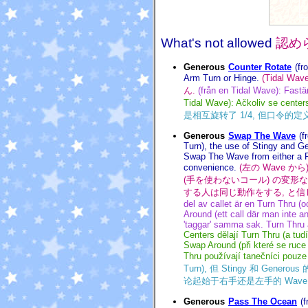
What's not allowed
認め
Generous
Counter Rotate
(fr
Arm Turn or Hinge.
(Tidal W
ん.
(från en Tidal Wave): Fastän
Tidal Wave): Ačkoliv se center
是相互旋转了 1/4, 但口令的定义并不
Generous
Swap The Wave
(f
Turn), the use of Stingy and Ge
Swap The Wave from either a R
convenience.
(左の Wave から)
(手を使わないコール) の変形なので, 
する人は同じ動作をする, と信じま
del av callet är en Turn Thru 
Around (ett call där man inte 
'taggar' samma sak. Turn Thru 
Centers dělají Turn Thru (a tud
Swap Around (při které se ruc
Thru používají tanečníci pouze
Turn), 但 Stingy 和 Ge
论起始于右手还是左手的 Wave, 
Generous
Pass The Ocean
(