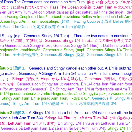
n of Pass The Ocean does not contain an Arm Turn.
(向かい合ったカップルから:) B
のように踊られていますが, Pass The Ocean の定義は Arm Turn を含んで
 en Left Arm Turn 1/4 och oftast dansas på det sättet, så finns det inget i d
ace Facing Couples:) I kduž se část prováděná Belles velmi podobá Left Arm 
Ocean figuru Arm Turn neobsahuje.
(起始于 Facing Couples:) 虽然 Belles
ass The Ocean 的定义并没有 Arm Turn 的动作.
Stingy (e.g., Generous Stingy 1/4 Thru)... There are two cases to consider.
の組み合わせに関して(例えば, Generous Stingy 1/4 Thru)... 2 つの事例を考えてみまし
era Generous och Stingy (t.ex., Generous Stingy 1/4 Thru)... Det finns två fall 
 vzájemném kombinování Generous a Stingy (např. Generous Stingy 1/4 Thru) 
4 Thru:
至于结合起来的 Generous 和 Stingy (例如, Generous Stingy 1/4 Thru
ístup 1
理解 1.
Generous and Stingy cancel each other out. A 1/4 is subtract
to make it Generous). A Stingy Arm Turn 1/4 is still an Arm Turn, even though 
. Stingy で始めの Hinge から 1/4 を減らし, Generous で増やして元へ戻します.
Turn です.
Generous och Stingy tar ut varandra. En 1/4 dras bort från den första
a (för att göra det Generous). En Stingy Arm Turn 1/4 är fortfarande en Arm T
. 1/4 je odstraněna z prvního Hinge (aplikováno Stingy) a pak je vráceno zpě
 Stingy Arm Turn 1/4 je pořád Arm Trun, i když o 0/4.
Generous 和 Sting
erous). Stingy Arm Turn 1/4 仍然是 Arm Turn, 尽管旋转的角度是 0/4.
ístup 2
理解 2.
A Stingy 1/4 Thru is a Left Arm Turn 3/4 (you leave off the 
iving a Left Arm Turn 3/4).
Stingy 1/4 Thru は Left Arm Turn 3/4 です (始め
はめ, Left Arm Turn 3/4 とします).
En Stingy 1/4 Thru är en Left Arm Turn 3/4 
 Generous på Left Arm Turn 1/2 så man får Left Arm Turn 3/4).
Stingy 1/4 Th