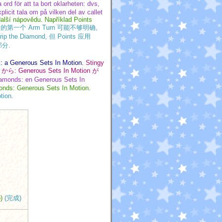
 ord för att ta bort oklarheten: dvs,
licit tala om på vilken del av callet
další nápovědu. Například Points
第一个 Arm Turn 可能不够明确,
 the Diamond, 但 Points 应用
部分.
: a Generous Sets In Motion.
Stingy
Generous Sets In Motion が
 Diamonds: en Generous Sets In
onds: Generous Sets In Motion.
ion.
)
(完成)