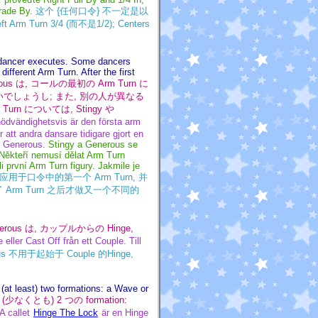
rade By.
这个 {任何口令} 不一定是以
t Arm Turn 3/4 (而不是1/2); Centers
 a dancer executes. Some dancers
fferent Arm Turn. After the first
erous は, コールの最初の Arm Turn に
ないでしょうし; また, 別の人が異なる
urn については, Stingy や
 nödvändighetsvis är den första arm
 att andra dansare tidigare gjort en
er Generous.
Stingy a Generous se
 Někteří nemusí dělat Arm Turn
i první Arm Turn figury. Jakmile je
us 是应用于口令中的第一个 Arm Turn, 并
 Arm Turn 之后才做又一个不同的
enerous は, カップルからの Hinge,
eller Cast Off från ett Couple. Till
ous 不用于起始于 Couple 的Hinge,
(at least) two formations: a Wave or
は (少なくとも) 2 つの formation:
A callet
Hinge The Lock
är en Hinge