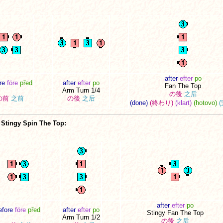
after
efter
po
re
före
před
after
efter
po
Fan The Top
Arm Turn 1/4
の後
之后
の前
之前
の後
之后
(done)
(終わり)
(klart)
(hotovo)
Stingy Spin The Top:
after
efter
po
efore
före
před
after
efter
po
Stingy Fan The Top
Arm Turn 1/2
の後
之后