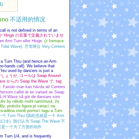
成)
eno
不适用的情况
all is not defined in terms of an
Turn や Hinge の言葉で定義されていませ
 en Arm Turn eller Hinge.
(z formace
idal Wave): 尽管两位 Very Centers
is a Turn Thru (and hence an Arm
no-hands call). We believe that
hru used by dancers is just a
るでしょうが, コールは Swap Around
らの Swap the Wave で, tag
): Fastän man kan hävda att Centers
ftersom callet är en variant av Swap
en L-H Wave så gör de dansare som
oliv by někdo mohl namítnout, že
y, protože figura je variací na
rováděna steně pomocí tagu a Turn
 Turn Thru (因此也就是一个 Arm
口令). 我们认为 Swap The Wave 不
u 只是一个为了方便的动作.
rm Turn 1/4, and is frequently