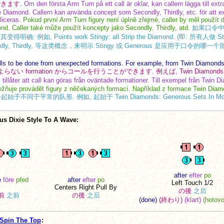
きます.
Om den första Arm Turn på ett call är oklar, kan callern lägga till extra
he Diamond. Callern kan använda concept som Secondly, Thirdly, etc. för att exp
liceras.
Pokud první Arm Turn figury není úplně zřejmé, caller by měl použít 
ond. Caller také může použít koncepty jako Secondly, Thirdly, atd.
如果口令中的
, Points work Stingy: all Strip the Diamond. (即: 所有人做 Strip
ndly, Thirdly, 等这类概念，来明示 Stingy 或 Generous 是应用于口令的哪一个
lls to be done from unexpected formations. For example, from Twin Diamonds
らない formation からコールを行うことができます. 例えば, Twin Diamonds から: 
tillåter att call kan göras från oväntade formationer. Till exempel från Twin
žňuje provádět figury z něčekaných formací. Například z formace Twin Diam
令起始于不同于平常的队形. 例如, 起始于 Twin Diamonds: Generous Sets In Mot
s Dixie Style To A Wave:
after
efter
po
e
före
před
after
efter
po
Left Touch 1/2
Centers Right Pull By
の後
之后
前
之前
の後
之后
(done)
(終わり)
(klart)
(hotovo
Spin The Top
: