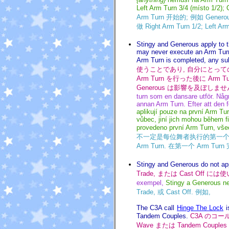
Left Arm Turn 3/4 (místo 1/2);
Arm Turn 开始的; 例如 Generous S
做 Right Arm Turn 1/2; Left A
Stingy and Generous apply to th
may never execute an Arm Turn;
Arm Turn is completed, any su
使うことであり, 自分にとっての始
Arm Turn を行った後に Arm 
Generous は影響を及ぼしませ
turn som en dansare utför. Någr
annan Arm Turn. Efter att den f
aplikují pouze na první Arm Tu
vůbec, jiní jich mohou během fi
provedeno první Arm Turn, všec
不一定是每位舞者执行的第一个 ar
Arm Turn. 在第一个 Arm Tur
Stingy and Generous do not app
Trade, または Cast Off に
exempel,
Stingy a Generous ne
Trade, 或 Cast Off. 例如,
The C3A call
Hinge The Lock
i
Tandem Couples.
C3A のコー
Wave または Tandem Couple