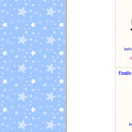
befo
Finally
b