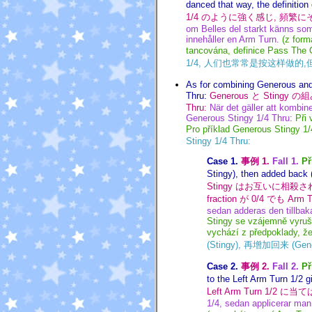
danced that way, the definitio
1/4 のように強く感じ, 頻繁にそ
om Belles del starkt känns som
innehåller en Arm Turn.
(z form
tancována, definice Pass The 
1/4, 人们也常常是按这样做的,但 P
As for combining Generous and 
Thru:
Generous と Stingy 
Thru:
När det gäller att kombin
Generous Stingy 1/4 Thru:
Při
Pro příklad Generous Stingy 1/
Stingy 1/4 Thru:
Case 1.
事例 1.
Fall 1.
Př
Stingy), then added back (
Stingy はお互いに相殺されます
fraction が 0/4 でも Arm 
sedan adderas den tillbak
Stingy se vzájemně vyruší
vychází z předpoklady, že
(Stingy), 再增加回来 (Gen
Case 2.
事例 2.
Fall 2.
Př
to the Left Arm Turn 1/2 g
Left Arm Turn 1/2 に当て
1/4, sedan applicerar man