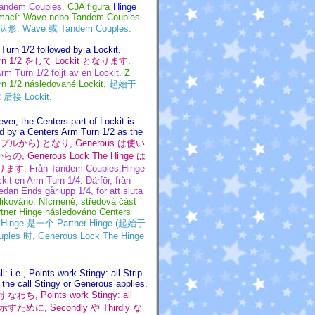
 Tandem Couples.
C3A figura
Hinge
ormací: Wave nebo Tandem Couples.
形: Wave 或 Tandem Couples.
urn 1/2 followed by a Lockit.
urn 1/2 をして Lockit となります.
m Turn 1/2 följt av en Lockit.
Z
n 1/2 následované Lockit.
起始于
 后接 Lockit.
er, the Centers part of Lockit is
d by a Centers Arm Turn 1/2 as the
 (カップルから) となり, Generous は使い
, Generous Lock The Hinge は
終わります.
Från Tandem Couples,Hinge
kit en Arm Turn 1/4. Därför, från
an Ends går upp 1/4, för att sluta
likováno. NIcméně, středová část
tner Hinge následováno Centers
Hinge 是一个 Partner Hinge (起始于
es 时, Generous Lock The Hinge
: i.e., Points work Stingy: all Strip
 the call Stingy or Generous applies.
ints work Stingy: all
めに, Secondly や Thirdly な