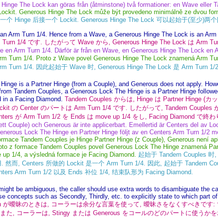
s Hinge The Lock kan göras från (åtminstone) två formationer: en Wave eller
 Lockit. Generous Hinge The Lock může být provedeno minimálně ze dvou f
个 Hinge 后接一个 Lockit. Generous Hinge The Lock 可以起始于(至少)两个队
an Arm Turn 1/4. Hence from a Wave, a Generous Hinge The Lock is an Arm T
m Turn 1/4 です. したがって Wave から, Generous Hinge The Lock は Arm T
e en Arm Turn 1/4. Därför är från en Wave, en Generous Hinge The Lock en Ar
rm Turn 1/4. Proto z Wave povel Generous Hinge The Lock znamená Arm Tur
m Turn 1/4. 因此起始于 Wave 时, Generous Hinge The Lock 是 Arm Turn 1/2
inge is a Partner Hinge (from a Couple), and Generous does not apply. Howev
from Tandem Couples, a Generous Lock The Hinge is a Partner Hinge followe
 in a Facing Diamond.
Tandem Couples からは, Hinge は Partner Hinge
 の Center のパートは Arm Turn 1/4 です. したがって, Tandem Couples からの
enters が Arm Turn 1/2 を Ends は move up 1/4 をし, Facing Diamond で
ett Couple) och Generous är inte applicerbart. Emellertid är Centers del av Loc
nerous Lock The Hinge en Partner Hinge följt av en Centers Arm Turn 1/2 med
ormace Tandem Couples je Hinge Partner Hinge (z Couple), Generous není ap
 Poto z formace Tandem Couples povel Generous Lock The Hinge znamená Par
 up 1/4, a výsledná formace je Facing Diamond.
起始于 Tandem Couples 时, 
用. 然而, Centers 所做的 Lockit 是一个 Arm Turn 1/4. 因此, 起始于 Tandem Coupl
enters Arm Turn 1/2 以及 Ends 补位 1/4, 结束队形为 Facing Diamond.
l might be ambiguous, the caller should use extra words to disambiguate the call
 concepts such as Secondly, Thirdly, etc. to explicitly state to which part of
n が曖昧のときは, コーラーは余分な言葉を使って, 曖昧さをなくすべきです: すなわち, Po
です. また, コーラーは, Stingy または Generous をコールのどのパートに使うかを示すた