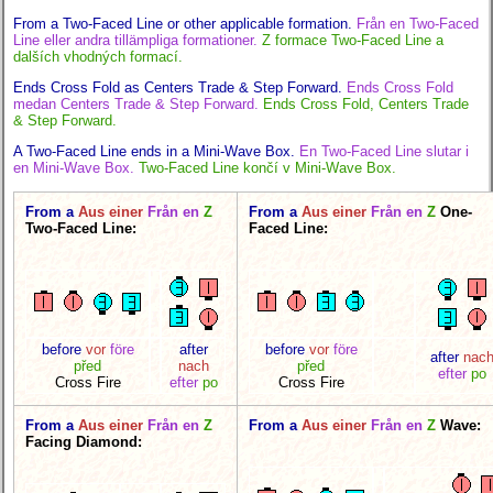
From a Two-Faced Line or other applicable formation.
Från en Two-Faced
Line eller andra tillämpliga formationer.
Z formace Two-Faced Line a
dalších vhodných formací.
Ends Cross Fold as Centers Trade & Step Forward.
Ends Cross Fold
medan Centers Trade & Step Forward.
Ends Cross Fold, Centers Trade
& Step Forward.
A Two-Faced Line ends in a Mini-Wave Box.
En Two-Faced Line slutar i
en Mini-Wave Box.
Two-Faced Line končí v Mini-Wave Box.
From a
Aus einer
Från en
Z
From a
Aus einer
Från en
Z
One-
Two-Faced Line:
Faced Line:
before
vor
före
after
before
vor
före
after
nac
před
nach
před
efter
po
Cross Fire
efter
po
Cross Fire
From a
Aus einer
Från en
Z
From a
Aus einer
Från en
Z
Wave:
Facing Diamond: