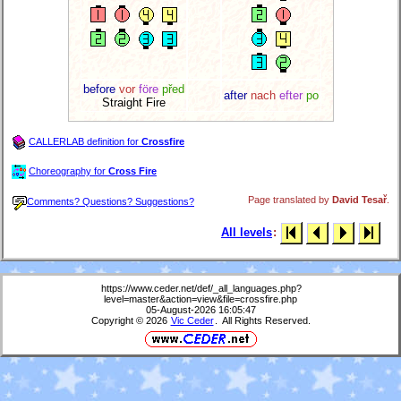
before
vor
före
před
after
nach
efter
po
Straight Fire
CALLERLAB definition for
Crossfire
Choreography for
Cross Fire
Page translated by
David Tesař
.
Comments? Questions? Suggestions?
All levels
:
https://www.ceder.net/def/_all_languages.php?
level=master&action=view&file=crossfire.php
05-August-2026 16:05:47
Copyright © 2026
Vic Ceder
. All Rights Reserved.