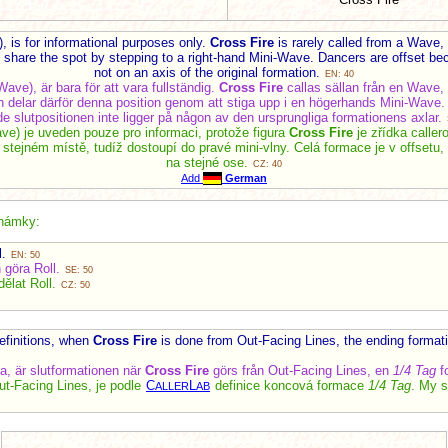
 is for informational purposes only.
Cross Fire
is rarely called from a Wave,
share the spot by stepping to a right-hand Mini-Wave. Dancers are offset be
not on an axis of the original formation.
EN: 40
ave), är bara för att vara fullständig.
Cross Fire
callas sällan från en Wave, 
delar därför denna position genom att stiga upp i en högerhands Mini-Wave. D
de slutpositionen inte ligger på någon av den ursprungliga formationens axlar.
ve) je uveden pouze pro informaci, protože figura
Cross Fire
je zřídka caller
 stejném místě, tudíž dostoupí do pravé mini-vlny. Celá formace je v offsetu,
na stejné ose.
CZ: 40
Add
German
námky:
l.
EN: 50
 göra Roll.
SE: 50
ělat Roll.
CZ: 50
efinitions, when
Cross Fire
is done from Out-Facing Lines, the ending format
na, är slutformationen när
Cross Fire
görs från Out-Facing Lines, en
1/4 Tag
fo
t-Facing Lines, je podle
C
L
definice koncová formace
1/4 Tag
. My 
ALLER
AB