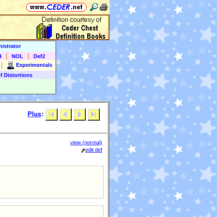
istrator
|
|
4
NOL
Def2
|
Experimentals
f Distortions
Plus
:
view (normal)
edit def