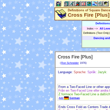
Definitions of Square Danc
Cross Fire [Plus]
Definition
Index
-->
All Leve
Definitions (Text Only
Dancing and
Cross Fire [Plus]
(
Ron Schneider
1976)
Language:
Sprache:
Språk:
Jazyk:
From a Two-Faced Line or other appl
Från en Two-Faced Line eller andra t
Z formace Two-Faced Line a dalšíc
Add
German
Ends Cross Fold as Centers Trade 