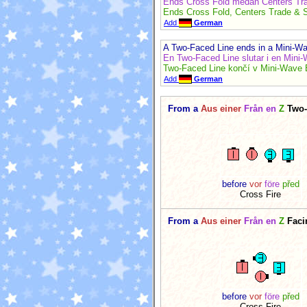
Ends Cross Fold medan Centers Tr
Ends Cross Fold, Centers Trade & 
Add
German
A Two-Faced Line ends in a Mini-W
En Two-Faced Line slutar i en Min
Two-Faced Line končí v Mini-Wave
Add
German
From a
Aus einer
Från en
Z
Two-
before
vor
före
před
Cross Fire
From a
Aus einer
Från en
Z
Faci
before
vor
före
před
Cross Fire