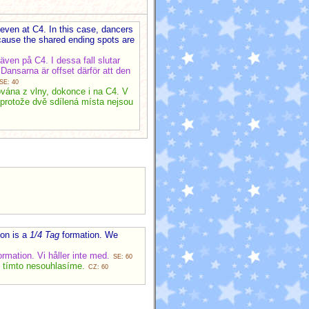
 even at C4. In this case, dancers
cause the shared ending spots are
även på C4. I dessa fall slutar
ansarna är offset därför att den
SE: 40
ována z vlny, dokonce i na C4. V
 protože dvě sdílená místa nejsou
ion is a
1/4 Tag
formation. We
rmation. Vi håller inte med.
SE: 60
s tímto nesouhlasíme.
CZ: 60