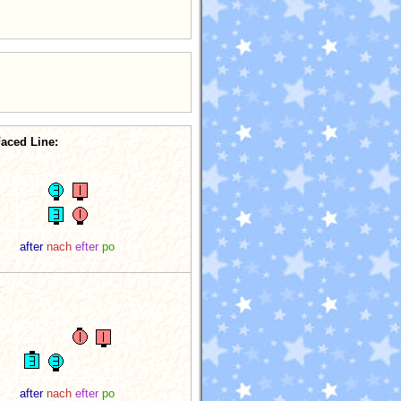
aced Line:
after
nach
efter
po
:
after
nach
efter
po