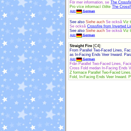
För mer information, se
The Crossfi
Pro více informací čtěte
The Crossf
Add
German
See also
Siehe auch
Se också
Viz 
Se också
Crossfire from Inverted Li
See also
Siehe auch
Se också
Viz 
Add
German
Straight Fire
[C4]
:
From Parallel Two-Faced Lines, Fac
as In-Facing Ends Veer Inward. Par
Add
German
Från Parallel Two-Faced Lines, Fac
Cross Fold medan In-Facing Ends Ve
Z formace Parallel Two-Faced Lines
Fold, In-Facing Ends Veer Inward. 