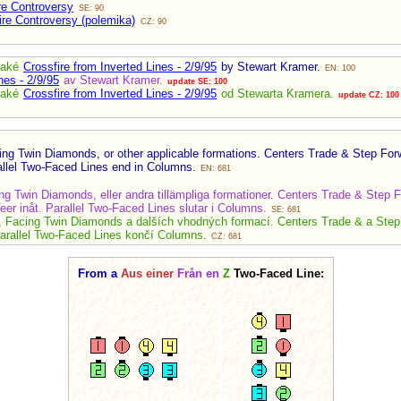
re Controversy
SE: 90
ire Controversy (polemika)
CZ: 90
také
Crossfire from Inverted Lines - 2/9/95
by Stewart Kramer.
EN: 100
nes - 2/9/95
av Stewart Kramer.
update SE: 100
také
Crossfire from Inverted Lines - 2/9/95
od Stewarta Kramera.
update CZ: 100
ing Twin Diamonds, or other applicable formations. Centers Trade & Step Fo
allel Two-Faced Lines end in Columns.
EN: 681
ing Twin Diamonds, eller andra tillämpliga formationer. Centers Trade & Ste
er inåt. Parallel Two-Faced Lines slutar i Columns.
SE: 681
, Facing Twin Diamonds a dalších vhodných formací. Centers Trade & a Ste
Parallel Two-Faced Lines končí Columns.
CZ: 681
From a
Aus einer
Från en
Z
Two-Faced Line: