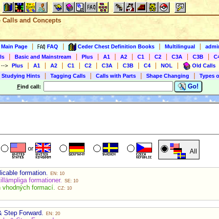
e Calls and Concepts
|
|
|
|
s Main Page
FAQ
Ceder Chest Definition Books
Multilingual
admin
|
|
|
|
|
|
|
|
|
ls
Basic and Mainstream
Plus
A1
A2
C1
C2
C3A
C3B
C
|
|
|
|
|
|
|
|
|
)
-->
Plus
A1
A2
C1
C2
C3A
C3B
C4
NOL
Old Calls
|
|
|
|
 Studying Hints
Tagging Calls
Calls with Parts
Shape Changing
Types o
Go!
F
ind call:
or
All
icable formation.
EN: 10
illämpliga formationer.
SE: 10
h vhodných formací.
CZ: 10
& Step Forward.
EN: 20