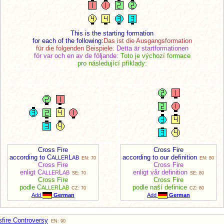
This is the starting formation
for each of the following:
Das ist die Ausgangsformation
für die folgenden Beispiele:
Detta är startformationen
för var och en av de följande:
Toto je výchozí formace
pro následující příklady:
Cross Fire
Cross Fire
according to C
L
according to our definition
ALLER
AB
EN: 70
EN: 80
Cross Fire
Cross Fire
enligt C
L
enligt vår definition
ALLER
AB
SE: 70
SE: 80
Cross Fire
Cross Fire
podle C
L
podle naší definice
ALLER
AB
CZ: 70
CZ: 80
Add
German
Add
German
fire Controversy
EN: 90