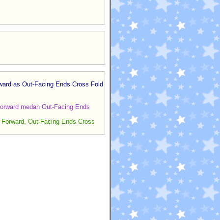
rward as Out-Facing Ends Cross Fold
p Forward medan Out-Facing Ends
p Forward, Out-Facing Ends Cross