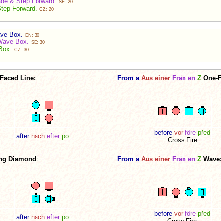
ade & Step Forward.
SE: 20
Step Forward.
CZ: 20
ave Box.
EN: 30
i-Wave Box.
SE: 30
 Box.
CZ: 30
Faced Line:
From a
Aus einer
Från en
Z
One-F
before
vor
före
před
after
nach
efter
po
Cross Fire
ng Diamond:
From a
Aus einer
Från en
Z
Wave
before
vor
före
před
after
nach
efter
po
Cross Fire