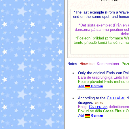
*The last example (From a Wave),
end on the same spot, and hence 
*Det sista exemplet (Från en W
dansarna på samma position och 
dela
*Poslední příklad (z formace Wa
tomto případě končí tanečníci na
Notes:
Hinweise:
Kommentarer:
Poz
Only the original Ends can Rol
Bara de ursprungliga Ends kan
Pouze původní Ends mohou ud
Add
German
According to the
C
L
d
ALLER
AB
disagree.
EN: 60
Enligt
C
L
definitioner
ALLER
AB
Pokud se dělá
Cross Fire
z Ou
Add
German