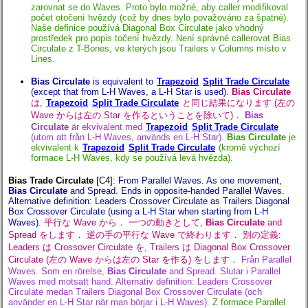
zarovnat se do Waves. Proto bylo možné, aby caller modifikoval
počet otočení hvězdy (což by dnes bylo považováno za špatné).
Naše definice používá Diagonal Box Circulate jako vhodný
prostředek pro popis točení hvězdy. Není správné callerovat Bias
Circulate z T-Bones, ve kterých jsou Trailers v Columns místo v
Lines.
Bias Circulate
is equivalent to
Trapezoid
Split Trade Circulate
(except that from L-H Waves, a L-H Star is used).
Bias Circulate
は,
Trapezoid
Split Trade Circulate
と同じ結果になります (左の
Wave からは左の Star を作るということを除いて)．
Bias
Circulate
är ekvivalent med
Trapezoid
Split Trade Circulate
(utom att från L-H Waves, används en L-H Star).
Bias Circulate
je
ekvivalent k
Trapezoid
Split Trade Circulate
(kromě výchozí
formace L-H Waves, kdy se používá levá hvězda).
Bias Trade Circulate
[C4]
:
From Parallel Waves. As one movement,
Bias Circulate
and Spread. Ends in opposite-handed Parallel Waves.
Alternative definition: Leaders Crossover Circulate as Trailers Diagonal
Box Crossover Circulate (using a L-H Star when starting from L-H
Waves).
平行な Wave から． 一つの動きとして,
Bias Circulate
and
Spread をします． 逆の手の平行な Wave で終わります． 別の定義:
Leaders は Crossover Circulate を, Trailers は Diagonal Box Crossover
Circulate (左の Wave からは左の Star を作る) をします．
Från Parallel
Waves. Som en rörelse,
Bias Circulate
and Spread. Slutar i Parallel
Waves med motsatt hand. Alternativ definition: Leaders Crossover
Circulate medan Trailers Diagonal Box Crossover Circulate (och
använder en L-H Star när man börjar i L-H Waves).
Z formace Parallel