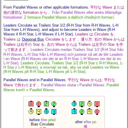
From Parallel Waves or other applicable formations.
平行な Wave または
他の適切な formation から．
Från Parallel Waves eller andra tillämpliga
formationer.
Z formace Parallel Waves a dalších vhodných formací.
Leaders Circulate as Trailers Star 1/2 (R-H Star from R-H Waves, L-H
Star from L-H Waves), and adjust to become Leaders in Wave (R-H
Waves if R-H Star, L-H Waves if L-H Star).
Leaders は Circulate を,
Trailers は
Diagonal Box
Circulate をします． 通り方: 右の Wave からは
Trailers は右手の Star を, 左の Wave からは Trailers は左手の Star を作
って動きます．
Leaders Circulate medan Trailers Star 1/2 (R-H Star från
R-H Waves, L-H Star från L-H Waves) och justerar så att de blir Leaders
i en Wave (R-H Waves om det är en R-H Star, L-H Waves om det är en
L-H Star).
Leaders Circulate, Trailers Star 1/2 (R-H Star z R-H Waves, L-
H Star z L-H Waves), a srovnají se tak, aby se stali Leaders ve Wave
(R-H Waves při R-H Star, L-H Waves při L-H Star).
Parallel Waves end in Parallel Waves.
平行な Wave からは, 平行な
Wave で終わります．
Parallel Waves slutar i Parallel Waves.
Parallel
Waves končí v Parallel Waves.
before
före
před
after
efter
po
Bias Circulate
後