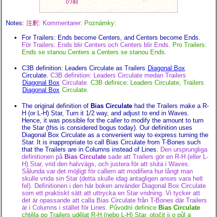
の前
Notes:
注釈:
Kommentarer:
Poznámky:
For Trailers: Ends become Centers, and Centers become Ends.
För Trailers: Ends blir Centers och Centers blir Ends.
Pro Trailers:
Ends se stanou Centers a Centers se stanou Ends.
C3B definition: Leaders Circulate as Trailers
Diagonal Box
Circulate.
C3B definition: Leaders Circulate medan Trailers
Diagonal Box
Circulate.
C3B definice: Leaders Circulate, Trailers
Diagonal Box
Circulate.
The original definition of
Bias Circulate
had the Trailers make a R-
H (or L-H) Star, Turn it 1/2 way, and adjust to end in Waves.
Hence, it was possible for the caller to modify the amount to turn
the Star (this is considered bogus today). Our definition uses
Diagonal Box Circulate as a convenient way to express turning the
Star. It is inappropriate to call Bias Circulate from T-Bones such
that the Trailers are in Columns instead of Lines.
Den ursprungliga
definitionen på
Bias Circulate
sade att Trailers gör en R-H (eller L-
H) Star, vrid den halvvägs, och justera för att sluta i Waves.
Sålunda var det möjligt för callern att modifiera hur långt man
skulle vrida sin Star (detta skulle idag antagligen anses vara helt
fel). Definitionen i den här boken använder Diagonal Box Circulate
som ett praktiskt sätt att uttrycka en Star vridning. Vi tycker att
det är opassande att calla Bias Circulate från T-Bones där Trailers
är i Columns i stället för Lines.
Původní definice
Bias Circulate
chtěla po Trailers udělat R-H (nebo L-H) Star, otočit ji o půl a