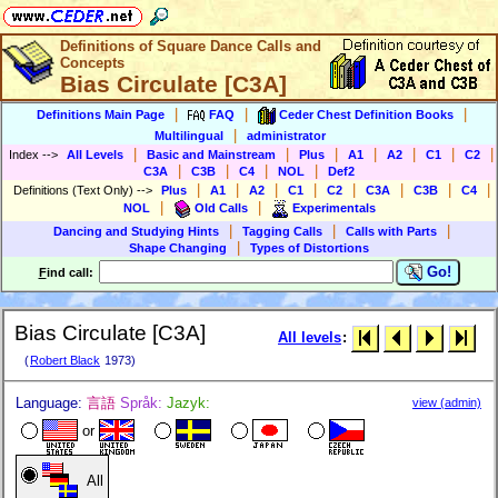
Definitions of Square Dance Calls and
Concepts
Bias Circulate [C3A]
|
|
|
Definitions Main Page
FAQ
Ceder Chest Definition Books
|
Multilingual
administrator
|
|
|
|
|
|
|
Index
-->
All Levels
Basic and Mainstream
Plus
A1
A2
C1
C2
|
|
|
|
C3A
C3B
C4
NOL
Def2
|
|
|
|
|
|
|
|
Definitions (Text Only)
-->
Plus
A1
A2
C1
C2
C3A
C3B
C4
|
|
NOL
Old Calls
Experimentals
|
|
|
Dancing and Studying Hints
Tagging Calls
Calls with Parts
|
Shape Changing
Types of Distortions
Go!
F
ind call:
Bias Circulate [C3A]
All levels
:
(
Robert Black
1973)
Language:
言語
Språk:
Jazyk:
view (admin)
or
All