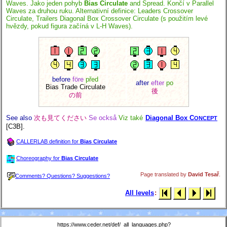
Waves. Jako jeden pohyb
Bias Circulate
and Spread. Končí v Parallel
Waves za druhou ruku. Alternativní definice: Leaders Crossover
Circulate, Trailers Diagonal Box Crossover Circulate (s použitím levé
hvězdy, pokud figura začíná v L-H Waves).
before
före
před
after
efter
po
Bias Trade Circulate
後
の前
See also
次も見てください
Se också
Viz také
Diagonal Box C
ONCEPT
[C3B].
CALLERLAB definition for
Bias Circulate
Choreography for
Bias Circulate
Page translated by
David Tesař
.
Comments? Questions? Suggestions?
All levels
:
https://www.ceder.net/def/_all_languages.php?