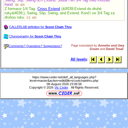
Swing, Slip, Swing och Extend. Slutar i en 3/4 Tag med motsatt
hand.
SE: 420
Z formace 1/4 Tag.
Cross Extend
(&#039;Extend do druhé
ruky&#039;), Swing, Slip, Swing, and Extend. Končí ve 3/4 Tag za
druhou ruku.
CZ: 420
CALLERLAB definition for
Scoot Chain Thru
Choreography for
Scoot Chain Thru
Page translated by
Annette und Uwe
Comments? Questions? Suggestions?
Gruen
and
David Tesař
.
All levels
:
https://www.ceder.net/def/_all_languages.php?
level=master&action=edit&file=scootchainthru.php
08-August-2026 23:06:56
Copyright © 2026
Vic Ceder
. All Rights Reserved.