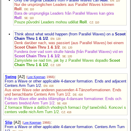
Only the original Leaders from Parallel Waves can
Roll
.
EN: 110
Nur die ursprünglichen Leaders aus Parallel Waves können
Roll
.
DE: 110
Bara de ursprungliga Leaders från Parallel Waves kan göra
Roll
.
SE: 110
Pouze původní Leaders mohou udělat
Roll
.
CZ: 110
Think about what would happen (from Parallel Waves) on a
Scoot
Chain Thru 1 & 1/2
.
EN: 120
Denk darüber nach, was passiert (aus Parallel Waves) bei einem
Scoot Chain Thru 1 & 1/2
.
DE: 120
Fundera över vad som skulle hända (från Parallel Waves) vid en
Scoot Chain Thru 1 & 1/2
.
SE: 120
Zamyslete se nad tím, jak by z Parallel Waves dopadlo
Scoot
Chain Thru 1 & 1/2
.
CZ: 120
Swing
[A2]
:
(
Lee Kopman
1966)
From a Wave or other applicable 4-dancer formation. Ends and adjacent
Centers Arm Turn 1/2.
EN: 416
Aus einer Wave oder anderen passenden 4-Tänzerformationen. Ends
und benachbarte Centers Arm Turn 1/2.
DE: 416
Från en Wave eller andra tillämpliga 4-dansare formationer. Ends och
Centers bredvid Arm Turn 1/2.
SE: 416
Z formace Wave a dalších vhodných formací čtyř tanečníků. Koncoví s
centers vedle nich Arm Turn 1/2.
CZ: 416
Slip
[A2]
:
(
Lee Kopman
1966)
From a Wave or other applicable 4-dancer formation. Centers Arm Turn