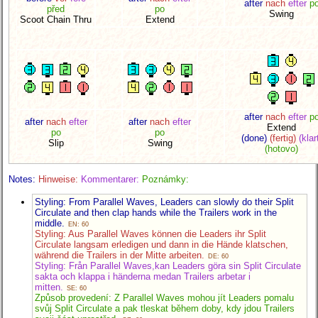
after
nach
efter
p
před
po
Swing
Scoot Chain Thru
Extend
after
nach
efter
p
after
nach
efter
after
nach
efter
Extend
po
po
(done)
(fertig)
(klar
Slip
Swing
(hotovo)
Notes:
Hinweise:
Kommentarer:
Poznámky:
Styling: From Parallel Waves, Leaders can slowly do their Split
Circulate and then clap hands while the Trailers work in the
middle.
EN: 60
Styling: Aus Parallel Waves können die Leaders ihr Split
Circulate langsam erledigen und dann in die Hände klatschen,
während die Trailers in der Mitte arbeiten.
DE: 60
Styling: Från Parallel Waves,kan Leaders göra sin Split Circulate
sakta och klappa i händerna medan Trailers arbetar i
mitten.
SE: 60
Způsob provedení: Z Parallel Waves mohou jít Leaders pomalu
svůj Split Circulate a pak tleskat během doby, kdy jdou Trailers