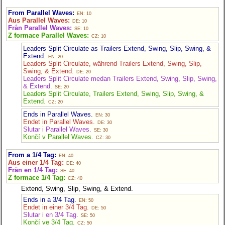
From Parallel Waves:
EN: 10
Aus Parallel Waves:
DE: 10
Från Parallel Waves:
SE: 10
Z formace Parallel Waves:
CZ: 10
Leaders Split Circulate as Trailers Extend, Swing, Slip, Swing, &
Extend.
EN: 20
Leaders Split Circulate, während Trailers Extend, Swing, Slip,
Swing, & Extend.
DE: 20
Leaders Split Circulate medan Trailers Extend, Swing, Slip, Swing,
& Extend.
SE: 20
Leaders Split Circulate, Trailers Extend, Swing, Slip, Swing, &
Extend.
CZ: 20
Ends in Parallel Waves.
EN: 30
Endet in Parallel Waves.
DE: 30
Slutar i Parallel Waves.
SE: 30
Končí v Parallel Waves.
CZ: 30
From a 1/4 Tag:
EN: 40
Aus einer 1/4 Tag:
DE: 40
Från en 1/4 Tag:
SE: 40
Z formace 1/4 Tag:
CZ: 40
Extend, Swing, Slip, Swing, & Extend.
Ends in a 3/4 Tag.
EN: 50
Endet in einer 3/4 Tag.
DE: 50
Slutar i en 3/4 Tag.
SE: 50
Končí ve 3/4 Tag.
CZ: 50