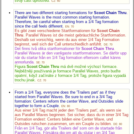
svoji část uprostřed.
CZ: 60
There are two different starting formations for
Scoot Chain Thru
.
Parallel Waves is the most common starting formation.
Therefore, be careful when starting from a 1/4 Tag formation
since the call feels different.
EN: 70
Es gibt zwei verschiedene Startformationen für
Scoot Chain
Thru
. Parallel Waves ist die meist gebräuchliche Startformation.
Deshalb sei vorsichtig, wenn du aus einer 1/4 Tag Formation
beginnst, weil sich der Call unterschiedlich anfühlt.
DE: 70
Det finns två olika startformationer för
Scoot Chain Thru
.
Parallel Waves är den vanligaste startformationen. Se därför upp
när du startar från en 1/4 Tag formation eftersom callet känns
annorlunda.
SE: 70
Figura
Scoot Chain Thru
má dvě možné výchozí formace.
Nejběžněji používaná je formace Parallel Waves, proto buďte
opatrní, když začínáte z formace 1/4 Tag, protože figura vypadá
trochu jinak.
CZ: 70
From a 1/4 Tag, everyone does the 'Trailers part' as if they
started from Parallel Waves. Be sure to end in a 3/4 Tag
formation: Centers reform the center Wave, and Outsides slide
together to form a Couple.
EN: 80
Aus einer 1/4 Tag macht jeder den 'Trailers part', als wenn sie
aus Parallel Waves beginnen. Sei sicher, dass du in einer 3/4 Tag
Formation endest: Centers bilden eine Center Wave, und
Outsides rutschen zusammen, um ein Couple zu bilden.
DE: 80
Från en 1/4 Tag, gör alla 'Trailers del' som om de startade från
Parallel Waves. Försäkra dig om att du slutar i en 3/4 Tag