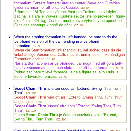
formation: Centers formerar åter en center Wave och Outsides
glider samman för att bilda ett Couple.
SE: 80
Z formace 1/4 Tag jdou všichni část pro Trailers, jako kdyby
začínali z Parallel Waves. Ujistěte se, že jste po provedení figury
skončili ve 3/4 Tag: Centers musí znovu vytvořit vlnu uprostřed,
Outsides sestoupí k sobě do páru.
CZ: 80
When the starting formation is Left-handed, be sure to do the
Left-hand version of the call, ending in a Left-hand
formation.
EN: 90
Wenn die Startformation linkshändig ist, sei sicher, dass du die
linkshändige Version des Calls machst und in einer linkshändigen
Formation endest.
DE: 90
När startformationen är Left-handed, var noga med att göra Left-
hand versionen av callet och sluta i en Left-hand formation.
SE: 90
Pokud začínáte z levé formace, je celá figura za levou ruku a
končí v levoruké formaci.
CZ: 90
Scoot Chain Thru
is often cued as "Extend, Swing Thru, Turn
Thru".
EN: 100
Scoot Chain Thru
wird oft als "Extend, Swing Thru, Turn Thru"
angesagt.
DE: 100
Scoot Chain Thru
'cueas' ofta som "Extend, Swing Thru, Turn
Thru".
SE: 100
Figura
Scoot Chain Thru
je často napovídána jako "Extend,
Swing Thru, Turn Thru".
CZ: 100