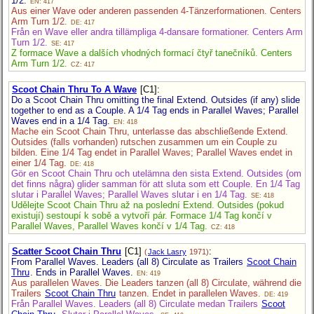
1/2.
EN: 417
Aus einer Wave oder anderen passenden 4-Tänzerformationen. Centers
Arm Turn 1/2.
DE: 417
Från en Wave eller andra tillämpliga 4-dansare formationer. Centers Arm
Turn 1/2.
SE: 417
Z formace Wave a dalších vhodných formací čtyř tanečníků. Centers
Arm Turn 1/2.
CZ: 417
Scoot Chain Thru To A Wave
[C1]
:
Do a Scoot Chain Thru omitting the final Extend. Outsides (if any) slide
together to end as a Couple. A 1/4 Tag ends in Parallel Waves; Parallel
Waves end in a 1/4 Tag.
EN: 418
Mache ein Scoot Chain Thru, unterlasse das abschließende Extend.
Outsides (falls vorhanden) rutschen zusammen um ein Couple zu
bilden. Eine 1/4 Tag endet in Parallel Waves; Parallel Waves endet in
einer 1/4 Tag.
DE: 418
Gör en Scoot Chain Thru och utelämna den sista Extend. Outsides (om
det finns några) glider samman för att sluta som ett Couple. En 1/4 Tag
slutar i Parallel Waves; Parallel Waves slutar i en 1/4 Tag.
SE: 418
Udělejte Scoot Chain Thru až na poslední Extend. Outsides (pokud
existují) sestoupí k sobě a vytvoří pár. Formace 1/4 Tag končí v
Parallel Waves, Parallel Waves končí v 1/4 Tag.
CZ: 418
Scatter Scoot Chain Thru
[C1]
:
(
Jack Lasry
1971)
From Parallel Waves. Leaders (all 8) Circulate as Trailers
Scoot Chain
Thru
. Ends in Parallel Waves.
EN: 419
Aus parallelen Waves. Die Leaders tanzen (all 8) Circulate, während die
Trailers
Scoot Chain Thru
tanzen. Endet in parallelen Waves.
DE: 419
Från Parallel Waves. Leaders (all 8) Circulate medan Trailers
Scoot