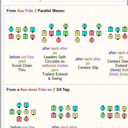
From
Aus
Från
Z
Parallel Waves:
after
nach
efter
po
after
nach
e
before
vor
före
Leaders Split
po
after
nach
efter
před
Circulate
as
Centers Swi
po
Scoot Chain
während
medan
Extend
Centers Slip
Thru
jako
(done)
(fer
Trailers Extend
(klart)
(hot
& Swing
From a
Aus einer
Från en
Z
1/4 Tag:
before
vor
före
after
nach
efter