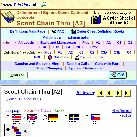
Definitions of Square Dance Calls and
Concepts
Scoot Chain Thru [A2]
|
|
|
Definitions Main Page
FAQ
Ceder Chest Definition Books
|
Multilingual
administrator
|
|
|
|
|
|
|
Index
-->
All Levels
Basic and Mainstream
Plus
A1
A2
C1
C2
|
|
|
|
C3A
C3B
C4
NOL
Def2
|
|
|
|
|
|
|
|
Definitions (Text Only)
-->
Plus
A1
A2
C1
C2
C3A
C3B
C4
|
|
NOL
Old Calls
Experimentals
|
|
|
Dancing and Studying Hints
Tagging Calls
Calls with Parts
|
Shape Changing
Types of Distortions
Go!
F
ind call:
Scoot Chain Thru [A2]
All levels
:
(
Vince Di Caudo
1971)
Language:
Sprache:
Språk:
Jazyk:
view (normal)
edit def
or
All