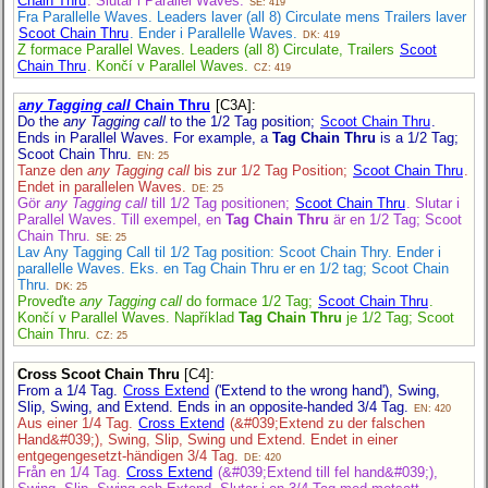
Chain Thru
. Slutar i Parallel Waves.
SE: 419
Fra Parallelle Waves. Leaders laver (all 8) Circulate mens Trailers laver
Scoot Chain Thru
. Ender i Parallelle Waves.
DK: 419
Z formace Parallel Waves. Leaders (all 8) Circulate, Trailers
Scoot
Chain Thru
. Končí v Parallel Waves.
CZ: 419
any Tagging call
Chain Thru
[C3A]
:
Do the
any Tagging call
to the 1/2 Tag position;
Scoot Chain Thru
.
Ends in Parallel Waves. For example, a
Tag Chain Thru
is a 1/2 Tag;
Scoot Chain Thru.
EN: 25
Tanze den
any Tagging call
bis zur 1/2 Tag Position;
Scoot Chain Thru
.
Endet in parallelen Waves.
DE: 25
Gör
any Tagging call
till 1/2 Tag positionen;
Scoot Chain Thru
. Slutar i
Parallel Waves. Till exempel, en
Tag Chain Thru
är en 1/2 Tag; Scoot
Chain Thru.
SE: 25
Lav Any Tagging Call til 1/2 Tag position: Scoot Chain Thry. Ender i
parallelle Waves. Eks. en Tag Chain Thru er en 1/2 tag; Scoot Chain
Thru.
DK: 25
Proveďte
any Tagging call
do formace 1/2 Tag;
Scoot Chain Thru
.
Končí v Parallel Waves. Například
Tag Chain Thru
je 1/2 Tag; Scoot
Chain Thru.
CZ: 25
Cross Scoot Chain Thru
[C4]
:
From a 1/4 Tag.
Cross Extend
('Extend to the wrong hand'), Swing,
Slip, Swing, and Extend. Ends in an opposite-handed 3/4 Tag.
EN: 420
Aus einer 1/4 Tag.
Cross Extend
(&#039;Extend zu der falschen
Hand&#039;), Swing, Slip, Swing und Extend. Endet in einer
entgegengesetzt-händigen 3/4 Tag.
DE: 420
Från en 1/4 Tag.
Cross Extend
(&#039;Extend till fel hand&#039;),