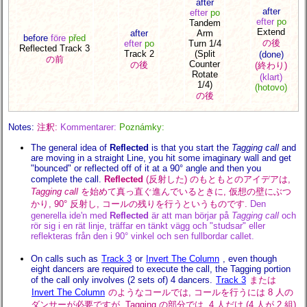
after
after
efter
po
efter
po
Tandem
Extend
after
Arm
before
före
před
の後
efter
po
Turn 1/4
Reflected Track 3
Track 2
(Split
(done)
の前
Counter
の後
(終わり)
Rotate
(klart)
1/4)
(hotovo)
の後
Notes:
注釈:
Kommentarer:
Poznámky:
The general idea of
Reflected
is that you start the
Tagging call
and
are moving in a straight Line, you hit some imaginary wall and get
"bounced" or reflected off of it at a 90° angle and then you
complete the call.
Reflected
(反射した) のもともとのアイデアは,
Tagging call
を始めて真っ直ぐ進んでいるときに, 仮想の壁にぶつ
かり, 90° 反射し, コールの残りを行うというものです.
Den
generella ide'n med
Reflected
är att man börjar på
Tagging call
och
rör sig i en rät linje, träffar en tänkt vägg och "studsar" eller
reflekteras från den i 90° vinkel och sen fullbordar callet.
On calls such as
Track 3
or
Invert The Column
, even though
eight dancers are required to execute the call, the Tagging portion
of the call only involves (2 sets of) 4 dancers.
Track 3
または
Invert The Column
のようなコールでは, コールを行うには 8 人の
ダンサーが必要ですが, Tagging の部分では, 4 人だけ (4 人が 2 組)