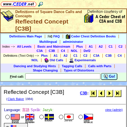
Definitions of Square Dance Calls and
Concepts
Reflected Concept
[C3B]
|
|
|
Definitions Main Page
FAQ
Ceder Chest Definition Books
|
Multilingual
administrator
|
|
|
|
|
|
|
Index
-->
All Levels
Basic and Mainstream
Plus
A1
A2
C1
C2
|
|
|
|
C3A
C3B
C4
NOL
Def2
|
|
|
|
|
|
|
|
Definitions (Text Only)
-->
Plus
A1
A2
C1
C2
C3A
C3B
C4
|
|
NOL
Old Calls
Experimentals
|
|
|
Dancing and Studying Hints
Tagging Calls
Calls with Parts
|
Shape Changing
Types of Distortions
Go!
F
ind call:
Reflected Concept [C3B]
C3B
:
(
Clark Baker
1984)
Language:
言語
Språk:
Jazyk:
view (admin)
or