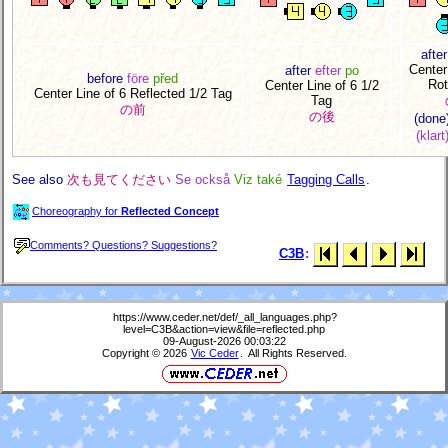
after
Center
after
efter
po
before
före
před
Rot
Center Line of 6 1/2
Center Line of 6 Reflected 1/2 Tag
Tag
の前
の後
(done
(klart
See also
次も見てください
Se också
Viz také
Tagging Calls
.
Choreography for
Reflected Concept
Comments? Questions? Suggestions?
C3B
:
https://www.ceder.net/def/_all_languages.php?
level=C3B&action=view&file=reflected.php
09-August-2026 00:03:22
Copyright © 2026
Vic Ceder
. All Rights Reserved.