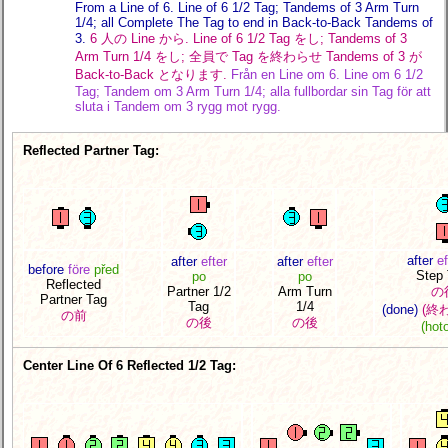
From a Line of 6. Line of 6 1/2 Tag; Tandems of 3 Arm Turn
1/4; all Complete The Tag to end in Back-to-Back Tandems of
3.
6 人の Line から. Line of 6 1/2 Tag をし; Tandems of 3
Arm Turn 1/4 をし; 全員で Tag を終わらせ Tandems of 3 が
Back-to-Back となります.
Från en Line om 6. Line om 6 1/2
Tag; Tandem om 3 Arm Turn 1/4; alla fullbordar sin Tag för att
sluta i Tandem om 3 rygg mot rygg.
Reflected Partner Tag:
after
ef
after
efter
after
efter
before
före
před
Step 
po
po
Reflected
Partner 1/2
Arm Turn
の
Partner Tag
Tag
1/4
(done)
(終
の前
の後
の後
(hot
Center Line Of 6 Reflected 1/2 Tag: