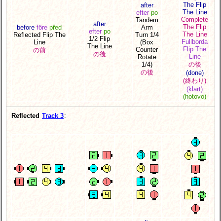
The Flip
after
The Line
efter
po
Complete
Tandem
after
The Flip
before
före
před
Arm
efter
po
The Line
Reflected Flip The
Turn 1/4
1/2 Flip
Fullborda
Line
(Box
The Line
Flip The
Counter
の前
の後
Line
Rotate
1/4)
の後
の後
(done)
(終わり)
(klart)
(hotovo)
Reflected
Track 3
: