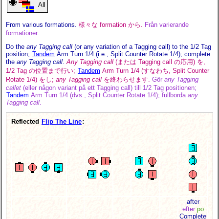
All
From various formations.
様々な formation から.
Från varierande
formationer.
Do the
any Tagging call
(or any variation of a Tagging call) to the 1/2 Tag
position;
Tandem
Arm Turn 1/4 (i.e., Split Counter Rotate 1/4); complete
the
any Tagging call
.
Any Tagging call
(または Tagging call の応用) を,
1/2 Tag の位置まで行い;
Tandem
Arm Turn 1/4 (すなわち, Split Counter
Rotate 1/4) をし;
any Tagging call
を終わらせます.
Gör
any Tagging
callet
(eller någon variant på ett Tagging call) till 1/2 Tag positionen;
Tandem
Arm Turn 1/4 (dvs., Split Counter Rotate 1/4); fullborda
any
Tagging call
.
Reflected
Flip The Line
:
after
efter
po
Complete