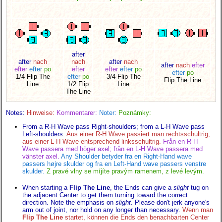
after
after
nach
nach
after
nach
after
nach
efter
efter
efter
po
efter
efter
efter
po
efter
po
1/4 Flip The
efter
po
3/4 Flip The
Flip The Line
Line
1/2 Flip
Line
The Line
Notes:
Hinweise:
Kommentarer:
Noter:
Poznámky:
From a R-H Wave pass Right-shoulders; from a L-H Wave pass
Left-shoulders.
Aus einer R-H Wave passiert man rechtsschultrig,
aus einer L-H Wave entsprechend linksschultrig.
Från en R-H
Wave passera med höger axel; från en L-H Wave passera med
vänster axel.
Any Shoulder betyder fra en Right-Hand wave
passers højre skulder og fra en Left-Hand wave passers venstre
skulder.
Z pravé vlny se míjíte pravým ramenem, z levé levým.
When starting a
Flip The Line
, the Ends can give a
slight
tug on
the adjacent Center to get them turning toward the correct
direction. Note the emphasis on
slight
. Please don't jerk anyone's
arm out of joint, nor hold on any longer than necessary.
Wenn man
Flip The Line
startet, können die Ends den benachbarten Center