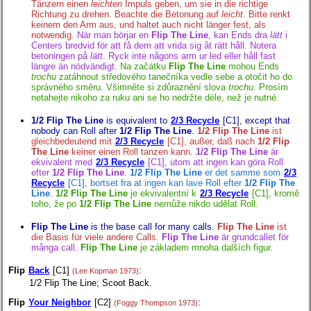
Tänzern einen
leichten
Impuls geben, um sie in die richtige
Richtung zu drehen. Beachte die Betonung auf
leicht
. Bitte renkt
keinem den Arm aus, und haltet auch nicht länger fest, als
notwendig.
När man börjar en
Flip The Line
, kan Ends dra
lätt
i
Centers bredvid för att få dem att vrida sig åt rätt håll. Notera
betoningen på
lätt
. Ryck inte någons arm ur led eller håll fast
längre än nödvändigt.
Na začátku
Flip The Line
mohou Ends
trochu
zatáhnout středového tanečníka vedle sebe a otočit ho do
správného směru. Všimněte si zdůraznění slova
trochu
. Prosím
netahejte nikoho za ruku ani se ho nedržte déle, než je nutné.
1/2 Flip The Line
is equivalent to
2/3 Recycle
[C1], except that
nobody can Roll after
1/2 Flip The Line
.
1/2 Flip The Line
ist
gleichbedeutend mit
2/3 Recycle
[C1], außer, daß nach
1/2 Flip
The Line
keiner einen Roll tanzen kann.
1/2 Flip The Line
är
ekvivalent med
2/3 Recycle
[C1], utom att ingen kan göra Roll
efter
1/2 Flip The Line
.
1/2 Flip The Line
er det samme som
2/3
Recycle
[C1], bortset fra at ingen kan lave Roll efter
1/2 Flip The
Line
.
1/2 Flip The Line
je ekvivalentní k
2/3 Recycle
[C1], kromě
toho, že po
1/2 Flip The Line
nemůže nikdo udělat Roll.
Flip The Line
is the base call for many calls.
Flip The Line
ist
die Basis für viele andere Calls.
Flip The Line
är grundcallet för
många call.
Flip The Line
je základem mnoha dalších figur.
Flip
Back
[C1]
:
(Lee Kopman 1973)
1/2 Flip The Line; Scoot Back.
Flip
Your Neighbor
[C2]
:
(Foggy Thompson 1973)