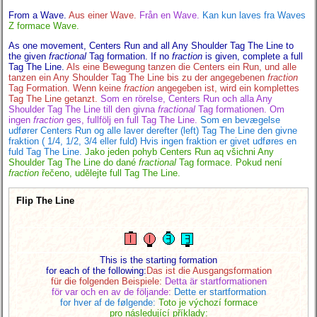
From a Wave.
Aus einer Wave.
Från en Wave.
Kan kun laves fra Waves
Z formace Wave.
As one movement, Centers Run and all Any Shoulder Tag The Line to
the given
fractional
Tag formation. If no
fraction
is given, complete a full
Tag The Line.
Als eine Bewegung tanzen die Centers ein Run, und alle
tanzen ein Any Shoulder Tag The Line bis zu der angegebenen
fraction
Tag Formation. Wenn keine
fraction
angegeben ist, wird ein komplettes
Tag The Line getanzt.
Som en rörelse, Centers Run och alla Any
Shoulder Tag The Line till den givna
fractional
Tag formationen. Om
ingen
fraction
ges, fullfölj en full Tag The Line.
Som en bevægelse
udfører Centers Run og alle laver derefter (left) Tag The Line den givne
fraktion ( 1/4, 1/2, 3/4 eller fuld) Hvis ingen fraktion er givet udføres en
fuld Tag The Line.
Jako jeden pohyb Centers Run aq všichni Any
Shoulder Tag The Line do dané
fractional
Tag formace. Pokud není
fraction
řečeno, udělejte full Tag The Line.
Flip The Line
This is the starting formation
for each of the following:
Das ist die Ausgangsformation
für die folgenden Beispiele:
Detta är startformationen
för var och en av de följande:
Dette er startformation
for hver af de følgende:
Toto je výchozí formace
pro následující příklady: