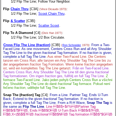
1/2 Flip The Line; Follow Your Neighbor.
Flip
Chain Thru
[C3A]
:
(Vince Dicaudo 1973)
1/2 Flip The Line;
Scoot Chain Thru
.
Flip
& Scatter
[C3B]:
1/2 Flip The Line;
Scatter Scoot
.
Flip To A Diamond
[C4]
:
(Dick Han 1977)
1/2 Flip The Line; 1/2 Box Circulate.
Cross Flip The Line (
fraction
)
[C3B]
:
From a Two-
(
Ron Schneider
1973)
Faced Line. As one movement, Centers Cross Run and all Any Shoulder
Tag The Line to the given
fractional
Tag formation. If no
fraction
is given,
complete a full Tag The Line.
Aus einer Two-Faced Line. Die Centers
tanzen ein Cross Run; alle tanzen ein Any Shoulder Tag The Line bis zu
der angegebenen
fraction
Tag Formation. Wenn keine
fraction
angegeben
ist, wird ein komplettes Tag The Line getanzt.
Från en Two-Faced Line.
Centers Cross Run; Any Shoulder Tag The Line till den givna
fractional
Tag formationen. Om ingen
fraction
ges, fullfölj en full Tag The Line.
Z
formace Two-Faced Line. Jako jeden pohyb Centers Cross Run a všichni
Any Shoulder Tag The Line do dané
fractional
Tag formace. Pokud není
řečeno
fraction
, udělejte full Tag The Line.
Snap The (
fraction
) Tag
[C4]
:
From a Line. Partner Tag; Ends U-Turn
Back; Extend to the given
fractional
Tag formation. If no
fraction
is
given, complete a full Tag The Line. From a R-H Wave,
Snap The Tag
is
the same as
Flip The Line
.
Line $B$+$i!%(BPartner Tag
$B$r$7$F(B, Ends $B$O(B U-Turn Back $B$r$7(B,
$B;X<($5$l$?(B
fractional
$B$N(B Tag formation $B$^$G(B