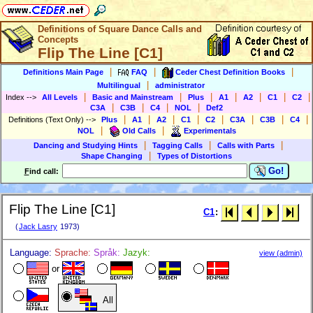
Definitions of Square Dance Calls and
Concepts
Flip The Line [C1]
|
|
|
Definitions Main Page
FAQ
Ceder Chest Definition Books
|
Multilingual
administrator
|
|
|
|
|
|
|
Index
-->
All Levels
Basic and Mainstream
Plus
A1
A2
C1
C2
|
|
|
|
C3A
C3B
C4
NOL
Def2
|
|
|
|
|
|
|
|
Definitions (Text Only)
-->
Plus
A1
A2
C1
C2
C3A
C3B
C4
|
|
NOL
Old Calls
Experimentals
|
|
|
Dancing and Studying Hints
Tagging Calls
Calls with Parts
|
Shape Changing
Types of Distortions
Go!
F
ind call:
Flip The Line [C1]
C1
:
(
Jack Lasry
1973)
Language:
Sprache:
Språk:
Jazyk:
view (admin)
or
All