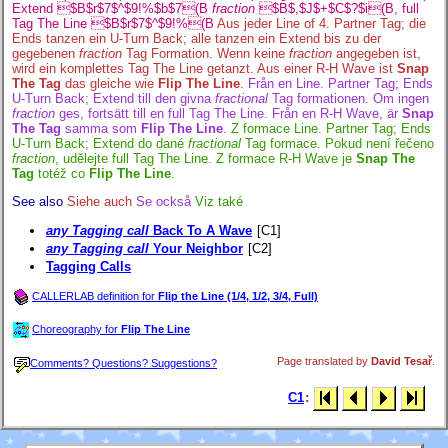
Extend $B$r$7$^$9!%$b$7(B
fraction
$B$,$J$+$C$?$i(B, full
Tag The Line $B$r$7$^$9!%(B
Aus jeder Line of 4. Partner Tag; die
Ends tanzen ein U-Turn Back; alle tanzen ein Extend bis zu der
gegebenen
fraction
Tag Formation. Wenn keine
fraction
angegeben ist,
wird ein komplettes Tag The Line getanzt. Aus einer R-H Wave ist
Snap
The Tag
das gleiche wie
Flip The Line
.
Från en Line. Partner Tag; Ends
U-Turn Back; Extend till den givna
fractional
Tag formationen. Om ingen
fraction
ges, fortsätt till en full Tag The Line. Från en R-H Wave, är
Snap
The Tag
samma som
Flip The Line
.
Z formace Line. Partner Tag; Ends
U-Turn Back; Extend do dané
fractional
Tag formace. Pokud není řečeno
fraction
, udělejte full Tag The Line. Z formace R-H Wave je
Snap The
Tag
totéž co
Flip The Line
.
See also
Siehe auch
Se också
Viz také
any Tagging call
Back To A Wave
[C1]
any Tagging call
Your Neighbor
[C2]
Tagging Calls
CALLERLAB definition for
Flip the Line (1/4, 1/2, 3/4, Full)
Choreography for
Flip The Line
Page translated by
David Tesař
.
Comments? Questions? Suggestions?
C1
: