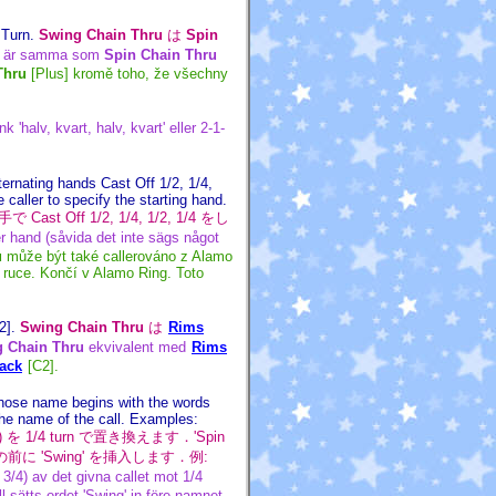
 Turn.
Swing Chain Thru
は
Spin
är samma som
Spin Chain Thru
Thru
[Plus] kromě toho, že všechny
k 'halv, kvart, halv, kvart' eller 2-1-
ternating hands Cast Off 1/2, 1/4,
caller to specify the starting hand.
ff 1/2, 1/4, 1/2, 1/4 をし
 hand (såvida det inte sägs något
u
může být také callerováno z Alamo
e ruce. Končí v Alamo Ring. Toto
2].
Swing Chain Thru
は
Rims
 Chain Thru
ekvivalent med
Rims
ack
[C2].
s whose name begins with the words
e the name of the call. Examples:
) を 1/4 turn で置き換えます．'Spin
前に 'Swing' を挿入します．例:
 3/4) av det givna callet mot 1/4
ll sätts ordet 'Swing' in före namnet