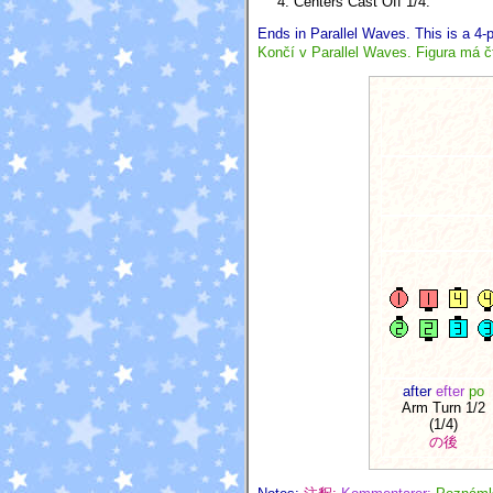
Centers Cast Off 1/4.
Ends in Parallel Waves. This is a 4-pa
Končí v Parallel Waves. Figura má čt
after
efter
po
Arm Turn 1/2
(1/4)
の後