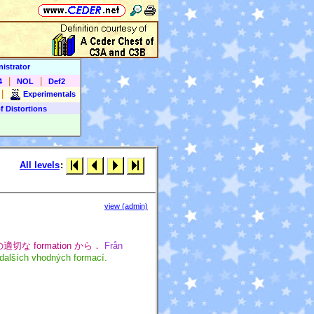
istrator
|
|
4
NOL
Def2
|
Experimentals
f Distortions
All levels
:
view (admin)
他の適切な formation から．
Från
 dalších vhodných formací.