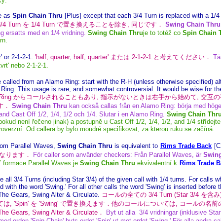
y:
e as
Spin Chain Thru
[Plus] except that each 3/4 Turn is replaced with a 1/4
 3/4 Turn を 1/4 Turn で置き換えることを除き, 同じです．
Swing Chain Thru
ng ersatts med en 1/4 vridning.
Swing Chain Thru
je to totéž co
Spin Chain 
rn.
' or 2-1-2-1.
'half, quarter, half, quarter' または 2-1-2-1 と考えてください．
Tän
tvrt' nebo 2-1-2-1.
 called from an Alamo Ring: start with the R-H (unless otherwise specified) al
Ring. This usage is rare, and somewhat controversial. It would be wise for the 
o Ring からコールされることもあり, 指示がないときは右手から始めて, 交互の手で Cast O
ます．
Swing Chain Thru
kan också callas från en Alamo Ring: börja med höger
nd Cast Off 1/2, 1/4, 1/2 och 1/4. Slutar i en Alamo Ring.
Swing Chain Thr
okud není řečeno jinak) a postupně u Cast Off 1/2, 1/4, 1/2, and 1/4 střídejt
roverzní. Od callera by bylo moudré specifikovat, za kterou ruku se začíná.
From Parallel Waves,
Swing Chain Thru
is equivalent to
Rims Trade Back
[C
になります．
För caller som använder checkers: Från Parallel Waves, är
Swing
 Z formace Parallel Waves je
Swing Chain Thru
ekvivalentní k
Rims Trade B
 all 3/4 Turns (including Star 3/4) of the given call with 1/4 turns. For call
ed with the word 'Swing.' For all other calls the word 'Swing' is inserted befor
he Gears, Swing Alter & Circulate.
コールの全ての 3/4 Turn (Star 3/4 を含み
, 'Spin' を 'Swing' で置き換えます．他のコールについては, コールの名前の
The Gears, Swing Alter & Circulate．
Byt ut alla 3/4 vridningar (inklusive Star
med orden 'Spin Chain' byts ordet 'Spin' ut mot ordet 'Swing.' För alla andra ca