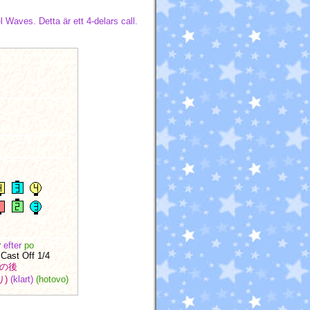
el Waves. Detta är ett 4-delars call.
r
efter
po
Cast Off 1/4
の後
り)
(klart)
(hotovo)