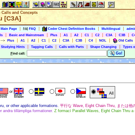
e Calls and Concepts
u [C3A]
|
|
|
|
s Main Page
FAQ
Ceder Chest Definition Books
Multilingual
admin
|
|
|
|
|
|
|
|
|
ls
Basic and Mainstream
Plus
A1
A2
C1
C2
C3A
C3B
C
|
|
|
|
|
|
|
|
|
)
-->
Plus
A1
A2
C1
C2
C3A
C3B
C4
NOL
Old Calls
|
|
|
|
 Studying Hints
Tagging Calls
Calls with Parts
Shape Changing
Types o
Go!
F
ind call:
or
All
u, or other applicable formations.
平行な Wave, Eight Chain Thru, または
r andra tillämpliga formationer.
Z formací Parallel Waves, Eight Chain Thru a