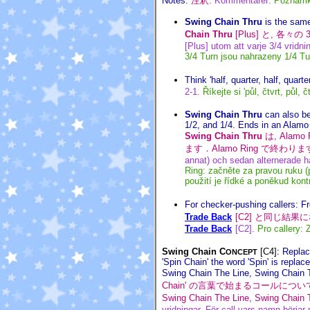
Notes:
注釈:
Kommentarer:
Poznámk
Swing Chain Thru
is the sam
Chain Thru
[Plus] と, 各々の
[Plus] utom att varje 3/4 vridni
3/4 Turn jsou nahrazeny 1/4 Tu
Think 'half, quarter, half, quarter
2-1.
Říkejte si 'půl, čtvrt, půl, č
Swing Chain Thru
can also be
1/2, and 1/4. Ends in an Alamo 
Swing Chain Thru
は, Alam
ます．Alamo Ring で終わり
annat) och sedan alternerade ha
Ring: začněte za pravou ruku (p
použití je řídké a poněkud kont
For checker-pushing callers: 
Trade Back
[C2] と同じ結果
Trade Back
[C2].
Pro callery:
Swing Chain C
[C4]
:
Replace
ONCEPT
'Spin Chain' the word 'Spin' is replac
Swing Chain The Line, Swing Chain T
Chain' の言葉で始まるコールについては
Swing Chain The Line, Swing Chain 
vridningar. För call vars namn börjar 