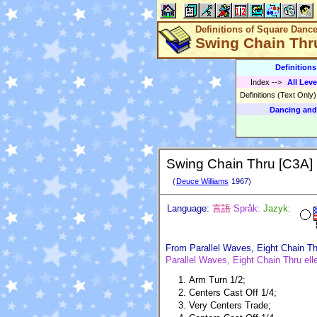
Definitions of Square Danc
Swing Chain Thr
Definition
Index
-->
All Leve
Definitions (Text Only
Dancing and
Swing Chain Thru [C3A]
(
Deuce Williams
1967)
Language:
言語
Språk:
Jazyk:
From Parallel Waves, Eight Chain Thr
Parallel Waves, Eight Chain Thru elle
Arm Turn 1/2;
Centers Cast Off 1/4;
Very Centers Trade;