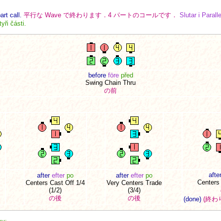
rt call.
平行な Wave で終わります．4 パートのコールです．
Slutar i Parall
yři části.
before
före
před
Swing Chain Thru
の前
afte
after
efter
po
after
efter
po
Centers 
Centers Cast Off 1/4
Very Centers Trade
(1/2)
(3/4)
の後
の後
(done)
(終わ