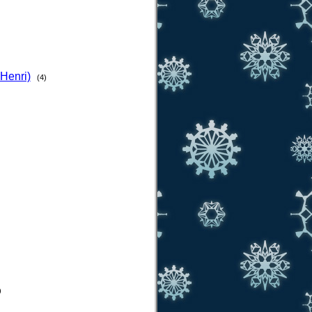
 Henri)
(4)
)