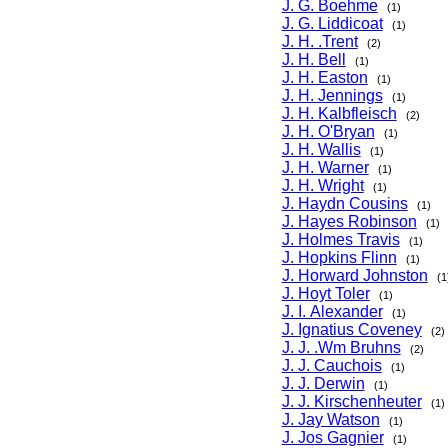
J. G. Boehme
(1)
J. G. Liddicoat
(1)
J. H. .Trent
(2)
J. H. Bell
(1)
J. H. Easton
(1)
J. H. Jennings
(1)
J. H. Kalbfleisch
(2)
J. H. O'Bryan
(1)
J. H. Wallis
(1)
J. H. Warner
(1)
J. H. Wright
(1)
J. Haydn Cousins
(1)
J. Hayes Robinson
(1)
J. Holmes Travis
(1)
J. Hopkins Flinn
(1)
J. Horward Johnston
(1
J. Hoyt Toler
(1)
J. I. Alexander
(1)
J. Ignatius Coveney
(2)
J. J. .Wm Bruhns
(2)
J. J. Cauchois
(1)
J. J. Derwin
(1)
J. J. Kirschenheuter
(1)
J. Jay Watson
(1)
J. Jos Gagnier
(1)