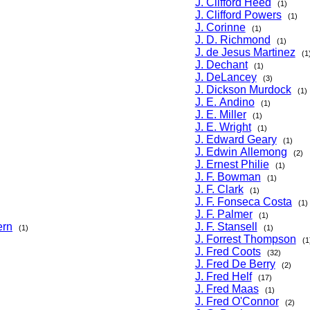
J. Clifford Heed
(1)
J. Clifford Powers
(1)
J. Corinne
(1)
J. D. Richmond
(1)
J. de Jesus Martinez
(1
J. Dechant
(1)
J. DeLancey
(3)
J. Dickson Murdock
(1)
J. E. Andino
(1)
J. E. Miller
(1)
J. E. Wright
(1)
J. Edward Geary
(1)
J. Edwin Allemong
(2)
J. Ernest Philie
(1)
J. F. Bowman
(1)
J. F. Clark
(1)
J. F. Fonseca Costa
(1)
J. F. Palmer
(1)
ern
J. F. Stansell
(1)
(1)
J. Forrest Thompson
(1
J. Fred Coots
(32)
J. Fred De Berry
(2)
J. Fred Helf
(17)
J. Fred Maas
(1)
J. Fred O'Connor
(2)