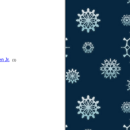
n Jr.
(1)