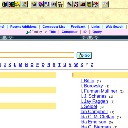
|
|
|
|
|
|
me)
Recent Additions
Composer List
Feedback
Links
Web Search
|
|
|
Find by
-->
Title
Composer
ID
Query
Go
I
J
K
L
M
N
O
P
Q
R
S
T
U
V
W
X
Y
Z
I
I. Billio
(1)
I. Borovsky
(1)
I. Furman Mulliner
(1)
I. J. Schanes
(1)
I. Jay Faggen
(1)
I. Seidel
(3)
Ian Campbell
(1)
Ida C. McClellan
(1)
Ida Emerson
(5)
Ida G. Bierman
(2)