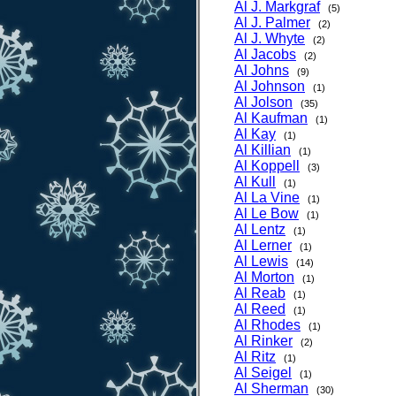
Al J. Markgraf
(5)
Al J. Palmer
(2)
Al J. Whyte
(2)
Al Jacobs
(2)
Al Johns
(9)
Al Johnson
(1)
Al Jolson
(35)
Al Kaufman
(1)
Al Kay
(1)
Al Killian
(1)
Al Koppell
(3)
Al Kull
(1)
Al La Vine
(1)
Al Le Bow
(1)
Al Lentz
(1)
Al Lerner
(1)
Al Lewis
(14)
Al Morton
(1)
Al Reab
(1)
Al Reed
(1)
Al Rhodes
(1)
Al Rinker
(2)
Al Ritz
(1)
Al Seigel
(1)
Al Sherman
(30)