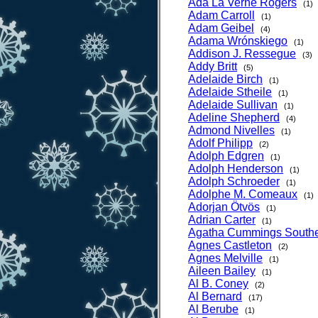
Ada La Verne Rogers
(1)
Adam Carroll
(1)
Adam Geibel
(4)
Adama Wrónskiego
(1)
Addison J. Ressegue
(3)
Addy Britt
(5)
Adelaide Birch
(1)
Adelaide Stheile
(1)
Adelaide Sullivan
(1)
Adeline Shepherd
(4)
Admond Nivelles
(1)
Adolf Philipp
(2)
Adolph Edgren
(1)
Adolph Henderson
(1)
Adolph Schroeder
(1)
Adolphe M. Comeaux
(1)
Adorjan Ötvös
(1)
Adrian Carter
(1)
Agatha Cummings South
Agnes Castleton
(2)
Agnes Melville
(1)
Aileen Bailey
(1)
Al B. Coney
(2)
Al Bernard
(17)
Al Berube
(1)