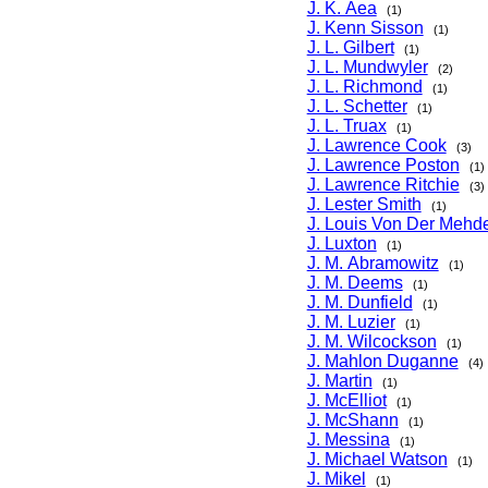
J. K. Aea
(1)
J. Kenn Sisson
(1)
J. L. Gilbert
(1)
J. L. Mundwyler
(2)
J. L. Richmond
(1)
J. L. Schetter
(1)
J. L. Truax
(1)
J. Lawrence Cook
(3)
J. Lawrence Poston
(1)
J. Lawrence Ritchie
(3)
J. Lester Smith
(1)
J. Louis Von Der Mehde
J. Luxton
(1)
J. M. Abramowitz
(1)
J. M. Deems
(1)
J. M. Dunfield
(1)
J. M. Luzier
(1)
J. M. Wilcockson
(1)
J. Mahlon Duganne
(4)
J. Martin
(1)
J. McElliot
(1)
J. McShann
(1)
J. Messina
(1)
J. Michael Watson
(1)
J. Mikel
(1)