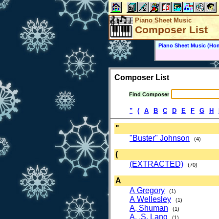
Piano Sheet Music
Composer List
Piano Sheet Music (Ho
Composer List
Find Composer
"
(
A
B
C
D
E
F
G
H
"
"Buster" Johnson
(4)
(
(EXTRACTED)
(70)
A
A Gregory
(1)
A Wellesley
(1)
A, Shuman
(1)
A. .S. Lang
(1)