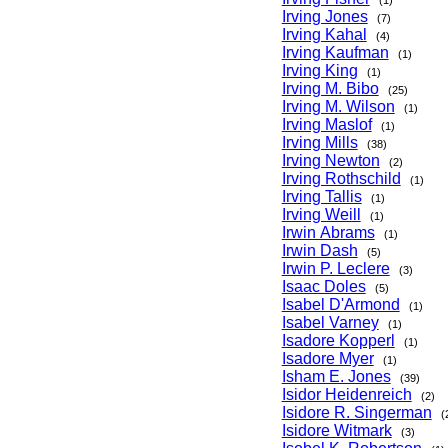
Irving Jones
(7)
Irving Kahal
(4)
Irving Kaufman
(1)
Irving King
(1)
Irving M. Bibo
(25)
Irving M. Wilson
(1)
Irving Maslof
(1)
Irving Mills
(38)
Irving Newton
(2)
Irving Rothschild
(1)
Irving Tallis
(1)
Irving Weill
(1)
Irwin Abrams
(1)
Irwin Dash
(5)
Irwin P. Leclere
(3)
Isaac Doles
(5)
Isabel D'Armond
(1)
Isabel Varney
(1)
Isadore Kopperl
(1)
Isadore Myer
(1)
Isham E. Jones
(39)
Isidor Heidenreich
(2)
Isidore R. Singerman
(
Isidore Witmark
(3)