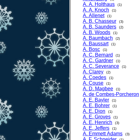
A. A. Holthaus
(1)
A. A. Knoch
(1)
A. Allenet
(1)
A. B. Chasseur
(3)
A. B. Saunders
(2)
A. B. Woods
(1)
A. Baumbach
(2)
A. Baussart
(1)
A. Bosc
(1)
A. C. Bernard
(1)
A. C. Gardner
(1)
A. C. Severance
(1)
A. Clarey
(2)
A. Coedes
(1)
A. Couse
(1)
A. D. Magbee
(1)
A. de Combes-Porcheron
A. E. Bayler
(1)
A. E. Bohrer
(1)
A. E. Dion
(1)
A. E. Groves
(1)
A. E. Henrich
(3)
A. E. Jeffers
(1)
A. Emmett Adams
(3)
A. F. Schneider
(1)