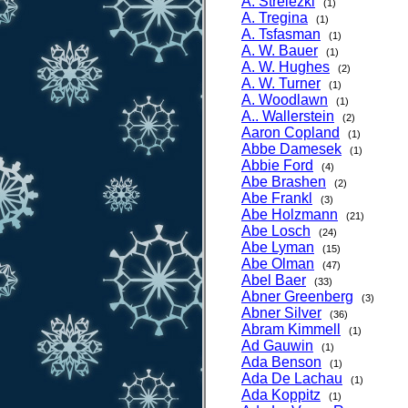
A. Strelezki
(1)
A. Tregina
(1)
A. Tsfasman
(1)
A. W. Bauer
(1)
A. W. Hughes
(2)
A. W. Turner
(1)
A. Woodlawn
(1)
A.. Wallerstein
(2)
Aaron Copland
(1)
Abbe Damesek
(1)
Abbie Ford
(4)
Abe Brashen
(2)
Abe Frankl
(3)
Abe Holzmann
(21)
Abe Losch
(24)
Abe Lyman
(15)
Abe Olman
(47)
Abel Baer
(33)
Abner Greenberg
(3)
Abner Silver
(36)
Abram Kimmell
(1)
Ad Gauwin
(1)
Ada Benson
(1)
Ada De Lachau
(1)
Ada Koppitz
(1)