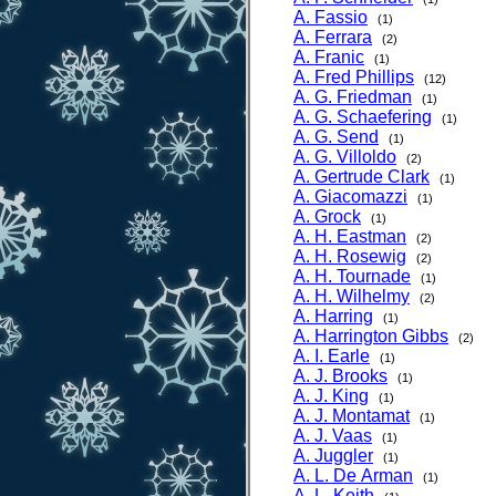
A. Fassio
(1)
A. Ferrara
(2)
A. Franic
(1)
A. Fred Phillips
(12)
A. G. Friedman
(1)
A. G. Schaefering
(1)
A. G. Send
(1)
A. G. Villoldo
(2)
A. Gertrude Clark
(1)
A. Giacomazzi
(1)
A. Grock
(1)
A. H. Eastman
(2)
A. H. Rosewig
(2)
A. H. Tournade
(1)
A. H. Wilhelmy
(2)
A. Harring
(1)
A. Harrington Gibbs
(2)
A. I. Earle
(1)
A. J. Brooks
(1)
A. J. King
(1)
A. J. Montamat
(1)
A. J. Vaas
(1)
A. Juggler
(1)
A. L. De Arman
(1)
A. L. Keith