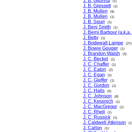
J. B. Glionna
(1)
J. B. Gressett
(1)
J. B. Mullen
(9)
J. B. Mullen
(1)
J. B. Spurr
(1)
J. Benj Smith
(1)
J. Berni Barbour (a.k.a.
J. Betty
(1)
J. Bodewalt Lampe
(27)
J. Bowie Gouger
(1)
J. Brandon Walsh
(3)
J. C. Beckel
(1)
J. C. Chaffer
(1)
J. C. Eaton
(2)
J. C. Egan
(2)
J. C. Gleffer
(1)
J. C. Gordon
(1)
J. C. Halls
(5)
J. C. Johnson
(8)
J. C. Kessnich
(1)
J. C. MacGregor
(1)
J. C. Rhell
(1)
J. C. Russick
(1)
J. Caldwell Atkinson
(1
J. Carlon
(1)