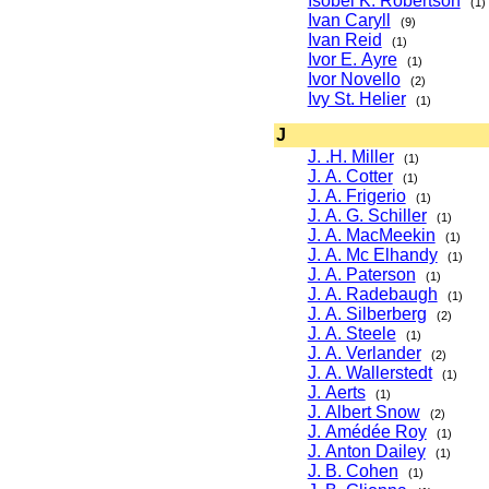
Isobel K. Robertson
(1)
Ivan Caryll
(9)
Ivan Reid
(1)
Ivor E. Ayre
(1)
Ivor Novello
(2)
Ivy St. Helier
(1)
J
J. .H. Miller
(1)
J. A. Cotter
(1)
J. A. Frigerio
(1)
J. A. G. Schiller
(1)
J. A. MacMeekin
(1)
J. A. Mc Elhandy
(1)
J. A. Paterson
(1)
J. A. Radebaugh
(1)
J. A. Silberberg
(2)
J. A. Steele
(1)
J. A. Verlander
(2)
J. A. Wallerstedt
(1)
J. Aerts
(1)
J. Albert Snow
(2)
J. Amédée Roy
(1)
J. Anton Dailey
(1)
J. B. Cohen
(1)