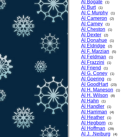
Al Bogate
(1)
Al Burt
(1)
Al C Murphy
(1)
Al Cameron
(2)
Al Carney
(1)
Al Cheston
(1)
Al Dexter
(2)
Al Donahue
(1)
Al Eldridge
(2)
Al F. Marzian
(5)
Al Feldman
(1)
Al Frazzini
(1)
Al Friend
(1)
Al G. Coney
(1)
Al Goering
(1)
Al GoodHart
(23)
Al H. Maneson
(1)
Al H. Wilson
(8)
Al Hahn
(1)
Al Handler
(1)
Al Harriman
(4)
Al Heather
(1)
Al Hegbom
(1)
Al Hoffman
(29)
Al J. .Neiburg
(4)