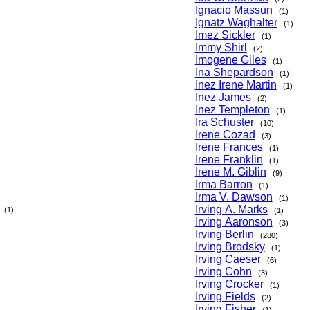
Ignacio Massun
(1)
Ignatz Waghalter
(1)
Imez Sickler
(1)
Immy Shirl
(2)
Imogene Giles
(1)
Ina Shepardson
(1)
Inez Irene Martin
(1)
Inez James
(2)
Inez Templeton
(1)
Ira Schuster
(10)
Irene Cozad
(3)
Irene Frances
(1)
Irene Franklin
(1)
Irene M. Giblin
(9)
Irma Barron
(1)
Irma V. Dawson
(1)
Irving A. Marks
(1)
(1)
Irving Aaronson
(3)
Irving Berlin
(280)
Irving Brodsky
(1)
Irving Caeser
(6)
Irving Cohn
(3)
Irving Crocker
(1)
Irving Fields
(2)
Irving Fisher
(1)