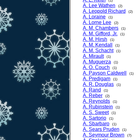
(1)
A. Lee Wathen
(2)
A. Leopold Richard
(2)
A. Loraine
(1)
A. Lorne Lee
(2)
A. M. Chambers
(1)
A. M. Gifford, Jr.
(1)
A. M. Hirsh
(1)
A. M. Kendall
(1)
A. M. Schacht
(1)
A. Mirault
(1)
A. Muguerza
(1)
A. O. Couch
(1)
A. Payson Caldwell
(1)
A. Predigam
(1)
A. R. Douglas
(1)
A. Rand
(1)
A. Reber
(2)
A. Reynolds
(1)
A. Rubinstein
(1)
A. S. Sweet
(1)
A. Sartorio
(1)
A. Sbarbaro
(1)
A. Sears Pruden
(1)
A. Seymour Brown
(7)