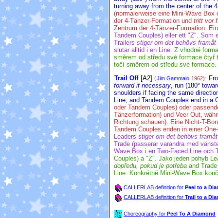
turning away from the center of the 
(normalerweise eine Mini-Wave Box o
der 4-Tänzer-Formation und
tritt vor 
Zentrum der 4-Tänzer-Formation.
Ein
Tandem Couples) eller ett "Z". Som e
Trailers
stiger om det behövs framåt
slutar alltid i en Line.
Z vhodné forma
směrem od středu své formace čtyř 
točí směrem od středu své formace
Trail Off
[A2]
:
Fro
(
Jim Gammalo
1962)
forward if necessary
, run (180° towar
shoulders if facing the same directio
Line, and Tandem Couples end in a 
oder Tandem Couples) oder passenden 
Tänzerformation) und Veer Out, während
Richtung schauen). Eine Nicht-T-Bon
Tandem Couples enden in einer One-
Leaders
stiger om det behövs framåt
Trade (passerar varandra med vänster
Wave Box i en Two-Faced Line och T
Couples) a "Z". Jako jeden pohyb L
dopředu, pokud je potřeba
and Trade 
Line. Konkrétně Mini-Wave Box konč
CALLERLAB definition for
Peel to a Di
CALLERLAB definition for
Trail to a D
Choreography for
Peel To A Diamond