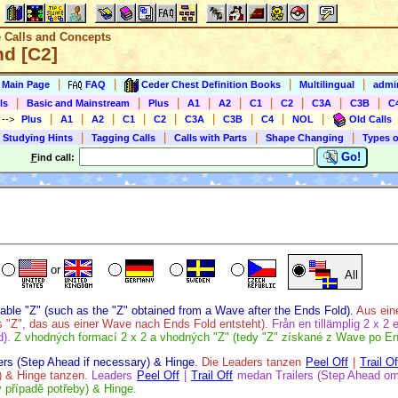
e Calls and Concepts
nd [C2]
|
|
|
|
s Main Page
FAQ
Ceder Chest Definition Books
Multilingual
admin
|
|
|
|
|
|
|
|
|
ls
Basic and Mainstream
Plus
A1
A2
C1
C2
C3A
C3B
C
|
|
|
|
|
|
|
|
|
)
-->
Plus
A1
A2
C1
C2
C3A
C3B
C4
NOL
Old Calls
|
|
|
|
 Studying Hints
Tagging Calls
Calls with Parts
Shape Changing
Types o
Go!
F
ind call:
or
All
cable "Z" (such as the "Z" obtained from a Wave after the Ends Fold).
Aus ein
 "Z", das aus einer Wave nach Ends Fold entsteht).
Från en tillämplig 2 x 2 e
d).
Z vhodných formací 2 x 2 a vhodných "Z" (tedy "Z" získané z Wave po En
lers (Step Ahead if necessary) & Hinge.
Die Leaders tanzen
Peel Off
|
Trail Of
h) & Hinge tanzen.
Leaders
Peel Off
|
Trail Off
medan Trailers (Step Ahead om
v případě potřeby) & Hinge.