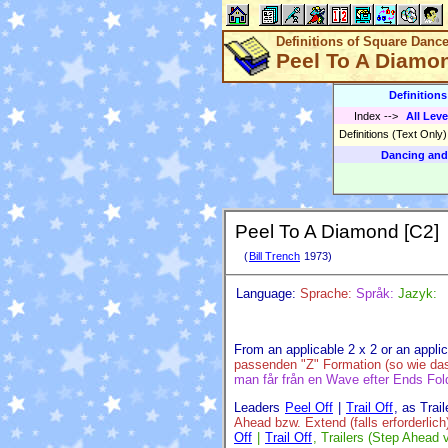
Definitions of Square Danc
Peel To A Diamo
Definition
Index
-->
All Leve
Definitions (Text Only
Dancing and
Peel To A Diamond [C2]
(
Bill Trench
1973)
Language:
Sprache:
Språk:
Jazyk:
From an applicable 2 x 2 or an appli
passenden "Z" Formation (so wie das
man får från en Wave efter Ends Fol
Leaders
Peel Off
|
Trail Off
, as Trai
Ahead bzw. Extend (falls erforderlic
Off
|
Trail Off
, Trailers (Step Ahead 