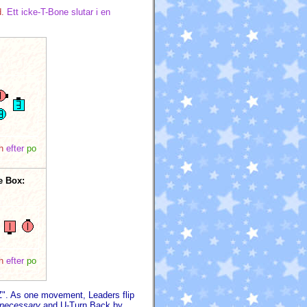
.
Ett icke-T-Bone slutar i en
h
efter
po
 Box:
h
efter
po
Z". As one movement, Leaders flip
f necessary
and U-Turn Back by