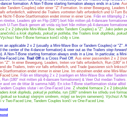
4-dancer formation.
A Non-T-Bone
starting formation always ends in a Line.
Aus
der Tandem Couples) oder einer "Z"-Formation. In einer Bewegung, Leaders 
falls erforderlich
, während die Trailers
vortreten falls erforderlich
und U-Turn Ba
e Nicht-T-Bone-Startformation
endet immer in einer Line.
Från en tillämplig 2
n rörelse, Leaders gör en Flip (180°) bort från mitten på 4-dansare formation
ovh U-Turn Back genom att vrida sig bort från mitten på 4-dansare formation
ce 2 x 2 (obvykle Mini-Wave Box nebo Tandem Couples) a "Z". Jako jeden po
tanečníků a
krok dopředu, pokud je potřeba
, the Trailers
krok doptředu, pokud
. Výchozí
Non-T-Bone
formace končí vždy v Line.
m an applicable 2 x 2 (usually a Mini-Wave Box or Tandem Couples) or "Z"
d the center of the 4-dancer formation) & veer out as the Trailers
step forward
n).
A Non-T-Bone
starting formation always ends in a Line. In particular, a M
One-Faced Line.
Trail Off
is a Cross Peel Off.
Aus einer passenden 2 x 2 (no
"Z". In einer Bewegung, Leaders, treten vor falls erforderlich, Run (180° i
 die Trailers, tretn vor falls erforderlich, und Trade (passieren sich linkssch
e-Startformation endet immer in einer Line. Im einzelnen endet eine Mini-Wa
Faced Line.
Från en tillämplig 2 x 2 (vanligen en Mini-Wave Box eller Tandem
, Run (180° mot mitten på 4-dansare formationen) & Veer Out medan Trailers
 axel om de tittar åt samma håll). En icke
-T-Bone
startformation slutar alltid 
andem Couples slutar i en One-Faced Line.
Z vhodné formace 2 x 2 (obvyk
eaders
krok dopředu, pokud je potřeba
, run (180° směrem ke středu své formac
(pokud se koukají stejným směrem, míjejí se levým ramenem). Výchozí
A N
í v Two-Faced Line, Tandem Couples končí ve One-Faced Line.
amond
iamond