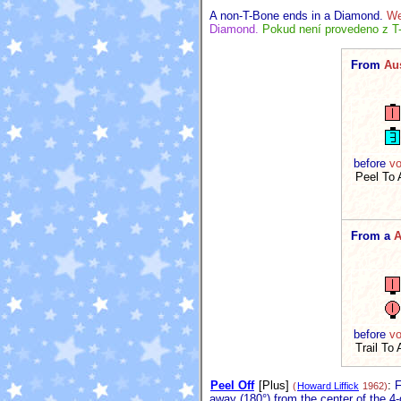
A non-T-Bone ends in a Diamond.
We
Diamond.
Pokud není provedeno z T
From
Au
before
vo
Peel To
From a
A
before
vo
Trail To
Peel Off
[Plus]
:
F
(
Howard Liffick
1962)
away (180°) from the center of the 4