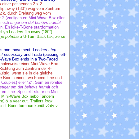
 einer passenden 2 x 2
flip away (180°) weg vom Zentrum
ck, durch Drehung weg vom
 x 2 (vanligen en Mini-Wave Box eller
en och
stiger om det behövs framåt
en. En icke
-T-Bone
startformation
hyb Leaders flip away (180°)
 je potřeba
a U-Turn Back tak, že se
. As one movement, Leaders
step
 if necessary
and Trade (passing left-
ini-Wave Box ends in a Two-Faced
rmalerweise einer Mini-Wave Box
n Richtung zum Zentrum der 4-
ultrig, wenn sie in die gleiche
ve Box in einer Two-Faced Line und
 Couples) eller "Z". Som en rörelse,
stiger om det behövs framåt
och
i en Line. Speciellt slutar en Mini-
le Mini-Wave Box nebo Tandem
e) & a veer out. Trailers
krok
on-T-Bone
formace končí vždy v