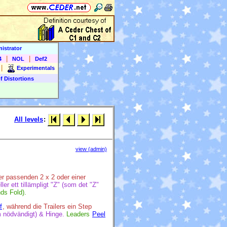
istrator
|
|
4
NOL
Def2
|
Experimentals
f Distortions
All levels
:
view (admin)
er passenden 2 x 2 oder einer
ller ett tillämpligt "Z" (som det "Z"
ds Fold).
f
, während die Trailers ein Step
 nödvändigt) & Hinge.
Leaders
Peel