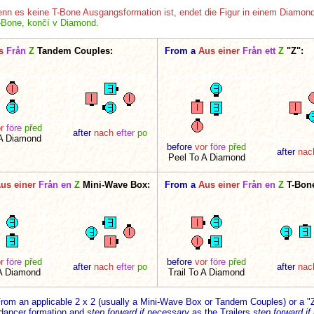
nn es keine T-Bone Ausgangsformation ist, endet die Figur in einem Diamond
-Bone, končí v Diamond.
s
Från
Z
Tandem Couples:
From a
Aus einer
Från ett
Z
"Z":
r
före
před
after
nach
efter
po
 A Diamond
before
vor
före
před
after
nac
Peel To A Diamond
us einer
Från en
Z
Mini-Wave Box:
From a
Aus einer
Från en
Z
T-Bone
r
före
před
before
vor
före
před
after
nach
efter
po
after
nac
 A Diamond
Trail To A Diamond
rom an applicable 2 x 2 (usually a Mini-Wave Box or Tandem Couples) or a "
-dancer formation and
step forward if necessary
as the Trailers
step forward i