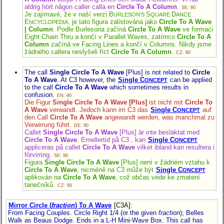
aldrig hört någon caller calla en
Circle To A Column
.
SE: 80
Je zajímavé, že v naší verzi B
S
D
URLESON'S
QUARE
ANCE
E
, je tato figura zalistována jako
Circle To A Wave
NCYCLOPEDIA
| Column
. Podle Burlesona začíná
Circle To A Wave
ve formaci
Eight Chain Thru a končí v Parallel Waves, zatímco
Circle To A
Column
začíná ve Facing Lines a končí v Columns. Nikdy jsme
žádného callera neslyšeli říct
Circle To A Column
.
CZ: 80
The call
Single Circle To A Wave
[Plus] is not related to
Circle
To A Wave
. At C3 however, the
Single C
can be applied
ONCEPT
to the call
Circle To A Wave
which sometimes results in
confusion.
EN: 90
Die Figur
Single Circle To A Wave [Plus]
ist nicht mit
Circle To
A Wave
verwandt. Jedoch kann im C3 das
Single C
auf
ONCEPT
den Call
Circle To A Wave
angewandt werden, was manchmal zu
Verwirrung führt.
DE: 90
Callet
Single Circle To A Wave
[Plus] är inte besläktat med
Circle To A Wave
. Emellertid på C3 , kan
Single C
ONCEPT
appliceras på callet
Circle To A Wave
vilket ibland kan resultera i
förvirring.
SE: 90
Figura
Single Circle To A Wave
[Plus] není v žádném vztahu k
Circle To A Wave
, nicméně na C3 může být
Single C
ONCEPT
aplikován na
Circle To A Wave
, což občas vede ke zmatení
tanečníků.
CZ: 90
Mirror Circle (
fraction
) To A Wave
[C3A]
:
From Facing Couples. Circle Right 1/4 (or the given
fraction
); Belles
Walk as Beaus Dodge. Ends in a L-H Mini-Wave Box. This call has