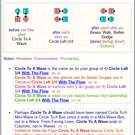
after
nach
efter
po
before
vor
före
after
nach
Beaus Walk, Belles
před
efter
po
Dodge
Circle To A
Circle Left 1/4
(done)
(fertig)
(klart)
Wave
(hotovo)
Notes:
Hinweise:
Kommentarer:
Poznámky:
Circle To A Wave
is the same as (in your group of 4)
Circle Left
1/4
With The Flow
.
EN: 60
Circle To A Wave
ist das gleiche wie (in Deiner Gruppe von 4
Tänzern)
Circle Left 1/4
With The Flow
.
DE: 60
Circle To A Wave
är samma som (i din grupp om 4)
Circle Left
1/4
With The Flow
.
SE: 60
Circle To A Wave
je totéž co (ve vlastní formaci čtyř tanečníků)
Circle Left 1/4
With The Flow
.
CZ: 60
Perhaps
Circle To A Wave
should have been named Circle To A
Mini-Wave or Circle To A Box since it ends in a Mini-Wave Box,
not in a Wave. From Facing Lines,
Circle To A Wave
ends in
Columns, not in Waves.
EN: 70
Vielleicht hätte die Figur
Circle To A Wave
besser Circle To A