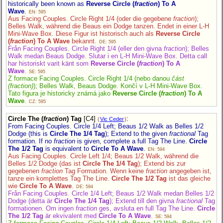
historically been known as
Reverse Circle (
fraction
) To A
Wave
.
EN: 595
Aus Facing Couples. Circle Right 1/4 (oder die gegebene
fraction
);
Belles Walk, während die Beaus ein Dodge tanzen. Endet in einer L-H
Mini-Wave Box. Diese Figur ist historisch auch als
Reverse Circle
(
fraction
) To A Wave
bekannt.
DE: 595
Från Facing Couples. Circle Right 1/4 (eller den givna
fraction
); Belles
Walk medan Beaus Dodge. Slutar i en L-H Mini-Wave Box. Detta call
har historiskt varit känt som
Reverse Circle (
fraction
) To A
Wave
.
SE: 595
Z formace Facing Couples. Circle Right 1/4 (nebo danou
část
(fraction)
); Belles Walk, Beaus Dodge. Končí v L-H Mini-Wave Box.
Tato figura je historicky známá jako
Reverse Circle (
fraction
) To A
Wave
.
CZ: 595
Circle The (
fraction
) Tag
[C4]
:
(
Vic Ceder
)
From Facing Couples. Circle 1/4 Left; Beaus 1/2 Walk as Belles 1/2
Dodge (this is
Circle The 1/4 Tag
); Extend to the given
fractional
Tag
formation. If no
fraction
is given, complete a full Tag The Line.
Circle
The 1/2 Tag
is equivalent to
Circle To A Wave
.
EN: 594
Aus Facing Couples. Circle Left 1/4; Beaus 1/2 Walk, während die
Belles 1/2 Dodge (das ist
Circle The 1/4 Tag
); Extend bis zur
gegebenen
fraction
Tag Formation. Wenn keine
fraction
angegeben ist,
tanze ein komplettes Tag The Line.
Circle The 1/2 Tag
ist das gleiche
wie
Circle To A Wave
.
DE: 594
Från Facing Couples. Circle 1/4 Left; Beaus 1/2 Walk medan Belles 1/2
Dodge (detta är
Circle The 1/4 Tag
); Extend till den givna
fractional
Tag
formationen. Om ingen
fraction
ges, avsluta en full Tag The Line.
Circle
The 1/2 Tag
är ekvivalent med
Circle To A Wave
.
SE: 594