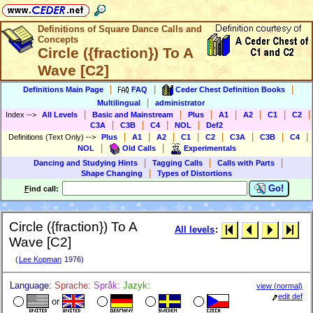
Definitions of Square Dance Calls and
Concepts
Circle ({fraction}) To A
Wave [C2]
|
|
|
Definitions Main Page
FAQ
Ceder Chest Definition Books
|
Multilingual
administrator
|
|
|
|
|
|
|
Index
-->
All Levels
Basic and Mainstream
Plus
A1
A2
C1
C2
|
|
|
|
C3A
C3B
C4
NOL
Def2
|
|
|
|
|
|
|
|
Definitions (Text Only)
-->
Plus
A1
A2
C1
C2
C3A
C3B
C4
|
|
NOL
Old Calls
Experimentals
|
|
|
Dancing and Studying Hints
Tagging Calls
Calls with Parts
|
Shape Changing
Types of Distortions
Go!
F
ind call:
Circle ({fraction}) To A
All levels
:
Wave [C2]
(
Lee Kopman
1976)
Language:
Sprache:
Språk:
Jazyk:
view (normal)
edit def
or