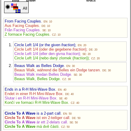
All
From Facing Couples.
EN: 10
Aus Facing Couples.
DE: 10
Från Facing Couples.
SE: 10
Z formace Facing Couples.
CZ: 10
Circle Left 1/4 (or the given
fraction
);
EN: 20
Circle Left 1/4 (oder die gegebene
fraction
);
DE: 20
Circle Left 1/4 (eller den givna
fraction
);
SE: 20
Circle Left 1/4 (nebo daný zlomek (
fraction
));
CZ: 20
Beaus Walk as Belles Dodge.
EN: 30
Beaus Walk, während die Belles ein Dodge tanzen.
DE: 30
Beaus Walk medan Belles Dodge.
SE: 30
Beaus Walk, Belles Dodge.
CZ: 30
Ends in a R-H Mini-Wave Box.
EN: 40
Endet in einer R-H Mini-Wave Box.
DE: 40
Slutar i en R-H Mini-Wave Box.
SE: 40
Končí ve formaci R-H Mini-Wave Box.
CZ: 40
Circle To A Wave
is a 2-part call.
EN: 50
Circle To A Wave
ist ein 2-teiliger call.
DE: 50
Circle To A Wave
är ett 2-delars call.
SE: 50
Circle To A Wave
má dvě části.
CZ: 50