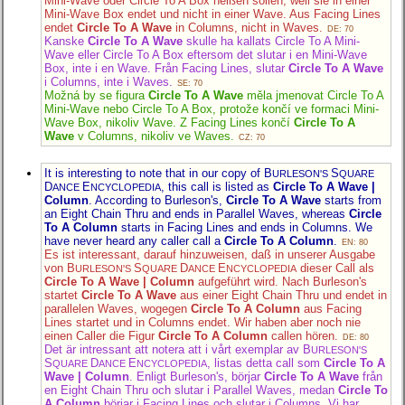
Mini-Wave oder Circle To A Box heißen sollen, weil sie in einer
Mini-Wave Box endet und nicht in einer Wave. Aus Facing Lines
endet
Circle To A Wave
in Columns, nicht in Waves.
DE: 70
Kanske
Circle To A Wave
skulle ha kallats Circle To A Mini-
Wave eller Circle To A Box eftersom det slutar i en Mini-Wave
Box, inte i en Wave. Från Facing Lines, slutar
Circle To A Wave
i Columns, inte i Waves.
SE: 70
Možná by se figura
Circle To A Wave
měla jmenovat Circle To A
Mini-Wave nebo Circle To A Box, protože končí ve formaci Mini-
Wave Box, nikoliv Wave. Z Facing Lines končí
Circle To A
Wave
v Columns, nikoliv ve Waves.
CZ: 70
It is interesting to note that in our copy of B
S
URLESON'S
QUARE
D
E
, this call is listed as
Circle To A Wave |
ANCE
NCYCLOPEDIA
Column
. According to Burleson's,
Circle To A Wave
starts from
an Eight Chain Thru and ends in Parallel Waves, whereas
Circle
To A Column
starts in Facing Lines and ends in Columns. We
have never heard any caller call a
Circle To A Column
.
EN: 80
Es ist interessant, darauf hinzuweisen, daß in unserer Ausgabe
von B
S
D
E
dieser Call als
URLESON'S
QUARE
ANCE
NCYCLOPEDIA
Circle To A Wave | Column
aufgeführt wird. Nach Burleson's
startet
Circle To A Wave
aus einer Eight Chain Thru und endet in
parallelen Waves, wogegen
Circle To A Column
aus Facing
Lines startet und in Columns endet. Wir haben aber noch nie
einen Caller die Figur
Circle To A Column
callen hören.
DE: 80
Det är intressant att notera att i vårt exemplar av B
URLESON'S
S
D
E
, listas detta call som
Circle To A
QUARE
ANCE
NCYCLOPEDIA
Wave | Column
. Enligt Burleson's, börjar
Circle To A Wave
från
en Eight Chain Thru och slutar i Parallel Waves, medan
Circle To
A Column
börjar i Facing Lines och slutar i Columns. Vi har